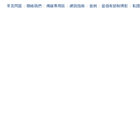
常見問題
|
聯絡我們
|
傳媒專用區
|
網頁指南
|
規例
|
提倡有節制博彩
|
私隱