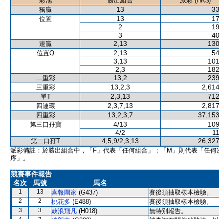
彩池
勝出組合
派彩 (HK$)
13
33
獨贏
13
17
位置
2
19
3
40
2,13
130
連贏
2,13
54
位置Q
3,13
101
2,3
182
13,2
239
二重彩
13,2,3
2,614
三重彩
2,3,13
712
單T
2,3,7,13
2,817
四連環
13,2,3,7
37,153
四重彩
4/13
109
第三口孖寶
4/2
11
4,5,9/2,3,13
26,327
第二口孖T
派彩備註：於勝出組合中，「F」代表「任何組合」；「M」則代表「任何
序」。
競賽事件報告
名次
馬號
馬名
1
13
喜報圍家
(G437)
賽後須抽取樣本檢驗。
2
2
桃花多
(E488)
賽後須抽取樣本檢驗。
3
3
鼓浪飛凡
(H018)
無特別報告。