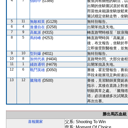
4
7
俏郎中
(G389)
被查詢有關他的騎法，以
出閘的坐騎嘗試居於有遮
而當他未能讓坐騎放鬆來
嘗試穩定坐騎走勢，坐騎
5
11
無敵精英
(G129)
無特別報告。
6
4
進優自在
(D258)
出閘笨拙及失地。
7
9
高氣派
(H315)
轉直路彎時移至「鼓浪飛
8
5
馬特峰
(H253)
轉直路彎時與「高氣派」
後，布文報告，坐騎於早
立即接受獸醫檢查，並無
9
10
型到爆
(H011)
無特別報告。
10
8
加州代表
(H404)
直路彎外閃。大部分途程
11
1
綫路通明
(H479)
出閘笨拙及失地。
12
6
戰鬥英雄
(D050)
賽後，霍宏聲報告，賽前
早段未能展現足夠前速以
13
12
騰飛塔
(D500)
賽後，見習騎師黃寶妮表
指示，其後在直路上對坐
明顯異常之處。「騰飛塔
塔」必須連續多次試閘及
再次出賽。
勝出馬匹血統
父系: Shooting To Win
喜報圍家
母系: Moment Of Choice