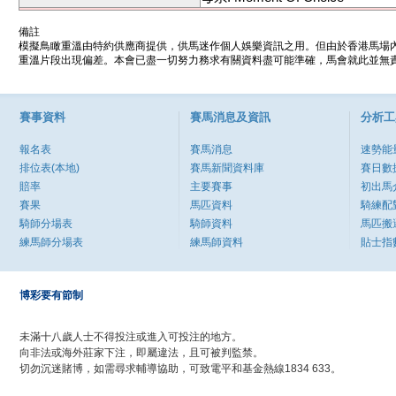
備註
模擬鳥瞰重溫由特約供應商提供，供馬迷作個人娛樂資訊之用。但由於香港馬場
重溫片段出現偏差。本會已盡一切努力務求有關資料盡可能準確，馬會就此並無責
賽事資料
賽馬消息及資訊
分析工
報名表
賽馬消息
速勢能
排位表(本地)
賽馬新聞資料庫
賽日數
賠率
主要賽事
初出馬
賽果
馬匹資料
騎練配
騎師分場表
騎師資料
馬匹搬
練馬師分場表
練馬師資料
貼士指
博彩要有節制
未滿十八歲人士不得投注或進入可投注的地方。
向非法或海外莊家下注，即屬違法，且可被判監禁。
切勿沉迷賭博，如需尋求輔導協助，可致電平和基金熱線1834 633。