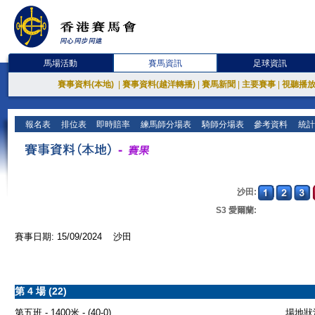
馬場活動
賽馬資訊
足球資訊
賽事資料(本地)
|
賽事資料(越洋轉播)
|
賽馬新聞
|
主要賽事
|
視聽播
報名表
排位表
即時賠率
練馬師分場表
騎師分場表
參考資料
統計
沙田:
S3 愛爾蘭:
賽事日期: 15/09/2024 沙田
第 4 場 (22)
第五班 - 1400米 - (40-0)
場地狀況