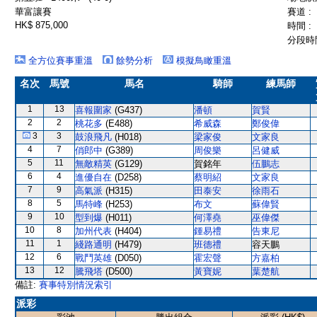
華富讓賽
賽道 :
HK$ 875,000
時間 :
分段時間
全方位賽事重溫
餘勢分析
模擬鳥瞰重溫
名次
馬號
馬名
騎師
練馬師
1
13
喜報圍家
(G437)
潘頓
賀賢
2
2
桃花多
(E488)
希威森
鄭俊偉
3
3
鼓浪飛凡
(H018)
梁家俊
文家良
4
7
俏郎中
(G389)
周俊樂
呂健威
5
11
無敵精英
(G129)
賀銘年
伍鵬志
6
4
進優自在
(D258)
蔡明紹
文家良
7
9
高氣派
(H315)
田泰安
徐雨石
8
5
馬特峰
(H253)
布文
蘇偉賢
9
10
型到爆
(H011)
何澤堯
巫偉傑
10
8
加州代表
(H404)
鍾易禮
告東尼
11
1
綫路通明
(H479)
班德禮
容天鵬
12
6
戰鬥英雄
(D050)
霍宏聲
方嘉柏
13
12
騰飛塔
(D500)
黃寶妮
葉楚航
備註:
賽事特別情況索引
派彩