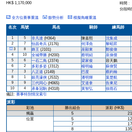
HK$ 1,170,000
時間 :
分段時間
全方位賽事重溫
餘勢分析
模擬鳥瞰重溫
名次
馬號
馬名
騎師
練馬師
1
5
非凡達
(H364)
陳嘉熙
沈集成
2
7
怡昌奇兵
(J176)
何澤堯
黎昭昇
3
8
鋒王
(J101)
巫顯東
鄭俊偉
4
10
全城帶勝
(H200)
蔡明紹
巫偉傑
5
6
一石二鳥
(J374)
梁家俊
容天鵬
6
2
多彩多姿
(J312)
楊明綸
蘇偉賢
7
3
八正道
(J149)
巴度
蔡約翰
8
1
銀亮濠俠
(J532)
潘明輝
葉楚航
9
9
三代同心
(H065)
艾道拿
告東尼
10
4
承夆冠駒
(H318)
黃智弘
徐雨石
備註:
賽事特別情況索引
派彩
彩池
勝出組合
派彩 (HK$)
5
21
獨贏
5
12
位置
7
17
8
135