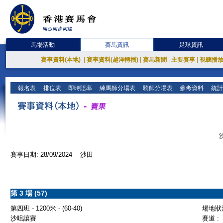
馬場活動
賽馬資訊
足球資訊
賽事資料(本地)
|
賽事資料(越洋轉播)
|
賽馬新聞
|
主要賽事
|
視聽播
報名表
排位表
即時賠率
練馬師分場表
騎師分場表
參考資料
統計
賽事日期: 28/09/2024 沙田
第 3 場 (57)
第四班 - 1200米 - (60-40)
場地狀況
沙咀讓賽
賽道 :