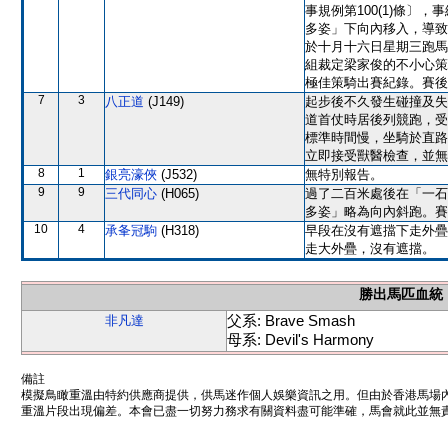
事規例第100(1)條
多姿」下向內移入，導致
於十月十六日星期三跑馬
組裁定梁家俊的不小心策
極佳策騎出賽紀錄。賽後
7
3
八正道
(J149)
起步後不久發生碰撞及失
道首仗時居後列競跑，受
標準時間慢，坐騎於直路
立即接受獸醫檢查，並無
8
1
銀亮濠俠
(J532)
無特別報告。
9
9
三代同心
(H065)
過了二百米處後在「一石
多姿」略為向內斜跑。賽
10
4
承夆冠駒
(H318)
早段在沒有遮擋下走外疊
走大外疊，沒有遮擋。
勝出馬匹血統
父系: Brave Smash
非凡達
母系: Devil's Harmony
備註
模擬鳥瞰重溫由特約供應商提供，供馬迷作個人娛樂資訊之用。但由於香港馬場
重溫片段出現偏差。本會已盡一切努力務求有關資料盡可能準確，馬會就此並無責