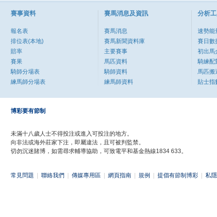
賽事資料
賽馬消息及資訊
分析工
報名表
賽馬消息
速勢能
排位表(本地)
賽馬新聞資料庫
賽日數
賠率
主要賽事
初出馬
賽果
馬匹資料
騎練配
騎師分場表
騎師資料
馬匹搬
練馬師分場表
練馬師資料
貼士指
博彩要有節制
未滿十八歲人士不得投注或進入可投注的地方。
向非法或海外莊家下注，即屬違法，且可被判監禁。
切勿沉迷賭博，如需尋求輔導協助，可致電平和基金熱線1834 633。
常見問題
|
聯絡我們
|
傳媒專用區
|
網頁指南
|
規例
|
提倡有節制博彩
|
私隱