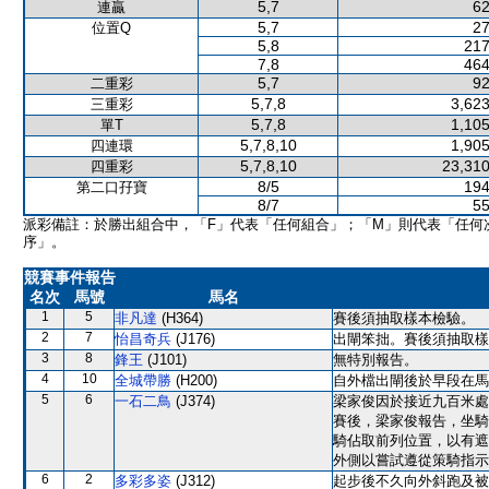
5,7
62
連贏
5,7
27
位置Q
5,8
217
7,8
464
5,7
92
二重彩
5,7,8
3,623
三重彩
5,7,8
1,105
單T
5,7,8,10
1,905
四連環
5,7,8,10
23,310
四重彩
8/5
194
第二口孖寶
8/7
55
派彩備註：於勝出組合中，「F」代表「任何組合」；「M」則代表「任何
序」。
競賽事件報告
名次
馬號
馬名
1
5
非凡達
(H364)
賽後須抽取樣本檢驗。
2
7
怡昌奇兵
(J176)
出閘笨拙。賽後須抽取樣
3
8
鋒王
(J101)
無特別報告。
4
10
全城帶勝
(H200)
自外檔出閘後於早段在馬
5
6
一石二鳥
(J374)
梁家俊因於接近九百米處
賽後，梁家俊報告，坐騎
騎佔取前列位置，以有遮
外側以嘗試遵從策騎指示
6
2
多彩多姿
(J312)
起步後不久向外斜跑及被