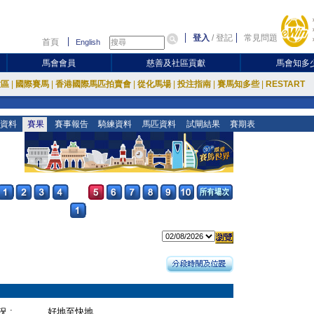
登入
/
登記
常見問題
首頁
English
馬會會員
慈善及社區貢獻
馬會知多
放區
|
國際賽馬
|
香港國際馬匹拍賣會
|
從化馬場
|
投注指南
|
賽馬知多些
|
RESTART
資料
賽果
賽事報告
騎練資料
馬匹資料
試閘結果
賽期表
 :
好地至快地