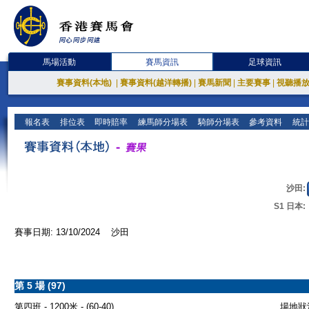
馬場活動
賽馬資訊
足球資訊
賽事資料(本地)
|
賽事資料(越洋轉播)
|
賽馬新聞
|
主要賽事
|
視聽播
報名表
排位表
即時賠率
練馬師分場表
騎師分場表
參考資料
統計
沙田:
S1 日本:
賽事日期: 13/10/2024 沙田
第 5 場 (97)
第四班 - 1200米 - (60-40)
場地狀況