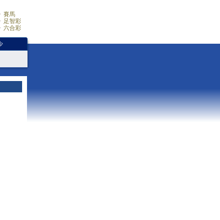
賽馬
足智彩
六合彩
少