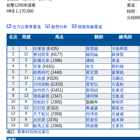
劍擊1200米讓賽
賽道 :
HK$ 1,170,000
時間 :
分段時間
全方位賽事重溫
餘勢分析
模擬鳥瞰重溫
名次
馬號
馬名
騎師
練馬師
1
1
佳運發
(E435)
黃寶妮
大衛希斯
2
11
勇冠群英
(H177)
楊明綸
蘇偉賢
3
3
富國兄弟
(J396)
潘頓
韋達
4
5
安泰
(H161)
布文
蔡約翰
5
7
經典時代
(J440)
霍宏聲
廖康銘
6
14
江南盛
(H326)
巴度
伍鵬志
7
2
川河首駒
(G333)
黃智弘
方嘉柏
8
4
加州得力
(G451)
蔡明紹
告東尼
9
13
電路豪傑
(J347)
潘明輝
沈集成
10
6
領航財子
(J305)
賀銘年
黎昭昇
11
12
日日型
(E322)
希威森
羅富全
12
9
天下寵兒
(J359)
何澤堯
呂健威
13
8
吉祥寶
(J376)
田泰安
姚本輝
14
10
駿馬之星
(J368)
周俊樂
文家良
備註:
賽事特別情況索引