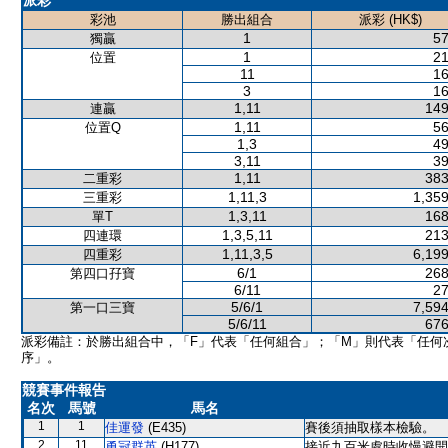
派彩
彩池
勝出組合
派彩 (HK$)
1
57
獨贏
1
21
位置
11
16
3
16
1,11
149
連贏
1,11
56
位置Q
1,3
49
3,11
39
1,11
383
二重彩
1,11,3
1,359
三重彩
1,3,11
168
單T
1,3,5,11
213
四連環
1,11,3,5
6,199
四重彩
6/1
268
第四口孖寶
6/11
27
5/6/1
7,594
第一口三寶
5/6/11
676
派彩備註：於勝出組合中，「F」代表「任何組合」；「M」則代表「任何
序」。
競賽事件報告
名次
馬號
馬名
1
1
佳運發
(E435)
賽後須抽取樣本檢驗。
2
11
勇冠群英
(H177)
接近九百米處時收慢避開