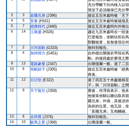
充分帶離下向內移入以領
情況下必須確保已充分帶
3
3
富國兄弟
(J396)
接近五百米處時被「天下
4
5
安泰
(H161)
接近五百米處時被碰撞及
5
7
經典時代
(J440)
接近五百米處時向外移出
6
14
江南盛
(H326)
趨近九百米處時在一段途
巴度報告，坐騎抗拒在馬
獸醫檢查，並無發現任何
7
2
川河首駒
(G333)
無特別報告。
8
4
加州得力
(G451)
自外檔出閘後於早段在馬
駒」的後蹄處於窘境之際
9
13
電路豪傑
(J347)
出閘僅屬一般。過了二百
10
6
領航財子
(J305)
接近五百米處時被「經典
推進。
11
12
日日型
(E322)
過了四百五十米處後移至
子」與「川河首駒」之間
12
9
天下寵兒
(J359)
賽後，何澤堯表示，他未
他催策坐騎以圖佔取具競
國兄弟」外側，其後須持
為前的位置。他又說，坐
「富國兄弟」互相觸碰。
13
8
吉祥寶
(J376)
無特別報告。
14
10
駿馬之星
(J368)
出閘僅屬一般。