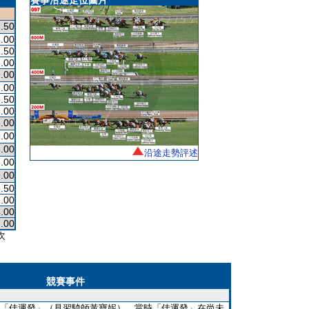
賽事沿途走位圖片
.50
.00
.50
.00
.00
.00
.50
.00
.00
.00
.00
沿途走勢評述
.00
.00
.50
.00
.00
.00
次
競賽事件
「佳運發」（見習騎師黃寶妮），當時「佳運發」在尚未