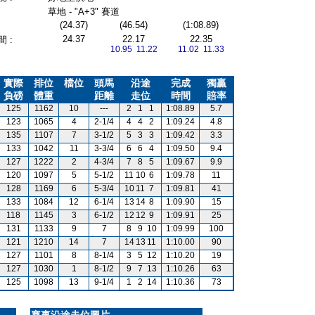
草地 - "A+3" 賽道
(24.37)
(46.54)
(1:08.89)
24.37
22.17
22.35
 :
10.95 11.22
11.02 11.33
實際
排位
檔位
頭馬
沿途
完成
獨贏
負磅
體重
距離
走位
時間
賠率
125
1162
10
---
2
1
1
1:08.89
5.7
123
1065
4
2-1/4
4
4
2
1:09.24
4.8
135
1107
7
3-1/2
5
3
3
1:09.42
3.3
133
1042
11
3-3/4
6
6
4
1:09.50
9.4
127
1222
2
4-3/4
7
8
5
1:09.67
9.9
120
1097
5
5-1/2
11
10
6
1:09.78
11
128
1169
6
5-3/4
10
11
7
1:09.81
41
133
1084
12
6-1/4
13
14
8
1:09.90
15
118
1145
3
6-1/2
12
12
9
1:09.91
25
131
1133
9
7
8
9
10
1:09.99
100
121
1210
14
7
14
13
11
1:10.00
90
127
1101
8
8-1/4
3
5
12
1:10.20
19
127
1030
1
8-1/2
9
7
13
1:10.26
63
125
1098
13
9-1/4
1
2
14
1:10.36
73