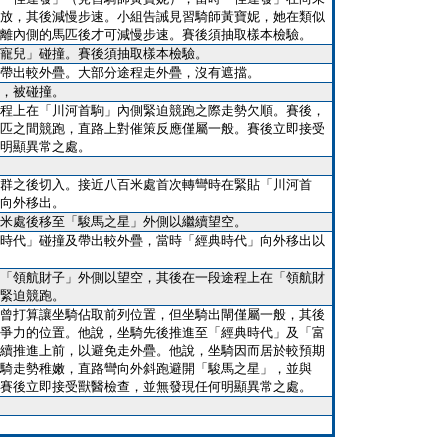
放，其後減慢步速。小組告誡見習騎師黃寶妮，她在類似
離內側的馬匹後才可減慢步速。賽後須抽取樣本檢驗。
寵兒」碰撞。賽後須抽取樣本檢驗。
帶出較外疊。大部分途程走外疊，沒有遮擋。
，被碰撞。
程上在「川河首駒」內側緊迫競跑之際走勢欠順。賽後，
匹之間競跑，直路上對催策反應僅屬一般。賽後立即接受
明顯異常之處。
群之後切入。接近八百米處首次轉彎時在緊貼「川河首
向外移出。
米處後移至「駿馬之星」外側以繼續望空。
時代」碰撞及帶出較外疊，當時「經典時代」向外移出以
「領航財子」外側以望空，其後在一段途程上在「領航財
緊迫競跑。
曾打算讓坐騎佔取前列位置，但坐騎出閘僅屬一般，其後
爭力的位置。他說，坐騎先後推進至「經典時代」及「富
續推進上前，以避免走外疊。他說，坐騎因而居於較預期
騎走勢稚嫩，直路彎向外斜跑避開「駿馬之星」，並與
賽後立即接受獸醫檢查，並無發現任何明顯異常之處。