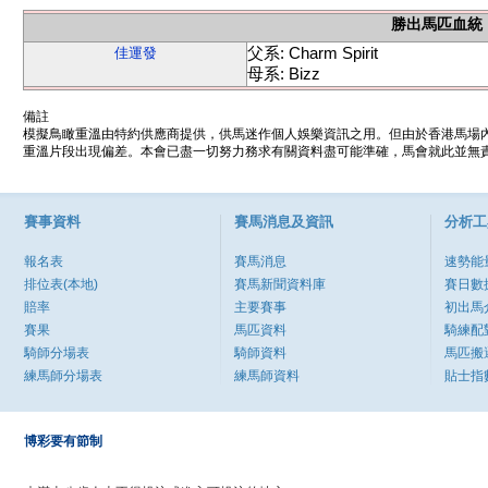
勝出馬匹血統
父系: Charm Spirit
佳運發
母系: Bizz
備註
模擬鳥瞰重溫由特約供應商提供，供馬迷作個人娛樂資訊之用。但由於香港馬場
重溫片段出現偏差。本會已盡一切努力務求有關資料盡可能準確，馬會就此並無責
賽事資料
賽馬消息及資訊
分析工
報名表
賽馬消息
速勢能
排位表(本地)
賽馬新聞資料庫
賽日數
賠率
主要賽事
初出馬
賽果
馬匹資料
騎練配
騎師分場表
騎師資料
馬匹搬
練馬師分場表
練馬師資料
貼士指
博彩要有節制