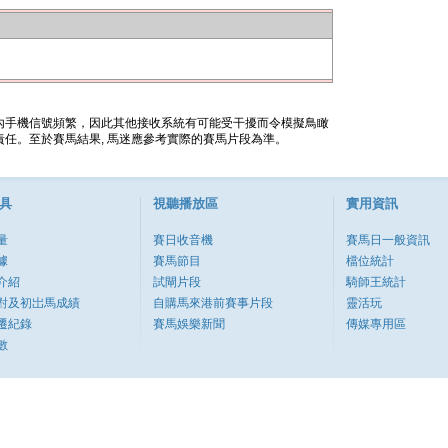
內手機信號頻繁，因此其他接收系統有可能受干擾而令模擬鳥瞰
任。至於賽馬結果, 馬迷應參考實際的賽馬片段為準。
具
視聽播放區
實用資訊
量
賽日收音機
賽馬日一般資訊
據
賽馬節目
檔位統計
介紹
試閘片段
騎師王統計
對及初岀馬成績
自購馬來港前賽事片段
靈活玩
遷紀錄
賽馬娛樂新聞
傳媒專用區
數