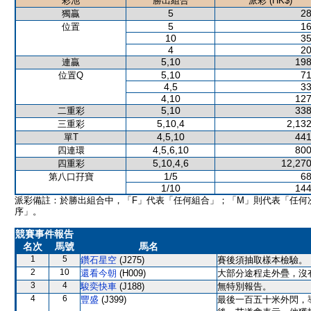
彩池
勝出組合
派彩 (HK$)
5
28
獨贏
5
16
位置
10
35
4
20
5,10
198
連贏
5,10
71
位置Q
4,5
33
4,10
127
5,10
338
二重彩
5,10,4
2,132
三重彩
4,5,10
441
單T
4,5,6,10
800
四連環
5,10,4,6
12,270
四重彩
1/5
68
第八口孖寶
1/10
144
派彩備註：於勝出組合中，「F」代表「任何組合」；「M」則代表「任何
序」。
競賽事件報告
名次
馬號
馬名
1
5
鑽石星空
(J275)
賽後須抽取樣本檢驗。
2
10
還看今朝
(H009)
大部分途程走外疊，沒
3
4
駿奕快車
(J188)
無特別報告。
4
6
豐盛
(J399)
最後一百五十米外閃，