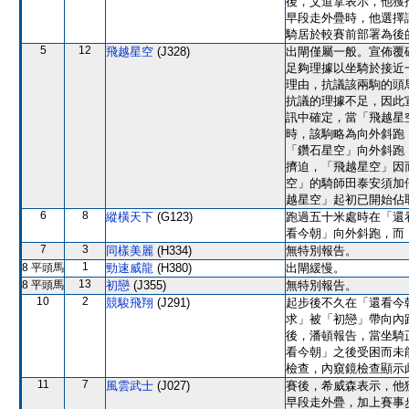
後，艾道拿表示，他獲
早段走外疊時，他選擇
騎居於較賽前部署為後
5
12
飛越星空
(J328)
出閘僅屬一般。宣佈覆
足夠理據以坐騎於接近
理由，抗議該兩駒的頭
抗議的理據不足，因此
訊中確定，當「飛越星
時，該駒略為向外斜跑
「鑽石星空」向外斜跑
擠迫，「飛越星空」因
空」的騎師田泰安須加
越星空」起初已開始佔
6
8
縱橫天下
(G123)
跑過五十米處時在「還
看今朝」向外斜跑，而
7
3
同樣美麗
(H334)
無特別報告。
1
8 平頭馬
勁速威龍
(H380)
出閘緩慢。
13
8 平頭馬
初戀
(J355)
無特別報告。
10
2
競駿飛翔
(J291)
起步後不久在「還看今
求」被「初戀」帶向內
後，潘頓報告，當坐騎
看今朝」之後受困而未
檢查，內窺鏡檢查顯示
11
7
風雲武士
(J027)
賽後，希威森表示，他
早段走外疊，加上賽事