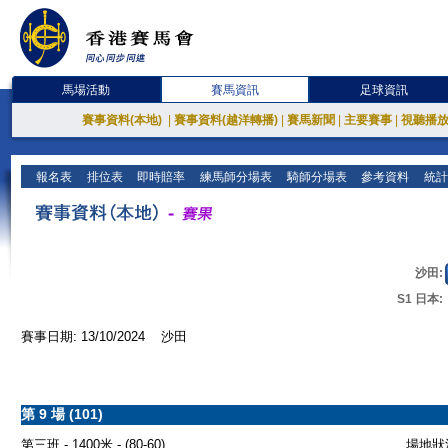
馬場活動
賽馬資訊
足球資訊
賽事資料(本地)
|
賽事資料(越洋轉播)
|
賽馬新聞
|
主要賽事
|
視聽播
報名表
排位表
即時賠率
練馬師分場表
騎師分場表
參考資料
統計
沙田:
S1 日本:
賽事日期: 13/10/2024 沙田
第 9 場 (101)
第三班 - 1400米 - (80-60)
場地狀況