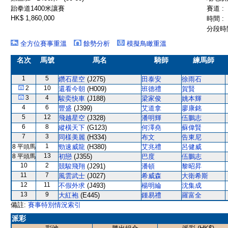
跆拳道1400米讓賽
賽道 :
HK$ 1,860,000
時間 :
分段時間
全方位賽事重溫
餘勢分析
模擬鳥瞰重溫
名次
馬號
馬名
騎師
練馬師
1
5
鑽石星空
(J275)
田泰安
徐雨石
2
10
還看今朝
(H009)
班德禮
賀賢
3
4
駿奕快車
(J188)
梁家俊
姚本輝
4
6
豐盛
(J399)
艾道拿
廖康銘
5
12
飛越星空
(J328)
潘明輝
伍鵬志
6
8
縱橫天下
(G123)
何澤堯
蘇偉賢
7
3
同樣美麗
(H334)
布文
告東尼
1
8 平頭馬
勁速威龍
(H380)
艾兆禮
呂健威
13
8 平頭馬
初戀
(J355)
巴度
伍鵬志
10
2
競駿飛翔
(J291)
潘頓
黎昭昇
11
7
風雲武士
(J027)
希威森
大衛希斯
12
11
不假外求
(J493)
楊明綸
沈集成
13
9
大紅袍
(E445)
鍾易禮
羅富全
備註:
賽事特別情況索引
派彩