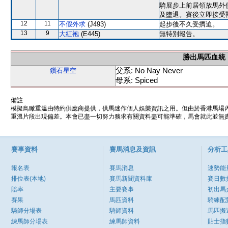
騎展步上前居領放馬外
及墮退。賽後立即接受
12
11
不假外求
(J493)
起步後不久受擠迫。
13
9
大紅袍
(E445)
無特別報告。
勝出馬匹血統
父系: No Nay Never
鑽石星空
母系: Spiced
備註
模擬鳥瞰重溫由特約供應商提供，供馬迷作個人娛樂資訊之用。但由於香港馬場
重溫片段出現偏差。本會已盡一切努力務求有關資料盡可能準確，馬會就此並無責
賽事資料
賽馬消息及資訊
分析工
報名表
賽馬消息
速勢能
排位表(本地)
賽馬新聞資料庫
賽日數
賠率
主要賽事
初出馬
賽果
馬匹資料
騎練配
騎師分場表
騎師資料
馬匹搬
練馬師分場表
練馬師資料
貼士指