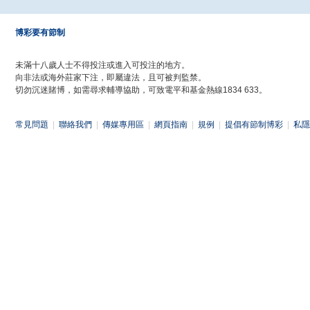
博彩要有節制
未滿十八歲人士不得投注或進入可投注的地方。
向非法或海外莊家下注，即屬違法，且可被判監禁。
切勿沉迷賭博，如需尋求輔導協助，可致電平和基金熱線1834 633。
常見問題
|
聯絡我們
|
傳媒專用區
|
網頁指南
|
規例
|
提倡有節制博彩
|
私隱