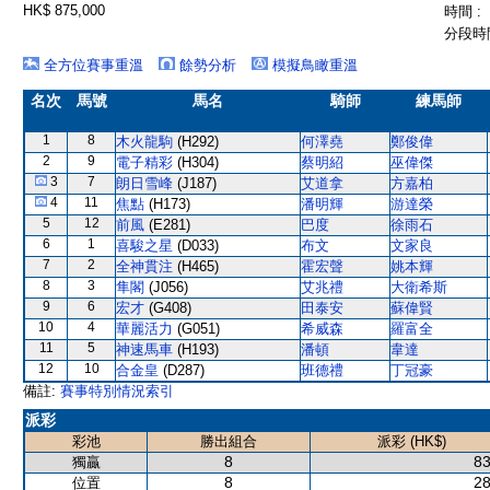
HK$ 875,000
時間 :
分段時間
全方位賽事重溫
餘勢分析
模擬鳥瞰重溫
名次
馬號
馬名
騎師
練馬師
1
8
木火龍駒
(H292)
何澤堯
鄭俊偉
2
9
電子精彩
(H304)
蔡明紹
巫偉傑
3
7
朗日雪峰
(J187)
艾道拿
方嘉柏
4
11
焦點
(H173)
潘明輝
游達榮
5
12
前風
(E281)
巴度
徐雨石
6
1
喜駿之星
(D033)
布文
文家良
7
2
全神貫注
(H465)
霍宏聲
姚本輝
8
3
隼閣
(J056)
艾兆禮
大衛希斯
9
6
宏才
(G408)
田泰安
蘇偉賢
10
4
華麗活力
(G051)
希威森
羅富全
11
5
神速馬車
(H193)
潘頓
韋達
12
10
合金皇
(D287)
班德禮
丁冠豪
備註:
賽事特別情況索引
派彩
彩池
勝出組合
派彩 (HK$)
8
83
獨贏
8
28
位置