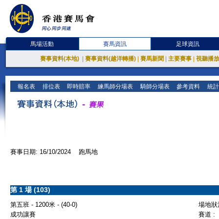
馬場活動
賽馬資訊
足球資訊
賽事資料(本地)
|
賽事資料(越洋轉播)
|
賽馬新聞
|
主要賽事
|
視聽播
報名表
排位表
即時賠率
練馬師分場表
騎師分場表
參考資料
統計
賽事日期: 16/10/2024 跑馬地
第 1 場 (103)
第五班 - 1200米 - (40-0)
場地狀況
成功讓賽
賽道 :