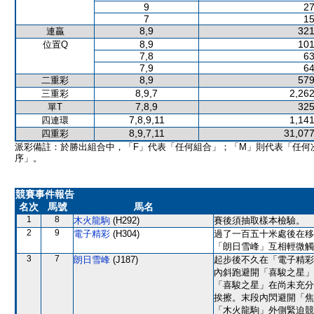
9
27
7
15
8,9
321
連贏
8,9
101
位置Q
7,8
63
7,9
64
8,9
579
二重彩
8,9,7
2,262
三重彩
7,8,9
325
單T
7,8,9,11
1,141
四連環
8,9,7,11
31,077
四重彩
派彩備註：於勝出組合中，「F」代表「任何組合」；「M」則代表「任何
序」。
競賽事件報告
名次
馬號
馬名
1
8
木火龍駒
(H292)
賽後須抽取樣本檢驗。
2
9
電子精彩
(H304)
過了一百五十米處後在移
「朗日雪峰」互相輕微觸
3
7
朗日雪峰
(J187)
起步後不久在「電子精彩
內斜跑避開「喜駿之星」
「喜駿之星」在尚未充分
挨擦。末段內閃避開「焦
「木火龍駒」外側緊迫競