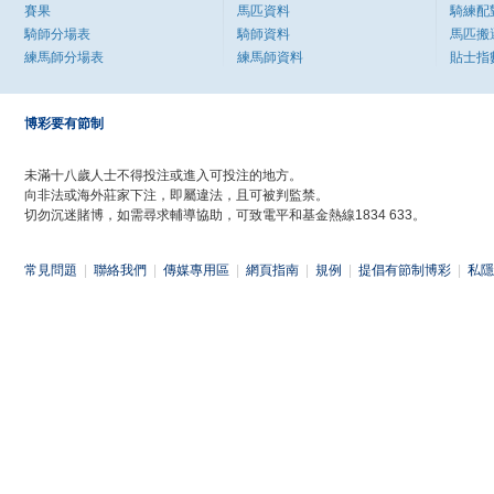
賽果
馬匹資料
騎練配
騎師分場表
騎師資料
馬匹搬
練馬師分場表
練馬師資料
貼士指
博彩要有節制
未滿十八歲人士不得投注或進入可投注的地方。
向非法或海外莊家下注，即屬違法，且可被判監禁。
切勿沉迷賭博，如需尋求輔導協助，可致電平和基金熱線1834 633。
常見問題
|
聯絡我們
|
傳媒專用區
|
網頁指南
|
規例
|
提倡有節制博彩
|
私隱