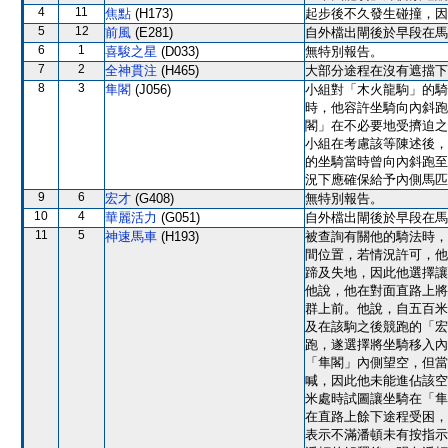
4
11
焦點
(H173)
起步後不久發生碰撞，因
5
12
前風
(E281)
自外檔出閘後於早段在馬
6
1
喜駿之星
(D033)
無特別報告。
7
2
全神貫注
(H465)
大部分途程在沒有遮擋下
8
3
隼閣
(J056)
小組對「木火龍駒」的騎
時，他容許坐騎向內斜跑
閣」在不必要地受擠迫之
小組在考慮該等陳述後，
的坐騎當時曾向內斜跑至
況下應確保給予內側馬匹
9
6
宏才
(G408)
無特別報告。
10
4
華麗活力
(G051)
自外檔出閘後於早段在馬
11
5
神速馬車
(H193)
被查詢有關他的騎法時，
間位置，若情況許可，他
蹄及失地，因此他選擇讓
他說，他在對面直路上將
群上前。他說，自五百米
及在該駒之後競跑的「宏
跑，遂選擇將坐騎移入內
「隼閣」內側望空，但當
喊，因此他未能進佔該空
米處時試圖讓坐騎在「隼
在直路上餘下途程受困，
表示不滿潘頓未有按指示