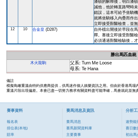
潘頓的解釋後，明白潘頓
誡他，他於轉直路彎時未
錯誤，這本可給予坐騎機
就將坐騎移入內疊而作出
立即接受獸醫檢查，並無
12
10
合金皇
(D287)
自外檔出閘後於早段在馬
釋。賽後立即接受獸醫檢
必須通過獸醫檢驗後，才
勝出馬匹血統
父系: Turn Me Loose
木火龍駒
母系: Te Hana
備註
模擬鳥瞰重溫由特約供應商提供，供馬迷作個人娛樂資訊之用。但由於香港馬場
重溫片段出現偏差。本會已盡一切努力務求有關資料盡可能準確，馬會就此並無責
賽事資料
賽馬消息及資訊
分析工
報名表
賽馬消息
速勢能
排位表(本地)
賽馬新聞資料庫
賽日數
賠率
主要賽事
初出馬