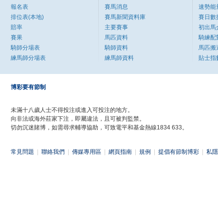
報名表
賽馬消息
速勢能
排位表(本地)
賽馬新聞資料庫
賽日數
賠率
主要賽事
初出馬
賽果
馬匹資料
騎練配
騎師分場表
騎師資料
馬匹搬
練馬師分場表
練馬師資料
貼士指
博彩要有節制
未滿十八歲人士不得投注或進入可投注的地方。
向非法或海外莊家下注，即屬違法，且可被判監禁。
切勿沉迷賭博，如需尋求輔導協助，可致電平和基金熱線1834 633。
常見問題
|
聯絡我們
|
傳媒專用區
|
網頁指南
|
規例
|
提倡有節制博彩
|
私隱