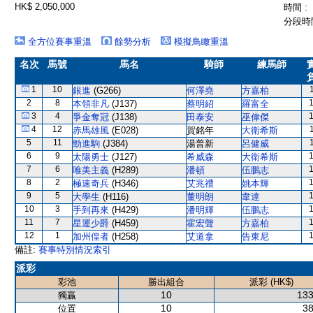
HK$ 2,050,000
時間 :
分段時間
全方位賽事重溫
餘勢分析
模擬鳥瞰重溫
名次
馬號
馬名
騎師
練馬師
1
10
銀進
(G266)
何澤堯
方嘉柏
2
8
本領非凡
(J137)
蔡明紹
羅富全
3
4
爭金奪冠
(J138)
田泰安
巫偉傑
4
12
赤馬雄風
(E028)
賀銘年
大衛希斯
5
11
勁進駒
(J384)
湯普新
呂健威
6
9
太陽勇士
(J127)
希威森
大衛希斯
7
6
唯美主義
(H289)
潘頓
伍鵬志
8
2
極速奇兵
(H346)
艾兆禮
姚本輝
9
5
大學生
(H116)
董明朗
韋達
10
3
手到再來
(H429)
潘明輝
伍鵬志
11
7
星運少爵
(H459)
霍宏聲
方嘉柏
12
1
加州偟者
(H258)
艾道拿
告東尼
備註:
賽事特別情況索引
派彩
彩池
勝出組合
派彩 (HK$)
10
133
獨贏
10
38
位置