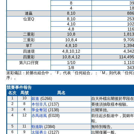
8
39
4
18
8,10
886
連贏
8,10
253
位置Q
4,10
102
4,8
116
10,8
1,813
二重彩
10,8,4
9,705
三重彩
4,8,10
1,394
單T
4,8,10,12
4,342
四連環
10,8,4,12
114,495
四重彩
1/10
1,11
第六口孖寶
1/8
343
派彩備註：於勝出組合中，「F」代表「任何組合」；「M」則代表「任何
序」。
競賽事件報告
名次
馬號
馬名
1
10
銀進
(G266)
自大外檔出閘後於早段在
2
8
本領非凡
(J137)
賽後須抽取樣本檢驗。
3
4
爭金奪冠
(J138)
出閘笨拙。
4
12
赤馬雄風
(E028)
前往起步點途中，賀銘年
鞍。
5
11
勁進駒
(J384)
無特別報告。
6
9
太陽勇士
(J127)
出閘僅屬一般。