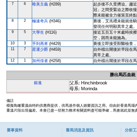
7
6
唯美主義
(H289)
起步後不久受擠迫。趨近
冠」之間受緊迫之際收慢
際未能被全力催策至終點
8
2
極速奇兵
(H346)
賽後，艾兆禮未能就坐騎
發現任何明顯異常之處。
9
5
大學生
(H116)
接近五百五十米處時挨擦
空，因而未能施為。
10
3
手到再來
(H429)
賽後立即接受獸醫檢查，
11
7
星運少爵
(H459)
自外檔出閘後於早段在馬
異常之處。
12
1
加州偟者
(H258)
自外檔出閘後於早段在馬
勝出馬匹血統
父系: Hinchinbrook
銀進
母系: Morinda
備註
模擬鳥瞰重溫由特約供應商提供，供馬迷作個人娛樂資訊之用。但由於香港馬場
重溫片段出現偏差。本會已盡一切努力務求有關資料盡可能準確，馬會就此並無責
賽事資料
賽馬消息及資訊
分析工