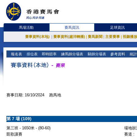
馬場活動
賽馬資訊
足球資訊
賽事資料(本地)
|
賽事資料(越洋轉播)
|
賽馬新聞
|
主要賽事
|
視聽播
報名表
排位表
即時賠率
練馬師分場表
騎師分場表
參考資料
統計
賽事日期: 16/10/2024 跑馬地
第 7 場 (109)
第三班 - 1650米 - (80-60)
場地狀況
凱歌讓賽
賽道 :