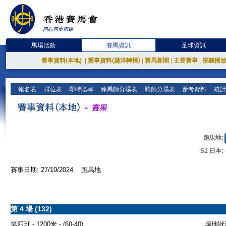
馬場活動
賽馬資訊
足球資訊
賽事資料(本地)
|
賽事資料(越洋轉播)
|
賽馬新聞
|
主要賽事
|
視聽播
報名表
排位表
即時賠率
練馬師分場表
騎師分場表
參考資料
統計
跑馬地:
S1 日本:
賽事日期: 27/10/2024 跑馬地
第 4 場 (132)
第四班 - 1200米 - (60-40)
場地狀況