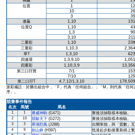
1
29
獨贏
1
12
位置
10
26
3
39
1,10
131
連贏
1,10
43
位置Q
1,3
90
3,10
211
1,10
238
二重彩
1,10,3
2,364
三重彩
1,3,10
623
單T
1,3,9,10
1,051
四連環
1,10,3,9
13,356
四重彩
7/1
153
第三口孖寶
7/10
125
4,7,12/1,3,10
178,509
第二口孖T
派彩備註：於勝出組合中，「F」代表「任何組合」；「M」則代表「任何
序」。
競賽事件報告
名次
馬號
馬名
1
1
勇威神駒
(G471)
賽後須抽取樣本檢驗。
2
10
競駿天下
(G272)
賽後須抽取樣本檢驗。
3
3
翠湖烈風
(J288)
出閘笨拙，與「質數」互
4
9
劍山鋒
(H397)
抵達起步點後重新綁上繫