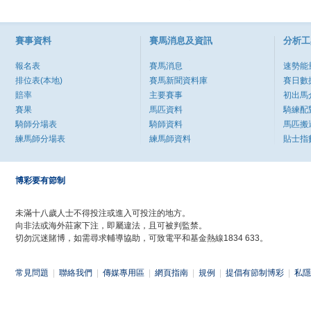
賽事資料
賽馬消息及資訊
分析工
報名表
賽馬消息
速勢能
排位表(本地)
賽馬新聞資料庫
賽日數
賠率
主要賽事
初出馬
賽果
馬匹資料
騎練配
騎師分場表
騎師資料
馬匹搬
練馬師分場表
練馬師資料
貼士指
博彩要有節制
未滿十八歲人士不得投注或進入可投注的地方。
向非法或海外莊家下注，即屬違法，且可被判監禁。
切勿沉迷賭博，如需尋求輔導協助，可致電平和基金熱線1834 633。
常見問題
|
聯絡我們
|
傳媒專用區
|
網頁指南
|
規例
|
提倡有節制博彩
|
私隱