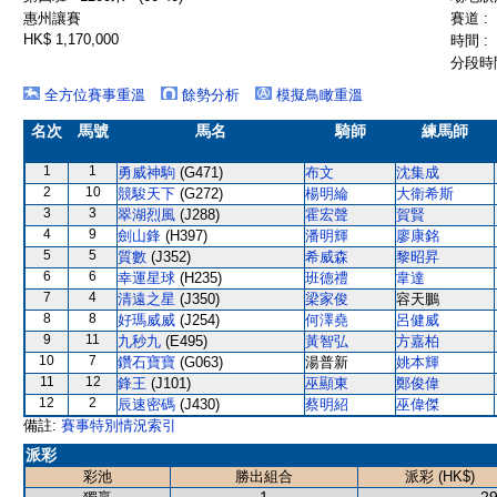
惠州讓賽
賽道 :
HK$ 1,170,000
時間 :
分段時間
全方位賽事重溫
餘勢分析
模擬鳥瞰重溫
名次
馬號
馬名
騎師
練馬師
1
1
勇威神駒
(G471)
布文
沈集成
2
10
競駿天下
(G272)
楊明綸
大衛希斯
3
3
翠湖烈風
(J288)
霍宏聲
賀賢
4
9
劍山鋒
(H397)
潘明輝
廖康銘
5
5
質數
(J352)
希威森
黎昭昇
6
6
幸運星球
(H235)
班德禮
韋達
7
4
清遠之星
(J350)
梁家俊
容天鵬
8
8
好瑪威威
(J254)
何澤堯
呂健威
9
11
九秒九
(E495)
黃智弘
方嘉柏
10
7
鑽石寶寶
(G063)
湯普新
姚本輝
11
12
鋒王
(J101)
巫顯東
鄭俊偉
12
2
辰速密碼
(J430)
蔡明紹
巫偉傑
備註:
賽事特別情況索引
派彩
彩池
勝出組合
派彩 (HK$)