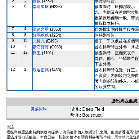
5
5
質數
(J352)
無特別報告。
6
6
幸運星球
(H235)
被查詢時，班德禮表示，
九」內側及在首個彎位取
催策反應僅屬一般。賽後
抽取樣本檢驗。
7
4
清遠之星
(J350)
自外檔出閘後於早段在馬
8
8
好瑪威威
(J254)
無特別報告。
9
11
九秒九
(E495)
過了一千米處後在首個彎
10
7
鑽石寶寶
(G063)
首次轉彎時走外疊，其後
11
12
鋒王
(J101)
被查詢時，巫顯東表示，
為佳。他說，坐騎於早段
下走外疊。
12
2
辰速密碼
(J430)
首次轉彎時在受「鋒王」
石寶寶」內側競跑之際向
著內側的該駒移入。小組
的競賽空間。
勝出馬匹血統
父系: Deep Field
勇威神駒
母系: Bousquet
備註
模擬鳥瞰重溫由特約供應商提供，供馬迷作個人娛樂資訊之用。但由於香港馬場
重溫片段出現偏差。本會已盡一切努力務求有關資料盡可能準確，馬會就此並無責