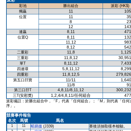
派彩
彩池
勝出組合
派彩 (HK$)
11
105
獨贏
11
35
位置
8
23
12
143
8,11
471
連贏
8,11
132
位置Q
11,12
983
8,12
542
11,8
1,125
二重彩
11,8,12
30,951
三重彩
8,11,12
7,433
單T
5,8,11,12
8,299
四連環
11,8,12,5
279,826
四重彩
11/11
1,640
第五口孖寶
11/8
91
4,8,11/8,11,12
300,232
第三口孖T
1,2,4/4,8,11/任何組合
477
三T(安慰獎)
派彩備註：於勝出組合中，「F」代表「任何組合」；「M」則代表「任何
序」。
競賽事件報告
名次
馬號
馬名
1
11
昭易搵
(J339)
賽後須抽取樣本檢驗。