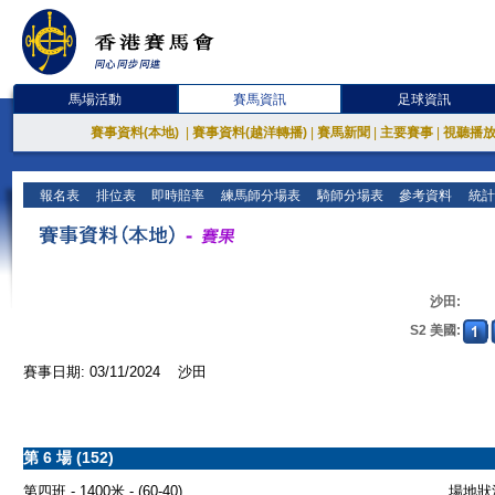
馬場活動
賽馬資訊
足球資訊
賽事資料(本地)
|
賽事資料(越洋轉播)
|
賽馬新聞
|
主要賽事
|
視聽播
報名表
排位表
即時賠率
練馬師分場表
騎師分場表
參考資料
統計
沙田:
S2 美國:
賽事日期: 03/11/2024 沙田
第 6 場 (152)
第四班 - 1400米 - (60-40)
場地狀況