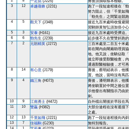
2
8
一定掂
(J225)
賽後須抽取樣本檢驗。
3
12
卓越蒨鋒
(J231)
跑了一段短途程後在「勁
努力阻止，但「千里如飛
「勁先生」之間緊迫競跑
4
5
觀天下
(J348)
接近九百米處時收慢避開
習騎師黃智弘須加倍小心
5
3
安泰
(H161)
接近九百米處時受擠迫。
6
6
勁先生
(J239)
起步後不久在雙雙斜跑的
7
2
元朗精英
(J272)
三百米處至二百五十米處
前在閘內由閘廂助理員協
地。他又說，坐騎佔取「
後立即接受獸醫檢查，內
通過獸醫檢驗後，才可再
8
14
有心意
(J179)
賽後，蔡明紹表示，他獲
置。他說，當時沒有馬匹
9
4
鐵三角
(H073)
賽後，潘明輝表示，他獲
將坐騎置於中間之後位置
示他發出有關指示乃由於
刺。
10
9
江南勇士
(H472)
自外檔出閘後於早段在馬
11
10
雙贏
(H382)
大部分途程在沒有遮擋下
之處。
12
13
千里如飛
(J221)
跑了一段短途程後向內斜
13
7
佳福駒
(G230)
無特別報告。
14
1
艾莉奧
(G223)
早段儘管受催策，但未能