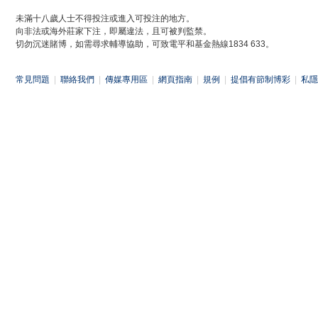
未滿十八歲人士不得投注或進入可投注的地方。
向非法或海外莊家下注，即屬違法，且可被判監禁。
切勿沉迷賭博，如需尋求輔導協助，可致電平和基金熱線1834 633。
常見問題
|
聯絡我們
|
傳媒專用區
|
網頁指南
|
規例
|
提倡有節制博彩
|
私隱