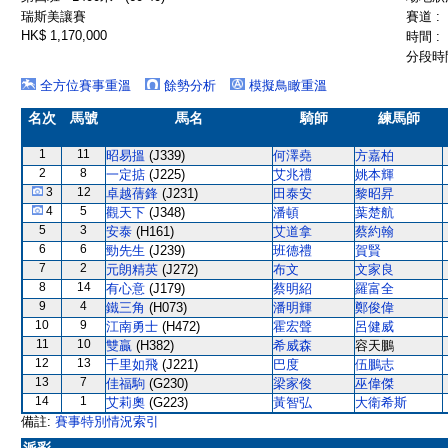
瑞斯美讓賽
賽道 :
HK$ 1,170,000
時間 :
分段時間
全方位賽事重溫
餘勢分析
模擬鳥瞰重溫
名次
馬號
馬名
騎師
練馬師
1
11
昭易搵
(J339)
何澤堯
方嘉柏
2
8
一定掂
(J225)
艾兆禮
姚本輝
3
12
卓越蒨鋒
(J231)
田泰安
黎昭昇
4
5
觀天下
(J348)
潘頓
葉楚航
5
3
安泰
(H161)
艾道拿
蔡約翰
6
6
勁先生
(J239)
班德禮
賀賢
7
2
元朗精英
(J272)
布文
文家良
8
14
有心意
(J179)
蔡明紹
羅富全
9
4
鐵三角
(H073)
潘明輝
鄭俊偉
10
9
江南勇士
(H472)
霍宏聲
呂健威
11
10
雙贏
(H382)
希威森
容天鵬
12
13
千里如飛
(J221)
巴度
伍鵬志
13
7
佳福駒
(G230)
梁家俊
巫偉傑
14
1
艾莉奧
(G223)
黃智弘
大衛希斯
備註:
賽事特別情況索引