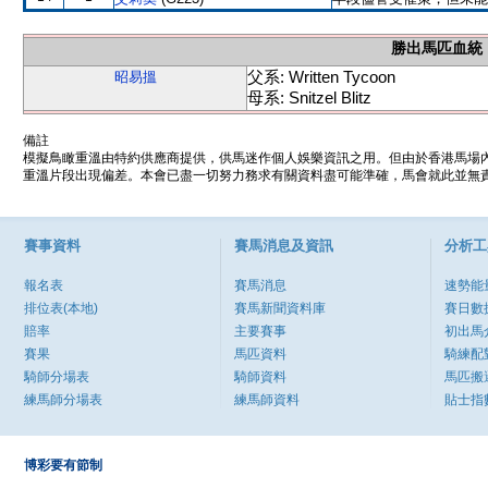
勝出馬匹血統
父系: Written Tycoon
昭易搵
母系: Snitzel Blitz
備註
模擬鳥瞰重溫由特約供應商提供，供馬迷作個人娛樂資訊之用。但由於香港馬場
重溫片段出現偏差。本會已盡一切努力務求有關資料盡可能準確，馬會就此並無責
賽事資料
賽馬消息及資訊
分析工
報名表
賽馬消息
速勢能
排位表(本地)
賽馬新聞資料庫
賽日數
賠率
主要賽事
初出馬
賽果
馬匹資料
騎練配
騎師分場表
騎師資料
馬匹搬
練馬師分場表
練馬師資料
貼士指
博彩要有節制