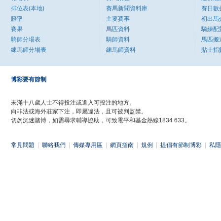
排位表(本地)
賽馬新聞資料庫
賽日數
賠率
主要賽事
初出馬
賽果
馬匹資料
騎練配
騎師分場表
騎師資料
馬匹搬
練馬師分場表
練馬師資料
貼士指
博彩要有節制
未滿十八歲人士不得投注或進入可投注的地方。
向非法或海外莊家下注，即屬違法，且可被判監禁。
切勿沉迷賭博，如需尋求輔導協助，可致電平和基金熱線1834 633。
常見問題
|
聯絡我們
|
傳媒專用區
|
網頁指南
|
規例
|
提倡有節制博彩
|
私隱