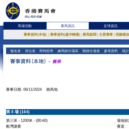
馬場活動
賽馬資訊
足球資訊
賽事資料(本地)
|
賽事資料(越洋轉播)
|
賽馬新聞
|
主要賽事
|
視聽播
報名表
排位表
即時賠率
練馬師分場表
騎師分場表
參考資料
統計
賽事日期: 06/11/2024 跑馬地
第 8 場 (164)
第三班 - 1200米 - (80-60)
場地狀況
船灣讓賽
賽道 :