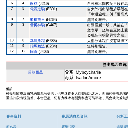
6
4
飲杯
(J219)
自外檔出閘後於早段在馬
7
5
電源之駒
(E301)
自大外檔出閘後於早段在
「幸運旅程」與「運高八
8
7
縱橫萬里
(H264)
無特別報告。
9
3
雪勇神駒
(G467)
出閘僅屬一般，其後在「
文表示，坐騎在直路上受
發現任何明顯異常之處。
10
8
幸運旅程
(E385)
大部分途程在沒有遮擋下
11
9
拍馬難追
(E234)
無特別報告。
12
12
同喜
(J403)
無特別報告。
勝出馬匹血統
父系: Myboycharlie
勇敢巨星
母系: Isador Amore
備註
模擬鳥瞰重溫由特約供應商提供，供馬迷作個人娛樂資訊之用。但由於香港馬場
重溫片段出現偏差。本會已盡一切努力務求有關資料盡可能準確，馬會就此並無責
賽事資料
賽馬消息及資訊
分析工
報名表
賽馬消息
速勢能