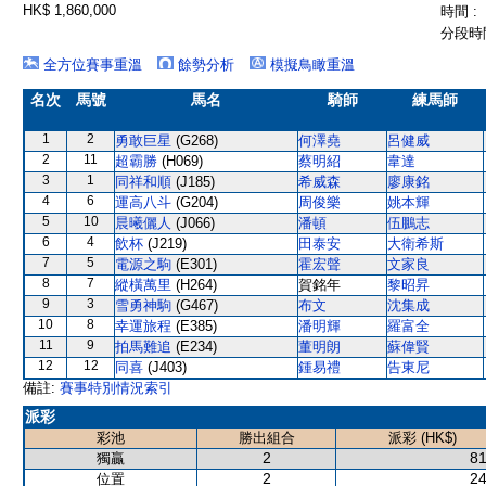
HK$ 1,860,000
時間 :
分段時間
全方位賽事重溫
餘勢分析
模擬鳥瞰重溫
名次
馬號
馬名
騎師
練馬師
1
2
勇敢巨星
(G268)
何澤堯
呂健威
2
11
超霸勝
(H069)
蔡明紹
韋達
3
1
同祥和順
(J185)
希威森
廖康銘
4
6
運高八斗
(G204)
周俊樂
姚本輝
5
10
晨曦儷人
(J066)
潘頓
伍鵬志
6
4
飲杯
(J219)
田泰安
大衛希斯
7
5
電源之駒
(E301)
霍宏聲
文家良
8
7
縱橫萬里
(H264)
賀銘年
黎昭昇
9
3
雪勇神駒
(G467)
布文
沈集成
10
8
幸運旅程
(E385)
潘明輝
羅富全
11
9
拍馬難追
(E234)
董明朗
蘇偉賢
12
12
同喜
(J403)
鍾易禮
告東尼
備註:
賽事特別情況索引
派彩
彩池
勝出組合
派彩 (HK$)
2
81
獨贏
2
24
位置