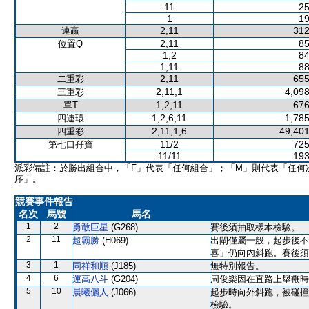
11
25
1
19
2,11
312
連贏
2,11
85
位置Q
1,2
84
1,11
88
2,11
655
二重彩
2,11,1
4,098
三重彩
1,2,11
676
單T
1,2,6,11
1,785
四連環
2,11,1,6
49,401
四重彩
11/2
725
第七口孖寶
11/11
193
派彩備註：於勝出組合中，「F」代表「任何組合」；「M」則代表「任何
序」。
競賽事件報告
名次
馬號
馬名
1
2
勇敢巨星
(G268)
賽後須抽取樣本檢驗。
2
11
超霸勝
(H069)
出閘僅屬一般，起步後不
喜」仍向內斜跑。賽後須
3
1
同祥和順
(J185)
無特別報告。
4
6
運高八斗
(G204)
周俊樂因在直路上舉鞭時
5
10
晨曦儷人
(J066)
起步時向外斜跑，被碰撞
檢驗。