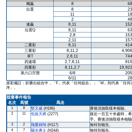
8
68
獨贏
8
23
位置
11
18
2
48
8,11
152
連贏
8,11
63
位置Q
2,8
153
2,11
157
8,11
414
二重彩
8,11,2
4,906
三重彩
2,8,11
744
單T
2,7,8,11
815
四連環
8,11,2,7
19,922
四重彩
6/8
205
第六口孖寶
6/11
28
派彩備註：於勝出組合中，「F」代表「任何組合」；「M」則代表「任何
序」。
競賽事件報告
名次
馬號
馬名
1
8
堅又威
(H186)
賽後須抽取樣本檢驗。
2
11
包裝天將
(J277)
接近一百五十米處時，希
手。賽後須抽取樣本檢驗
3
2
飛鷹翱翔
(H117)
無特別報告。
4
7
陽光勇士
(H244)
無特別報告。