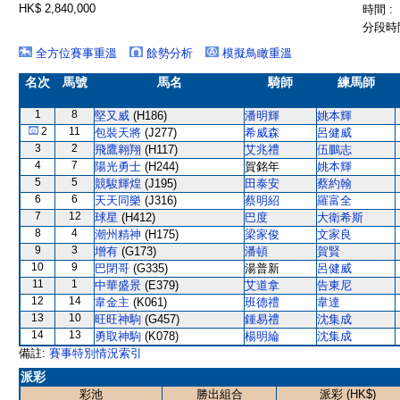
HK$ 2,840,000
時間 :
分段時間
全方位賽事重溫
餘勢分析
模擬鳥瞰重溫
名次
馬號
馬名
騎師
練馬師
1
8
堅又威
(H186)
潘明輝
姚本輝
2
11
包裝天將
(J277)
希威森
呂健威
3
2
飛鷹翱翔
(H117)
艾兆禮
伍鵬志
4
7
陽光勇士
(H244)
賀銘年
姚本輝
5
5
競駿輝煌
(J195)
田泰安
蔡約翰
6
6
天天同樂
(J316)
蔡明紹
羅富全
7
12
球星
(H412)
巴度
大衛希斯
8
4
潮州精神
(H175)
梁家俊
文家良
9
3
增有
(G173)
潘頓
賀賢
10
9
巴閉哥
(G335)
湯普新
呂健威
11
1
中華盛景
(E379)
艾道拿
告東尼
12
14
韋金主
(K061)
班德禮
韋達
13
10
旺旺神駒
(G457)
鍾易禮
沈集成
14
13
勇取神駒
(K078)
楊明綸
沈集成
備註:
賽事特別情況索引
派彩
彩池
勝出組合
派彩 (HK$)