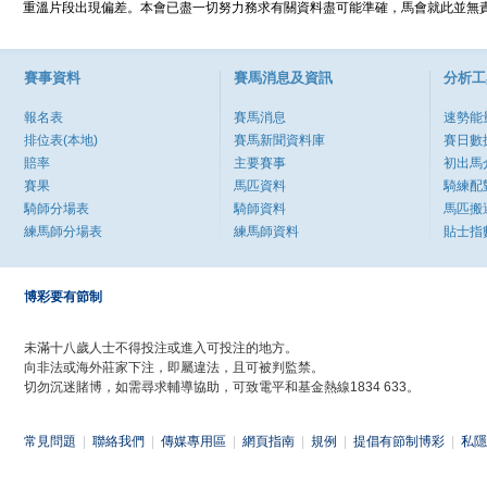
重溫片段出現偏差。本會已盡一切努力務求有關資料盡可能準確，馬會就此並無責
賽事資料
賽馬消息及資訊
分析工
報名表
賽馬消息
速勢能
排位表(本地)
賽馬新聞資料庫
賽日數
賠率
主要賽事
初出馬
賽果
馬匹資料
騎練配
騎師分場表
騎師資料
馬匹搬
練馬師分場表
練馬師資料
貼士指
博彩要有節制
未滿十八歲人士不得投注或進入可投注的地方。
向非法或海外莊家下注，即屬違法，且可被判監禁。
切勿沉迷賭博，如需尋求輔導協助，可致電平和基金熱線1834 633。
常見問題
|
聯絡我們
|
傳媒專用區
|
網頁指南
|
規例
|
提倡有節制博彩
|
私隱