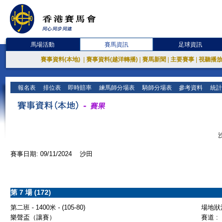
馬場活動
賽馬資訊
足球資訊
賽事資料(本地)
|
賽事資料(越洋轉播)
|
賽馬新聞
|
主要賽事
|
視聽播
報名表
排位表
即時賠率
練馬師分場表
騎師分場表
參考資料
統計
賽事日期: 09/11/2024 沙田
第 7 場 (172)
第二班 - 1400米 - (105-80)
場地狀況
樂聲盃（讓賽）
賽道 :