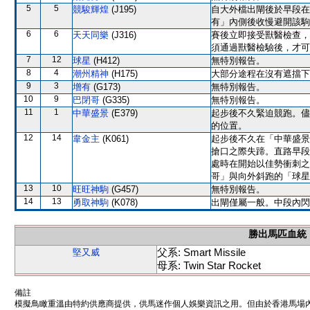
5
5
競駿輝煌
(J195)
自大外檔出閘後於早段在
有」內側後收慢避開該駒
6
6
天天同樂
(J316)
賽後立即接受獸醫檢查，
須通過獸醫檢驗後，才可
7
12
球星
(H412)
無特別報告。
8
4
潮州精神
(H175)
大部分途程在沒有遮擋下
9
3
增有
(G173)
無特別報告。
10
9
巴閉哥
(G335)
無特別報告。
11
1
中華盛景
(E379)
起步後不久緊迫競跑。儘
的位置。
12
14
韋金主
(K061)
起步後不久在「中華盛景
搶口之際失蹄。直路早段
處時在開始以佳勢衝刺之
哥」與向外斜跑的「球星
13
10
旺旺神駒
(G457)
無特別報告。
14
13
勇取神駒
(K078)
出閘僅屬一般。中段內閃
勝出馬匹血統
父系: Smart Missile
堅又威
母系: Twin Star Rocket
備註
模擬鳥瞰重溫由特約供應商提供，供馬迷作個人娛樂資訊之用。但由於香港馬場