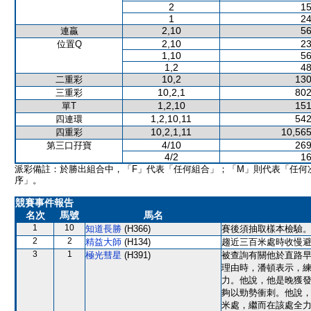
2
15
1
24
2,10
56
連贏
2,10
23
位置Q
1,10
56
1,2
48
10,2
130
二重彩
10,2,1
802
三重彩
1,2,10
151
單T
1,2,10,11
542
四連環
10,2,1,11
10,565
四重彩
4/10
269
第三口孖寶
4/2
16
派彩備註：於勝出組合中，「F」代表「任何組合」；「M」則代表「任何
序」。
競賽事件報告
名次
馬號
馬名
1
10
知道長勝
(H366)
賽後須抽取樣本檢驗
2
2
精益大師
(H134)
趨近三百米處時收慢
3
1
極光彗星
(H391)
被查詢有關他於直路
理由時，潘頓表示，
力。他說，他是晚獲
夠以勁勢衝刺。他說
米處，繼而在該處全