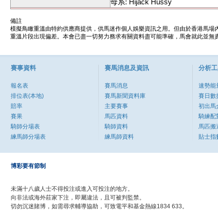
母系: Hijack Hussy
備註
模擬鳥瞰重溫由特約供應商提供，供馬迷作個人娛樂資訊之用。但由於香港馬場
重溫片段出現偏差。本會已盡一切努力務求有關資料盡可能準確，馬會就此並無責
賽事資料
賽馬消息及資訊
分析工
報名表
賽馬消息
速勢能
排位表(本地)
賽馬新聞資料庫
賽日數
賠率
主要賽事
初出馬
賽果
馬匹資料
騎練配
騎師分場表
騎師資料
馬匹搬
練馬師分場表
練馬師資料
貼士指
博彩要有節制
未滿十八歲人士不得投注或進入可投注的地方。
向非法或海外莊家下注，即屬違法，且可被判監禁。
切勿沉迷賭博，如需尋求輔導協助，可致電平和基金熱線1834 633。