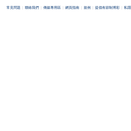
常見問題
|
聯絡我們
|
傳媒專用區
|
網頁指南
|
規例
|
提倡有節制博彩
|
私隱