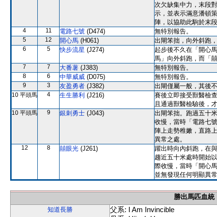
次欠缺集中力，末段
示，並表示滿意潘頓
陣，以協助此駒於末
4
11
電路七號
(D474)
無特別報告。
5
12
開心馬
(H061)
出閘笨拙，向外斜跑
6
5
快步流星
(J274)
起步後不久在「開心
馬」向外斜跑，而「
7
7
大番薯
(J383)
無特別報告。
8
6
中華威威
(D075)
無特別報告。
9
3
友盈勇者
(J382)
出閘僅屬一般，其後
4
10 平頭馬
生生勝利
(J216)
賽後立即接受獸醫檢
且通過獸醫檢驗後，
9
10 平頭馬
銀刺勇士
(J043)
出閘笨拙。跑過五十
收慢，當時「電路七
陣上走勢稚嫩，直路
異常之處。
12
8
囍眼光
(J261)
躍出時向內斜跑，在
趨近五十米處時開始
際收慢，當時「開心
並無發現任何明顯異
勝出馬匹血統
父系: I Am Invincible
知道長勝