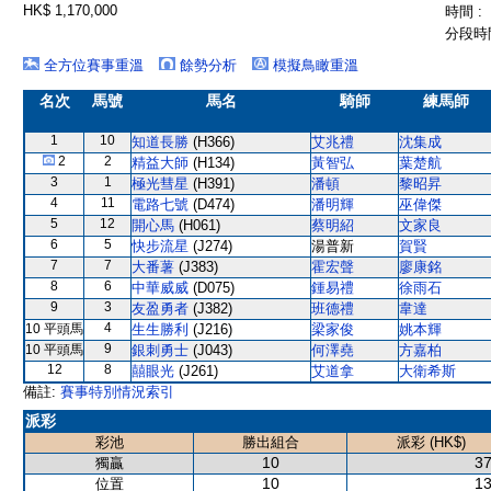
HK$ 1,170,000
時間 :
分段時間
全方位賽事重溫
餘勢分析
模擬鳥瞰重溫
名次
馬號
馬名
騎師
練馬師
1
10
知道長勝
(H366)
艾兆禮
沈集成
2
2
精益大師
(H134)
黃智弘
葉楚航
3
1
極光彗星
(H391)
潘頓
黎昭昇
4
11
電路七號
(D474)
潘明輝
巫偉傑
5
12
開心馬
(H061)
蔡明紹
文家良
6
5
快步流星
(J274)
湯普新
賀賢
7
7
大番薯
(J383)
霍宏聲
廖康銘
8
6
中華威威
(D075)
鍾易禮
徐雨石
9
3
友盈勇者
(J382)
班德禮
韋達
4
10 平頭馬
生生勝利
(J216)
梁家俊
姚本輝
9
10 平頭馬
銀刺勇士
(J043)
何澤堯
方嘉柏
12
8
囍眼光
(J261)
艾道拿
大衛希斯
備註:
賽事特別情況索引
派彩
彩池
勝出組合
派彩 (HK$)
10
37
獨贏
10
13
位置