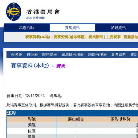
馬場活動
賽馬資訊
足球資訊
賽事資料(本地)
|
賽事資料(越洋轉播)
|
賽馬新聞
|
主要賽事
|
視聽播
報名表
排位表
即時賠率
練馬師分場表
騎師分場表
參考資料
統計
賽事日期: 13/11/2024 跑馬地
此場賽事宣佈取消。根據賽馬博彩規例，若此賽事設有單場彩池，有關注項將予
派彩
彩池
勝出組合
派彩 (HK$)
-
獨贏
-
位置
-
連贏