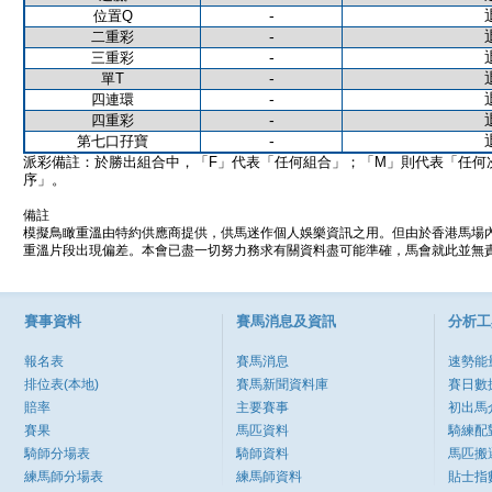
-
位置Q
-
二重彩
-
三重彩
-
單T
-
四連環
-
四重彩
-
第七口孖寶
派彩備註：於勝出組合中，「F」代表「任何組合」；「M」則代表「任何
序」。
備註
模擬鳥瞰重溫由特約供應商提供，供馬迷作個人娛樂資訊之用。但由於香港馬場
重溫片段出現偏差。本會已盡一切努力務求有關資料盡可能準確，馬會就此並無責
賽事資料
賽馬消息及資訊
分析工
報名表
賽馬消息
速勢能
排位表(本地)
賽馬新聞資料庫
賽日數
賠率
主要賽事
初出馬
賽果
馬匹資料
騎練配
騎師分場表
騎師資料
馬匹搬
練馬師分場表
練馬師資料
貼士指