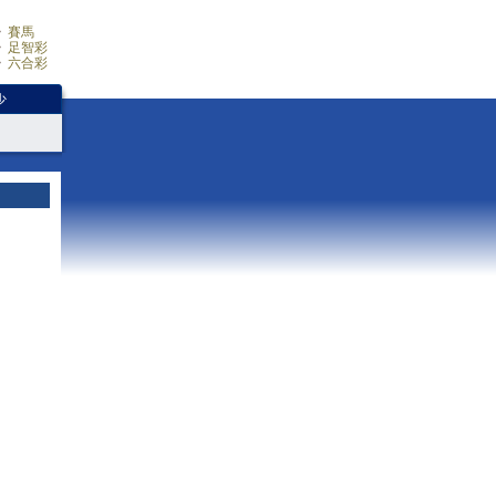
賽馬
足智彩
六合彩
少