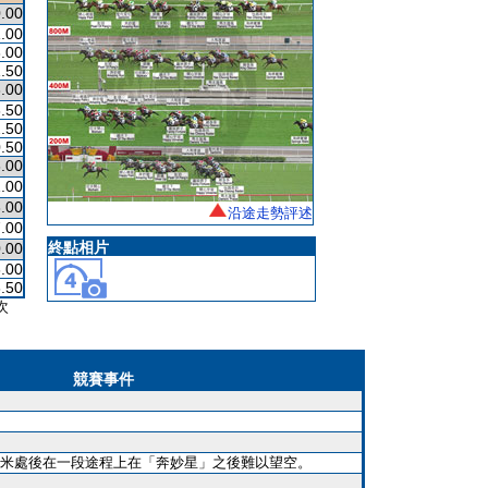
.00
.00
.00
.50
.00
.50
.50
.50
.00
1.00
.00
沿途走勢評述
.00
終點相片
.00
.00
.50
次
競賽事件
米處後在一段途程上在「奔妙星」之後難以望空。