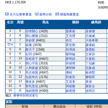
HK$ 1,170,000
時間 :
分段時間
全方位賽事重溫
餘勢分析
模擬鳥瞰重溫
名次
馬號
馬名
騎師
練馬師
1
5
但求開心
(J420)
梁家俊
巫偉傑
2
8
開心樂園
(J311)
艾兆禮
呂健威
3
7
奔妙星
(H401)
布文
大衛希斯
4
2
銀騰
(J078)
霍宏聲
廖康銘
5
6
觀天下
(J348)
何澤堯
葉楚航
6
9
彭玥
(J447)
楊明綸
文家良
7
14
富裕君子
(H447)
蔡明紹
方嘉柏
8
1
開心宇宙
(J533)
班德禮
丁冠豪
9
10
人和家盛
(C531)
潘明輝
沈集成
10
3
馬主雄風
(H047)
潘頓
蘇偉賢
11
12
怡昌奇兵
(J176)
田泰安
黎昭昇
12
13
勝多多
(H407)
艾道拿
韋達
13
4
聖托里尼
(J076)
周俊樂
羅富全
14
11
海綿寶寶
(H350)
鍾易禮
徐雨石
備註:
賽事特別情況索引
派彩
彩池
勝出組合
派彩 (HK$)