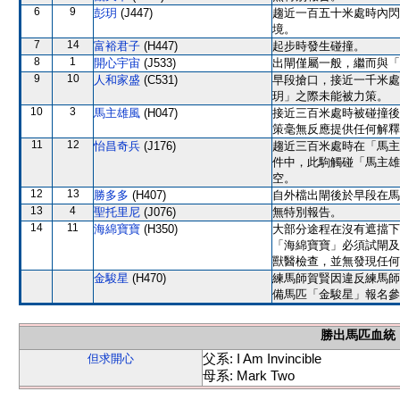
6
9
彭玥
(J447)
趨近一百五十米處時內閃
境。
7
14
富裕君子
(H447)
起步時發生碰撞。
8
1
開心宇宙
(J533)
出閘僅屬一般，繼而與「
9
10
人和家盛
(C531)
早段搶口，接近一千米處
玥」之際未能被力策。
10
3
馬主雄風
(H047)
接近三百米處時被碰撞後
策毫無反應提供任何解釋
11
12
怡昌奇兵
(J176)
趨近三百米處時在「馬主
件中，此駒觸碰「馬主雄
空。
12
13
勝多多
(H407)
自外檔出閘後於早段在馬
13
4
聖托里尼
(J076)
無特別報告。
14
11
海綿寶寶
(H350)
大部分途程在沒有遮擋下
「海綿寶寶」必須試閘及
獸醫檢查，並無發現任何
金駿星
(H470)
練馬師賀賢因違反練馬師
備馬匹「金駿星」報名參
勝出馬匹血統
父系: I Am Invincible
但求開心
母系: Mark Two