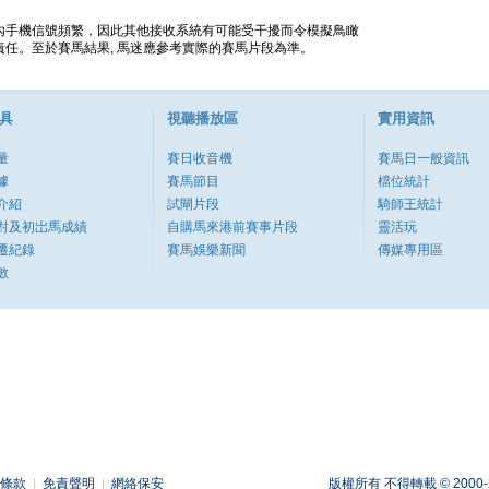
內手機信號頻繁，因此其他接收系統有可能受干擾而令模擬鳥瞰
任。至於賽馬結果, 馬迷應參考實際的賽馬片段為準。
具
視聽播放區
實用資訊
量
賽日收音機
賽馬日一般資訊
據
賽馬節目
檔位統計
介紹
試閘片段
騎師王統計
對及初岀馬成績
自購馬來港前賽事片段
靈活玩
遷紀錄
賽馬娛樂新聞
傳媒專用區
數
條款
|
免責聲明
|
網絡保安
版權所有 不得轉載 © 2000