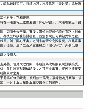
，頗為難以望空。持續內閃，末段靠近「奔妙星」處於窘
富裕君子」互相碰撞。
時在一段途程上收慢避開「開心宇宙」。末段在靠近「彭
軀，因而失去平衡。賽後，潘頓未能就坐騎在直路上對催
。賽後立即接受獸醫檢查，並無發現任何明顯異常之處。
雄風」與「開心宇宙」之間未能望空之際收慢。在此宗事
風」後軀。過了二百米處後移至「開心宇宙」外側以望
群之後切入。
走外疊。包尾大敗而回，小組認為此駒的表現難以接受。
格，並且通過獸醫檢驗後，才可再次出賽。賽後立即接受
明顯異常之處。
手冊第40條的規定，被罰款一萬元，事緣他為是賽第二後
加十一月十五日星期五在沙田舉行的試閘。