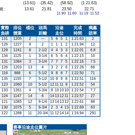
(13.61)
(35.42)
(58.92)
(1:21.63)
13.61
21.81
23.50
22.71
 :
11.90 11.60
11.19 11.52
實際
排位
檔位
頭馬
沿途
完成
獨贏
負磅
體重
距離
走位
時間
賠率
131
1205
2
---
5
6
5
1
1:21.63
2
126
1227
9
2
1
1
1
2
1:21.94
12
129
1241
8
2-1/2
4
4
3
3
1:22.01
6.8
134
1125
1
3-1/4
6
5
6
4
1:22.15
10
131
1084
3
3-1/4
7
7
7
5
1:22.16
7.5
126
1203
13
4
3
2
2
6
1:22.26
66
116
988
6
5-1/2
9
8
8
7
1:22.50
71
135
1155
7
5-1/2
10
9
9
8
1:22.51
116
123
1060
10
5-1/2
12
11
11
9
1:22.52
54
133
1261
4
5-3/4
8
10
10
10
1:22.54
7.7
124
1147
14
6
14
13
12
11
1:22.57
27
121
1085
12
6-1/4
13
14
13
12
1:22.61
88
130
1075
5
6-3/4
2
3
4
13
1:22.69
63
122
1288
11
20-3/4
11
12
14
14
1:24.94
291
賽事沿途走位圖片