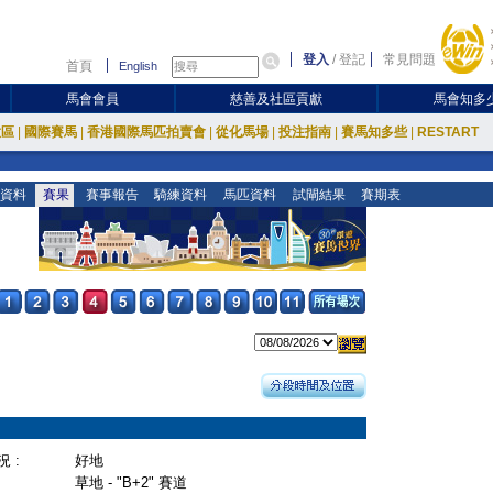
登入
/
登記
常見問題
首頁
English
馬會會員
慈善及社區貢獻
馬會知多
放區
|
國際賽馬
|
香港國際馬匹拍賣會
|
從化馬場
|
投注指南
|
賽馬知多些
|
RESTART
資料
賽果
賽事報告
騎練資料
馬匹資料
試閘結果
賽期表
 :
好地
草地 - "B+2" 賽道