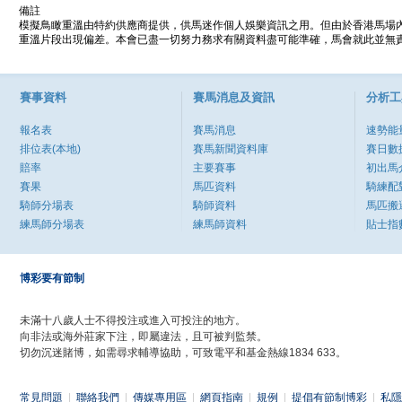
備註
模擬鳥瞰重溫由特約供應商提供，供馬迷作個人娛樂資訊之用。但由於香港馬場
重溫片段出現偏差。本會已盡一切努力務求有關資料盡可能準確，馬會就此並無責
賽事資料
賽馬消息及資訊
分析工
報名表
賽馬消息
速勢能
排位表(本地)
賽馬新聞資料庫
賽日數
賠率
主要賽事
初出馬
賽果
馬匹資料
騎練配
騎師分場表
騎師資料
馬匹搬
練馬師分場表
練馬師資料
貼士指
博彩要有節制
未滿十八歲人士不得投注或進入可投注的地方。
向非法或海外莊家下注，即屬違法，且可被判監禁。
切勿沉迷賭博，如需尋求輔導協助，可致電平和基金熱線1834 633。
常見問題
|
聯絡我們
|
傳媒專用區
|
網頁指南
|
規例
|
提倡有節制博彩
|
私隱