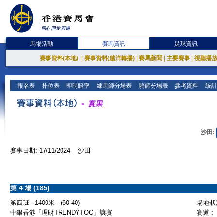
馬場活動
賽馬資訊
足球資訊
賽事資料(本地)
|
賽事資料(越洋轉播)
|
賽馬新聞
|
主要賽事
|
視聽播
報名表
排位表
即時賠率
練馬師分場表
騎師分場表
參考資料
統計
沙田:
賽事日期: 17/11/2024 沙田
第 4 場 (185)
第四班 - 1400米 - (60-40)
場地狀況
中銀香港「理財TRENDYTOO」讓賽
賽道 :