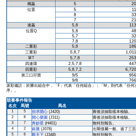
5
20
獨贏
5
11
位置
8
33
7
21
5,8
113
連贏
5,8
48
位置Q
5,7
32
7,8
120
5,8
186
二重彩
5,8,7
1,01
三重彩
5,7,8
253
單T
2,5,7,8
447
四連環
5,8,7,2
6,720
四重彩
9/5
956
第三口孖寶
9/8
766
派彩備註：於勝出組合中，「F」代表「任何組合」；「M」則代表「任何
序」。
競賽事件報告
名次
馬號
馬名
1
5
但求開心
(J420)
賽後須抽取樣本檢驗。
2
8
開心樂園
(J311)
賽後須抽取樣本檢驗。
3
7
奔妙星
(H401)
無特別報告。
4
2
銀騰
(J078)
出閘僅屬一般。過了三百
5
6
觀天下
(J348)
無特別報告。