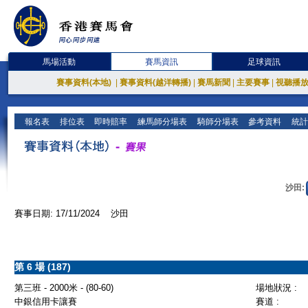
馬場活動
賽馬資訊
足球資訊
賽事資料(本地)
|
賽事資料(越洋轉播)
|
賽馬新聞
|
主要賽事
|
視聽播
報名表
排位表
即時賠率
練馬師分場表
騎師分場表
參考資料
統計
沙田:
賽事日期: 17/11/2024 沙田
第 6 場 (187)
第三班 - 2000米 - (80-60)
場地狀況 :
中銀信用卡讓賽
賽道 :