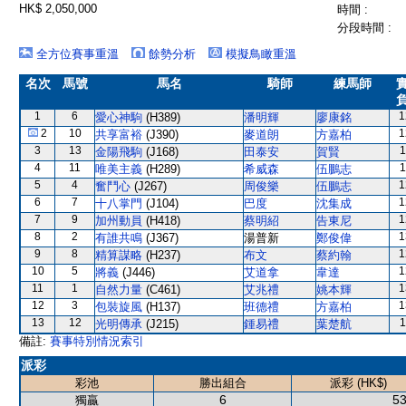
HK$ 2,050,000
時間 :
分段時間 :
全方位賽事重溫
餘勢分析
模擬鳥瞰重溫
名次
馬號
馬名
騎師
練馬師
1
6
1
愛心神駒
(H389)
潘明輝
廖康銘
2
10
1
共享富裕
(J390)
麥道朗
方嘉柏
3
13
1
金陽飛駒
(J168)
田泰安
賀賢
4
11
1
唯美主義
(H289)
希威森
伍鵬志
5
4
1
奮鬥心
(J267)
周俊樂
伍鵬志
6
7
1
十八掌門
(J104)
巴度
沈集成
7
9
1
加州動員
(H418)
蔡明紹
告東尼
8
2
1
有誰共鳴
(J367)
湯普新
鄭俊偉
9
8
1
精算謀略
(H237)
布文
蔡約翰
10
5
1
將義
(J446)
艾道拿
韋達
11
1
1
自然力量
(C461)
艾兆禮
姚本輝
12
3
1
包裝旋風
(H137)
班德禮
方嘉柏
13
12
1
光明傳承
(J215)
鍾易禮
葉楚航
備註:
賽事特別情況索引
派彩
彩池
勝出組合
派彩 (HK$)
6
53
獨贏