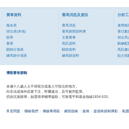
賽事資料
賽馬消息及資訊
分析工
報名表
賽馬消息
速勢能
排位表(本地)
賽馬新聞資料庫
賽日數
賠率
主要賽事
初出馬
賽果
馬匹資料
騎練配
騎師分場表
騎師資料
馬匹搬
練馬師分場表
練馬師資料
貼士指
博彩要有節制
未滿十八歲人士不得投注或進入可投注的地方。
向非法或海外莊家下注，即屬違法，且可被判監禁。
切勿沉迷賭博，如需尋求輔導協助，可致電平和基金熱線1834 633。
常見問題
|
聯絡我們
|
傳媒專用區
|
網頁指南
|
規例
|
提倡有節制博彩
|
私隱