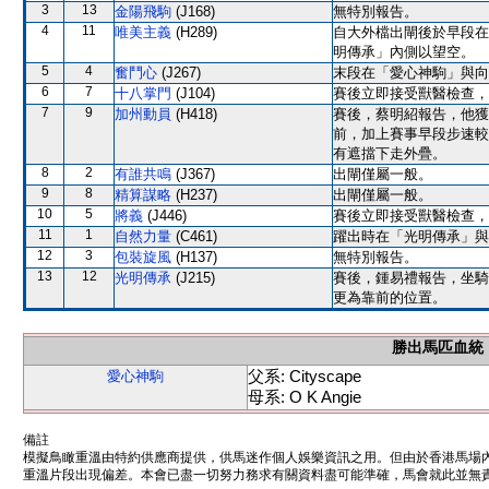
3
13
金陽飛駒
(J168)
無特別報告。
4
11
唯美主義
(H289)
自大外檔出閘後於早段在
明傳承」內側以望空。
5
4
奮鬥心
(J267)
末段在「愛心神駒」與向
6
7
十八掌門
(J104)
賽後立即接受獸醫檢查，
7
9
加州動員
(H418)
賽後，蔡明紹報告，他獲
前，加上賽事早段步速較
有遮擋下走外疊。
8
2
有誰共鳴
(J367)
出閘僅屬一般。
9
8
精算謀略
(H237)
出閘僅屬一般。
10
5
將義
(J446)
賽後立即接受獸醫檢查，
11
1
自然力量
(C461)
躍出時在「光明傳承」與
12
3
包裝旋風
(H137)
無特別報告。
13
12
光明傳承
(J215)
賽後，鍾易禮報告，坐騎
更為靠前的位置。
勝出馬匹血統
父系: Cityscape
愛心神駒
母系: O K Angie
備註
模擬鳥瞰重溫由特約供應商提供，供馬迷作個人娛樂資訊之用。但由於香港馬場
重溫片段出現偏差。本會已盡一切努力務求有關資料盡可能準確，馬會就此並無責