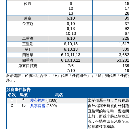
6
18
位置
10
17
13
28
6,10
99
連贏
6,10
37
位置Q
6,13
92
10,13
67
6,10
225
二重彩
6,10,13
1,517
三重彩
6,10,13
309
單T
6,10,11,13
3,682
四連環
6,10,13,11
53,281
四重彩
7/6
139
第五口孖寶
7/10
19
派彩備註：於勝出組合中，「F」代表「任何組合」；「M」則代表「任何
序」。
競賽事件報告
名次
馬號
馬名
1
6
愛心神駒
(H389)
出閘僅屬一般，早段在馬
2
10
共享富裕
(J390)
自外檔躍出時被向外斜跑
直路彎的騎法時，麥道朗
上前，而並非將坐騎移至
說，坐騎在四百米處至三
須抽取樣本檢驗。