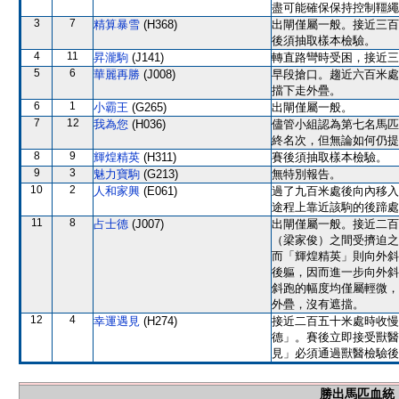
盡可能確保保持控制韁繩
3
7
精算暴雪
(H368)
出閘僅屬一般。接近三百
後須抽取樣本檢驗。
4
11
昇瀧駒
(J141)
轉直路彎時受困，接近三
5
6
華麗再勝
(J008)
早段搶口。趨近六百米處
擋下走外疊。
6
1
小霸王
(G265)
出閘僅屬一般。
7
12
我為您
(H036)
儘管小組認為第七名馬匹
終名次，但無論如何仍提
8
9
輝煌精英
(H311)
賽後須抽取樣本檢驗。
9
3
魅力寶駒
(G213)
無特別報告。
10
2
人和家興
(E061)
過了九百米處後向內移入
途程上靠近該駒的後蹄處
11
8
占士德
(J007)
出閘僅屬一般。接近二百
（梁家俊）之間受擠迫之
而「輝煌精英」則向外斜
後軀，因而進一步向外斜
斜跑的幅度均僅屬輕微，
外疊，沒有遮擋。
12
4
幸運遇見
(H274)
接近二百五十米處時收慢
德」。賽後立即接受獸醫
見」必須通過獸醫檢驗後
勝出馬匹血統