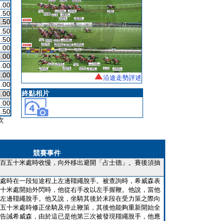
.00
.50
.50
.50
.50
.00
.00
.00
.00
沿途走勢評述
.00
終點相片
.00
.00
.50
次
競賽事件
百五十米處時收慢，向外移出避開「占士德」。賽後須抽
處時在一段短途程上左邊韁繩脫手。被查詢時，希威森表
十米處開始外閃時，他從右手改以左手握鞭。他說，當他
左邊韁繩脫手。他又說，坐騎其後於末段在受力策之際向
五十米處時修正坐騎及停止鞭策，其後他能夠重新開始全
告誡希威森，由於這已是他第三次被發現韁繩脫手，他應