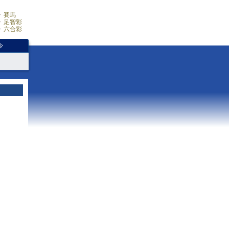
賽馬
足智彩
六合彩
少