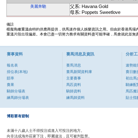
父系: Havana Gold
美麗奔馳
母系: Poppets Sweetlove
備註
模擬鳥瞰重溫由特約供應商提供，供馬迷作個人娛樂資訊之用。但由於香港馬場
重溫片段出現偏差。本會已盡一切努力務求有關資料盡可能準確，馬會就此並無責
賽事資料
賽馬消息及資訊
分析工
報名表
賽馬消息
速勢能
排位表(本地)
賽馬新聞資料庫
賽日數
賠率
主要賽事
初出馬
賽果
馬匹資料
騎練配
騎師分場表
騎師資料
馬匹搬
練馬師分場表
練馬師資料
貼士指
博彩要有節制
未滿十八歲人士不得投注或進入可投注的地方。
向非法或海外莊家下注，即屬違法，且可被判監禁。