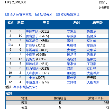
HK$ 2,840,000
時間 :
分段時間
全方位賽事重溫
餘勢分析
模擬鳥瞰重溫
名次
馬號
馬名
騎師
練馬師
1
5
美麗奔馳
(G231)
艾道拿
告東尼
2
10
傑出漢子
(G455)
希威森
呂健威
3
7
精算暴雪
(H368)
潘頓
蔡約翰
4
11
昇瀧駒
(J141)
班德禮
廖康銘
5
6
華麗再勝
(J008)
麥道朗
沈集成
6
1
小霸王
(G265)
鍾易禮
告東尼
7
12
我為您
(H036)
潘明輝
伍鵬志
8
9
輝煌精英
(H311)
梁家俊
丁冠豪
9
3
魅力寶駒
(G213)
巴度
蔡約翰
10
2
人和家興
(E061)
董明朗
大衛希斯
11
8
占士德
(J007)
周俊樂
容天鵬
12
4
幸運遇見
(H274)
艾兆禮
大衛希斯
備註:
賽事特別情況索引
派彩
彩池
勝出組合
派彩 (HK$)
5
265
獨贏
5
72
位置