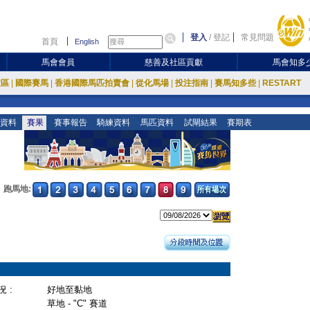
登入
/
登記
常見問題
首頁
English
馬會會員
慈善及社區貢獻
馬會知多
放區
|
國際賽馬
|
香港國際馬匹拍賣會
|
從化馬場
|
投注指南
|
賽馬知多些
|
RESTART
資料
賽果
賽事報告
騎練資料
馬匹資料
試閘結果
賽期表
跑馬地:
 :
好地至黏地
草地 - "C" 賽道