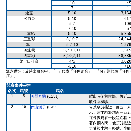
10
45
7
11
5,10
3,164
連贏
5,10
617
位置Q
5,7
106
7,10
67
5,10
5,255
二重彩
5,10,7
24,244
三重彩
5,7,10
1,378
單T
5,7,10,11
1,515
四連環
5,10,7,11
86,835
四重彩
4/5
3,028
第七口孖寶
4/10
716
派彩備註：於勝出組合中，「F」代表「任何組合」；「M」則代表「任何
序」。
競賽事件報告
名次
馬號
馬名
1
5
美麗奔馳
(G231)
躍出時俯首前跪。接近二
取樣本檢驗。
2
10
傑出漢子
(G455)
希威森於接近一百五十米
示，當坐騎於趨近一百五
這樣做時在一段短途程上
著內欄內閃，他須於接近
力催策坐騎至終點。小組