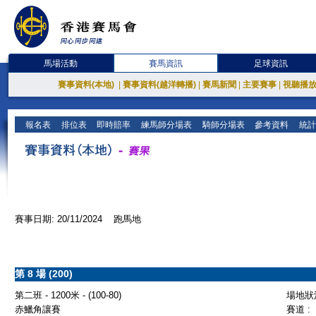
馬場活動
賽馬資訊
足球資訊
賽事資料(本地)
|
賽事資料(越洋轉播)
|
賽馬新聞
|
主要賽事
|
視聽播
報名表
排位表
即時賠率
練馬師分場表
騎師分場表
參考資料
統計
賽事日期: 20/11/2024 跑馬地
第 8 場 (200)
第二班 - 1200米 - (100-80)
場地狀況
赤鱲角讓賽
賽道 :