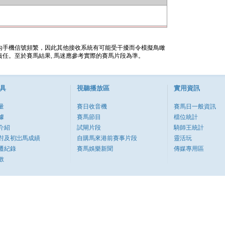
內手機信號頻繁，因此其他接收系統有可能受干擾而令模擬鳥瞰
任。至於賽馬結果, 馬迷應參考實際的賽馬片段為準。
具
視聽播放區
實用資訊
量
賽日收音機
賽馬日一般資訊
據
賽馬節目
檔位統計
介紹
試閘片段
騎師王統計
對及初岀馬成績
自購馬來港前賽事片段
靈活玩
遷紀錄
賽馬娛樂新聞
傳媒專用區
數