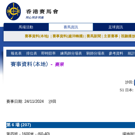
馬場活動
賽馬資訊
足球資訊
賽事資料(本地)
|
賽事資料(越洋轉播)
|
賽馬新聞
|
主要賽事
|
視聽播
報名表
排位表
即時賠率
練馬師分場表
騎師分場表
參考資料
統計
沙田:
S1 日本:
賽事日期: 24/11/2024 沙田
第 6 場 (207)
第四班 - 1600米 - (60-40)
場地狀況