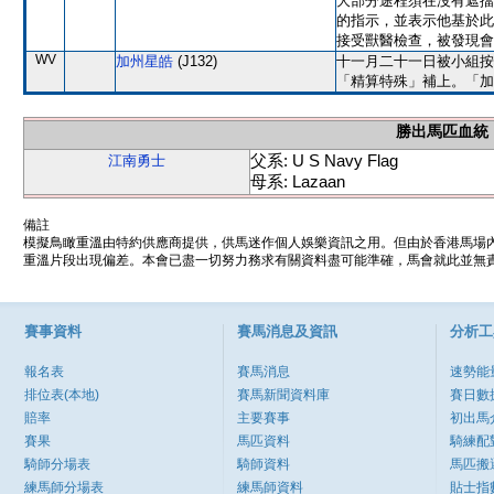
大部分途程須在沒有遮擋
的指示，並表示他基於此
接受獸醫檢查，被發現會
WV
加州星皓
(J132)
十一月二十一日被小組按
「精算特殊」補上。「加
勝出馬匹血統
父系: U S Navy Flag
江南勇士
母系: Lazaan
備註
模擬鳥瞰重溫由特約供應商提供，供馬迷作個人娛樂資訊之用。但由於香港馬場
重溫片段出現偏差。本會已盡一切努力務求有關資料盡可能準確，馬會就此並無責
賽事資料
賽馬消息及資訊
分析工
報名表
賽馬消息
速勢能
排位表(本地)
賽馬新聞資料庫
賽日數
賠率
主要賽事
初出馬
賽果
馬匹資料
騎練配
騎師分場表
騎師資料
馬匹搬
練馬師分場表
練馬師資料
貼士指