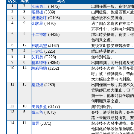
名次
馬號
馬名
1
7
江南勇士
(H472)
出閘僅屬一般。賽後須抽
2
3
昭易搵
(J339)
出閘緩慢。跑過四百米處
3
6
連連歡呼
(G195)
起步後不久受擠迫。
4
9
金駿星
(H470)
過了四百米處後在推進至
宗事件中，此駒向外斜跑
5
2
十二神將
(H435)
躍出時受擠迫。賽後，何
色稍異之處。
6
12
神駒馬靈
(J162)
賽後立即接受獸醫檢查，
7
4
一定掂
(J225)
躍出時受擠迫。
8
1
艾莉奧
(G223)
無特別報告。
9
8
精算特殊
(H354)
出閘笨拙，向外斜跑及被
10
14
駿彩飛馳
(J252)
起步後不久在「美麗多盈
呼」被「精算特殊」帶向
大力觸碰之際向內斜跑。
11
13
樂威煌
(J289)
出閘僅屬一般，其後不久
管騎師已努力阻止，但「
勢平平，他未能就坐騎的
何明顯異常之處。
12
10
美麗多盈
(G477)
無特別報告。
13
5
鐵三角
(H073)
賽後，潘明輝報告，賽事
路上未能以勁勢衝刺。賽
14
11
風雲
(J371)
起步後不久發生碰撞。賽
他因此於早段催策坐騎以