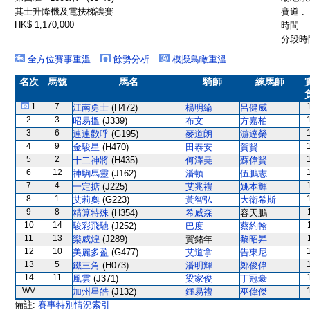
其士升降機及電扶梯讓賽
賽道 :
HK$ 1,170,000
時間 :
分段時間
全方位賽事重溫
餘勢分析
模擬鳥瞰重溫
名次
馬號
馬名
騎師
練馬師
1
7
江南勇士
(H472)
楊明綸
呂健威
2
3
昭易搵
(J339)
布文
方嘉柏
3
6
連連歡呼
(G195)
麥道朗
游達榮
4
9
金駿星
(H470)
田泰安
賀賢
5
2
十二神將
(H435)
何澤堯
蘇偉賢
6
12
神駒馬靈
(J162)
潘頓
伍鵬志
7
4
一定掂
(J225)
艾兆禮
姚本輝
8
1
艾莉奧
(G223)
黃智弘
大衛希斯
9
8
精算特殊
(H354)
希威森
容天鵬
10
14
駿彩飛馳
(J252)
巴度
蔡約翰
11
13
樂威煌
(J289)
賀銘年
黎昭昇
12
10
美麗多盈
(G477)
艾道拿
告東尼
13
5
鐵三角
(H073)
潘明輝
鄭俊偉
14
11
風雲
(J371)
梁家俊
丁冠豪
WV
加州星皓
(J132)
鍾易禮
巫偉傑
備註:
賽事特別情況索引