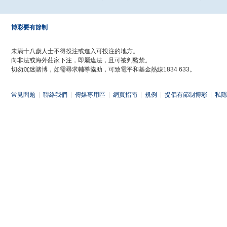
博彩要有節制
未滿十八歲人士不得投注或進入可投注的地方。
向非法或海外莊家下注，即屬違法，且可被判監禁。
切勿沉迷賭博，如需尋求輔導協助，可致電平和基金熱線1834 633。
常見問題
|
聯絡我們
|
傳媒專用區
|
網頁指南
|
規例
|
提倡有節制博彩
|
私隱