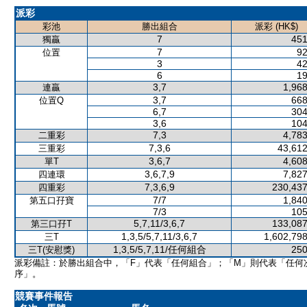
派彩
彩池
勝出組合
派彩 (HK$)
7
451
獨贏
7
92
位置
3
42
6
19
3,7
1,968
連贏
3,7
668
位置Q
6,7
304
3,6
104
7,3
4,783
二重彩
7,3,6
43,612
三重彩
3,6,7
4,608
單T
3,6,7,9
7,827
四連環
7,3,6,9
230,437
四重彩
7/7
1,840
第五口孖寶
7/3
105
5,7,11/3,6,7
133,087
第三口孖T
1,3,5/5,7,11/3,6,7
1,602,798
三T
1,3,5/5,7,11/任何組合
250
三T(安慰獎)
派彩備註：於勝出組合中，「F」代表「任何組合」；「M」則代表「任何
序」。
競賽事件報告