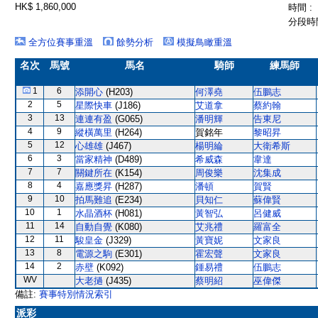
HK$ 1,860,000
時間 :
分段時間
全方位賽事重溫
餘勢分析
模擬鳥瞰重溫
名次
馬號
馬名
騎師
練馬師
1
6
添開心
(H203)
何澤堯
伍鵬志
2
5
星際快車
(J186)
艾道拿
蔡約翰
3
13
連連有盈
(G065)
潘明輝
告東尼
4
9
縱橫萬里
(H264)
賀銘年
黎昭昇
5
12
心雄雄
(J467)
楊明綸
大衛希斯
6
3
當家精神
(D489)
希威森
韋達
7
7
關鍵所在
(K154)
周俊樂
沈集成
8
4
嘉應獎昇
(H287)
潘頓
賀賢
9
10
拍馬難追
(E234)
貝知仁
蘇偉賢
10
1
水晶酒杯
(H081)
黃智弘
呂健威
11
14
自動自覺
(K080)
艾兆禮
羅富全
12
11
駿皇金
(J329)
黃寶妮
文家良
13
8
電源之駒
(E301)
霍宏聲
文家良
14
2
赤壁
(K092)
鍾易禮
伍鵬志
WV
大老撾
(J435)
蔡明紹
巫偉傑
備註:
賽事特別情況索引
派彩