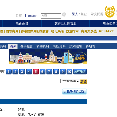
登入
/
登記
常見問題
首頁
English
馬會會員
慈善及社區貢獻
馬會知多
放區
|
國際賽馬
|
香港國際馬匹拍賣會
|
從化馬場
|
投注指南
|
賽馬知多些
|
RESTART
資料
賽果
賽事報告
騎練資料
馬匹資料
試閘結果
賽期表
沙田:
 :
好地
草地 - "C+3" 賽道