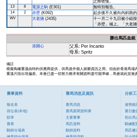
之際收慢。
13
8
電源之駒
(E301)
無特別報告。
14
2
赤壁
(K092)
起步後不久被向內斜跑的
WV
大老撾
(J435)
十一月二十九日被小組按
「赤壁」補上。「大老撾
勝出馬匹血統
父系: Per Incanto
添開心
母系: Spritz
備註
模擬鳥瞰重溫由特約供應商提供，供馬迷作個人娛樂資訊之用。但由於香港馬場
重溫片段出現偏差。本會已盡一切努力務求有關資料盡可能準確，馬會就此並無責
賽事資料
賽馬消息及資訊
分析工
報名表
賽馬消息
速勢能
排位表(本地)
賽馬新聞資料庫
賽日數
賠率
主要賽事
初出馬
賽果
馬匹資料
騎練配
騎師分場表
騎師資料
馬匹搬
練馬師分場表
練馬師資料
貼士指