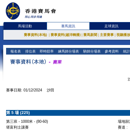
馬場活動
賽馬資訊
足球資訊
賽事資料(本地)
|
賽事資料(越洋轉播)
|
賽馬新聞
|
主要賽事
|
視聽播
報名表
排位表
即時賠率
練馬師分場表
騎師分場表
參考資料
統計
賽事日期: 01/12/2024 沙田
第 5 場 (225)
第三班 - 1000米 - (80-60)
場地狀況
堪富利士讓賽
賽道 :