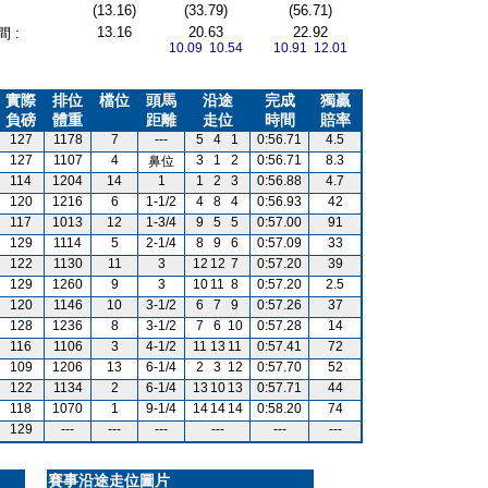
(13.16)
(33.79)
(56.71)
13.16
20.63
22.92
 :
10.09 10.54
10.91 12.01
實際
排位
檔位
頭馬
沿途
完成
獨贏
負磅
體重
距離
走位
時間
賠率
127
1178
7
---
5
4
1
0:56.71
4.5
127
1107
4
3
1
2
0:56.71
8.3
鼻位
114
1204
14
1
1
2
3
0:56.88
4.7
120
1216
6
1-1/2
4
8
4
0:56.93
42
117
1013
12
1-3/4
9
5
5
0:57.00
91
129
1114
5
2-1/4
8
9
6
0:57.09
33
122
1130
11
3
12
12
7
0:57.20
39
129
1260
9
3
10
11
8
0:57.20
2.5
120
1146
10
3-1/2
6
7
9
0:57.26
37
128
1236
8
3-1/2
7
6
10
0:57.28
14
116
1106
3
4-1/2
11
13
11
0:57.41
72
109
1206
13
6-1/4
2
3
12
0:57.70
52
122
1134
2
6-1/4
13
10
13
0:57.71
44
118
1070
1
9-1/4
14
14
14
0:58.20
74
129
---
---
---
---
---
---
賽事沿途走位圖片