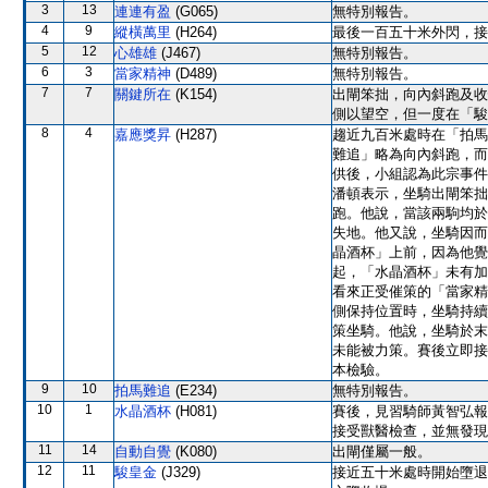
3
13
連連有盈
(G065)
無特別報告。
4
9
縱橫萬里
(H264)
最後一百五十米外閃，接
5
12
心雄雄
(J467)
無特別報告。
6
3
當家精神
(D489)
無特別報告。
7
7
關鍵所在
(K154)
出閘笨拙，向內斜跑及收
側以望空，但一度在「駿
8
4
嘉應獎昇
(H287)
趨近九百米處時在「拍馬
難追」略為向內斜跑，而
供後，小組認為此宗事件
潘頓表示，坐騎出閘笨拙
跑。他說，當該兩駒均於
失地。他又說，坐騎因而
晶酒杯」上前，因為他覺
起，「水晶酒杯」未有加
看來正受催策的「當家精
側保持位置時，坐騎持續
策坐騎。他說，坐騎於末
未能被力策。賽後立即接
本檢驗。
9
10
拍馬難追
(E234)
無特別報告。
10
1
水晶酒杯
(H081)
賽後，見習騎師黃智弘報
接受獸醫檢查，並無發現
11
14
自動自覺
(K080)
出閘僅屬一般。
12
11
駿皇金
(J329)
接近五十米處時開始墮退