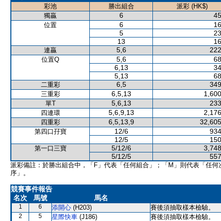
彩池
勝出組合
派彩 (HK$)
6
45
獨贏
6
16
位置
5
23
13
16
5,6
222
連贏
5,6
68
位置Q
6,13
34
5,13
68
6,5
349
二重彩
6,5,13
1,600
三重彩
5,6,13
233
單T
5,6,9,13
2,176
四連環
6,5,13,9
32,605
四重彩
12/6
934
第四口孖寶
12/5
150
5/12/6
3,748
第一口三寶
5/12/5
557
派彩備註：於勝出組合中，「F」代表「任何組合」；「M」則代表「任何
序」。
競賽事件報告
名次
馬號
馬名
1
6
添開心
(H203)
賽後須抽取樣本檢驗。
2
5
星際快車
(J186)
賽後須抽取樣本檢驗。