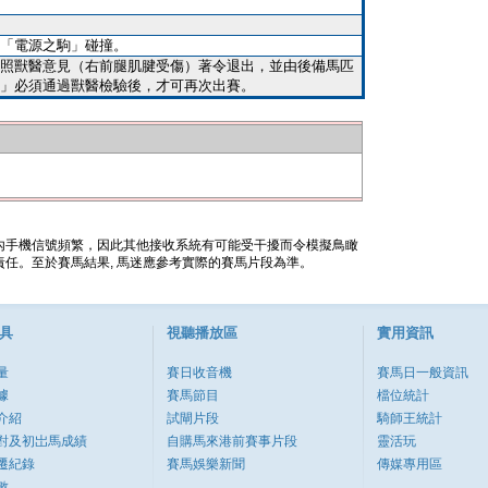
「電源之駒」碰撞。
照獸醫意見（右前腿肌腱受傷）著令退出，並由後備馬匹
」必須通過獸醫檢驗後，才可再次出賽。
內手機信號頻繁，因此其他接收系統有可能受干擾而令模擬鳥瞰
任。至於賽馬結果, 馬迷應參考實際的賽馬片段為準。
具
視聽播放區
實用資訊
量
賽日收音機
賽馬日一般資訊
據
賽馬節目
檔位統計
介紹
試閘片段
騎師王統計
對及初岀馬成績
自購馬來港前賽事片段
靈活玩
遷紀錄
賽馬娛樂新聞
傳媒專用區
數