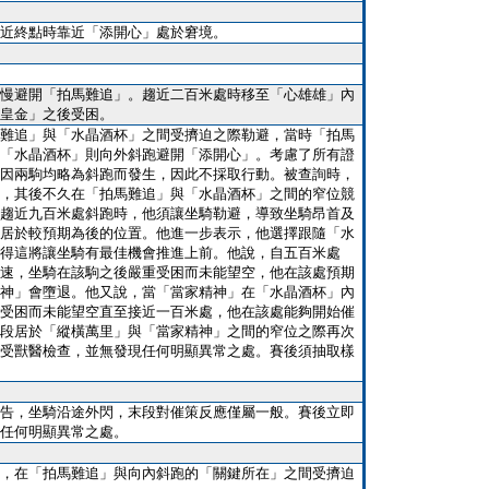
近終點時靠近「添開心」處於窘境。
慢避開「拍馬難追」。趨近二百米處時移至「心雄雄」內
皇金」之後受困。
難追」與「水晶酒杯」之間受擠迫之際勒避，當時「拍馬
「水晶酒杯」則向外斜跑避開「添開心」。考慮了所有證
因兩駒均略為斜跑而發生，因此不採取行動。被查詢時，
，其後不久在「拍馬難追」與「水晶酒杯」之間的窄位競
趨近九百米處斜跑時，他須讓坐騎勒避，導致坐騎昂首及
居於較預期為後的位置。他進一步表示，他選擇跟隨「水
得這將讓坐騎有最佳機會推進上前。他說，自五百米處
速，坐騎在該駒之後嚴重受困而未能望空，他在該處預期
神」會墮退。他又說，當「當家精神」在「水晶酒杯」內
受困而未能望空直至接近一百米處，他在該處能夠開始催
段居於「縱橫萬里」與「當家精神」之間的窄位之際再次
受獸醫檢查，並無發現任何明顯異常之處。賽後須抽取樣
告，坐騎沿途外閃，末段對催策反應僅屬一般。賽後立即
任何明顯異常之處。
，在「拍馬難追」與向內斜跑的「關鍵所在」之間受擠迫