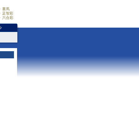
賽馬
足智彩
六合彩
少