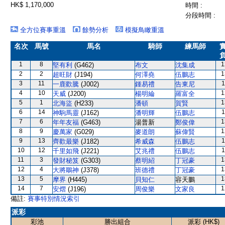
HK$ 1,170,000
時間 :
分段時間 :
全方位賽事重溫
餘勢分析
模擬鳥瞰重溫
名次
馬號
馬名
騎師
練馬師
1
8
1
堅有利
(G462)
布文
沈集成
2
2
1
超旺財
(J194)
何澤堯
伍鵬志
3
11
1
一鹿歡騰
(J002)
鍾易禮
告東尼
4
10
1
天威
(J200)
楊明綸
羅富全
5
1
1
北海盜
(H233)
潘頓
賀賢
6
14
1
神駒馬靈
(J162)
潘明輝
伍鵬志
7
6
1
年年友福
(G463)
湯普新
鄭俊偉
8
9
1
慶萬家
(G029)
麥道朗
蘇偉賢
9
13
1
齊歡最樂
(J182)
希威森
伍鵬志
10
12
1
千里如飛
(J221)
艾兆禮
伍鵬志
11
3
1
發財秘笈
(G303)
蔡明紹
丁冠豪
12
4
1
大將鵰神
(J378)
班德禮
丁冠豪
13
5
1
摩界
(H445)
貝知仁
容天鵬
14
7
1
安熠
(J196)
周俊樂
文家良
備註:
賽事特別情況索引
派彩
彩池
勝出組合
派彩 (HK$)