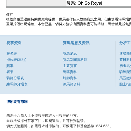
母系: Oh So Royal
備註
模擬鳥瞰重溫由特約供應商提供，供馬迷作個人娛樂資訊之用。但由於香港馬場
重溫片段出現偏差。本會已盡一切努力務求有關資料盡可能準確，馬會就此並無責
賽事資料
賽馬消息及資訊
分析工
報名表
賽馬消息
速勢能
排位表(本地)
賽馬新聞資料庫
賽日數
賠率
主要賽事
初出馬
賽果
馬匹資料
騎練配
騎師分場表
騎師資料
馬匹搬
練馬師分場表
練馬師資料
貼士指
博彩要有節制
未滿十八歲人士不得投注或進入可投注的地方。
向非法或海外莊家下注，即屬違法，且可被判監禁。
切勿沉迷賭博，如需尋求輔導協助，可致電平和基金熱線1834 633。