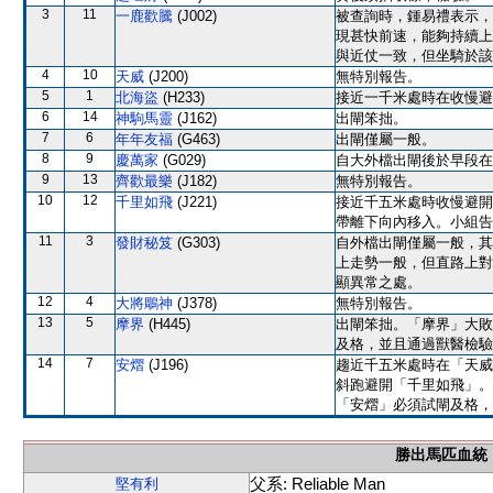
3
11
一鹿歡騰
(J002)
被查詢時，鍾易禮表示，
現甚快前速，能夠持續上
與近仗一致，但坐騎於該
4
10
天威
(J200)
無特別報告。
5
1
北海盜
(H233)
接近一千米處時在收慢避
6
14
神駒馬靈
(J162)
出閘笨拙。
7
6
年年友福
(G463)
出閘僅屬一般。
8
9
慶萬家
(G029)
自大外檔出閘後於早段在
9
13
齊歡最樂
(J182)
無特別報告。
10
12
千里如飛
(J221)
接近千五米處時收慢避開
帶離下向內移入。小組告
11
3
發財秘笈
(G303)
自外檔出閘僅屬一般，其
上走勢一般，但直路上對
顯異常之處。
12
4
大將鵰神
(J378)
無特別報告。
13
5
摩界
(H445)
出閘笨拙。「摩界」大敗
及格，並且通過獸醫檢驗
14
7
安熠
(J196)
趨近千五米處時在「天威
斜跑避開「千里如飛」。
「安熠」必須試閘及格，
勝出馬匹血統
父系: Reliable Man
堅有利