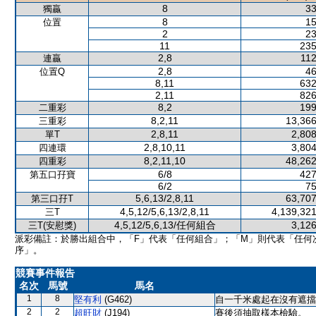
8
33
獨贏
8
15
位置
2
23
11
235
2,8
112
連贏
2,8
46
位置Q
8,11
632
2,11
826
8,2
199
二重彩
8,2,11
13,366
三重彩
2,8,11
2,808
單T
2,8,10,11
3,804
四連環
8,2,11,10
48,262
四重彩
6/8
427
第五口孖寶
6/2
75
5,6,13/2,8,11
63,707
第三口孖T
4,5,12/5,6,13/2,8,11
4,139,321
三T
4,5,12/5,6,13/任何組合
3,126
三T(安慰獎)
派彩備註：於勝出組合中，「F」代表「任何組合」；「M」則代表「任何
序」。
競賽事件報告
名次
馬號
馬名
1
8
堅有利
(G462)
自一千米處起在沒有遮擋
2
2
超旺財
(J194)
賽後須抽取樣本檢驗。