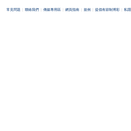
常見問題
|
聯絡我們
|
傳媒專用區
|
網頁指南
|
規例
|
提倡有節制博彩
|
私隱