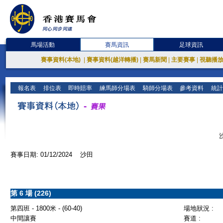
馬場活動
賽馬資訊
足球資訊
賽事資料(本地)
|
賽事資料(越洋轉播)
|
賽馬新聞
|
主要賽事
|
視聽播
報名表
排位表
即時賠率
練馬師分場表
騎師分場表
參考資料
統計
賽事日期: 01/12/2024 沙田
第 6 場 (226)
第四班 - 1800米 - (60-40)
場地狀況 :
中間讓賽
賽道 :