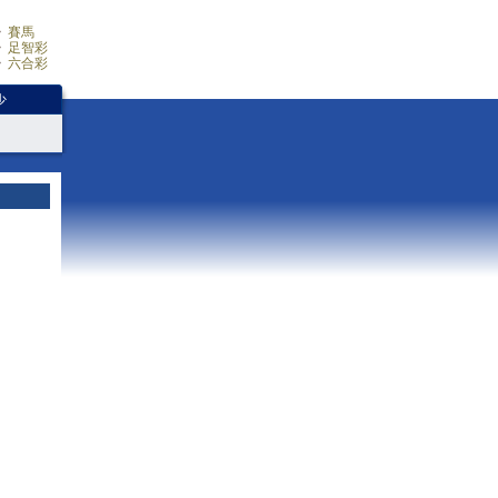
賽馬
足智彩
六合彩
少