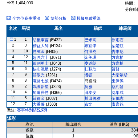
HK$ 1,404,000
時間 :
分段時間
全方位賽事重溫
餘勢分析
模擬鳥瞰重溫
名次
馬號
馬名
騎師
練馬師
1
1
胡椒軍曹
(E432)
巴米高
徐雨石
2
3
精益大師
(H134)
布宜學
葉楚航
3
10
勝萬金
(H405)
何澤堯
告東尼
4
12
超強六十
(J071)
金美琪
方嘉柏
5
11
銀刺勇士
(J043)
麥道朗
方嘉柏
6
6
快步流星
(J274)
杜苑欣
賀賢
7
9
囍眼光
(J261)
潘頓
大衛希斯
8
8
電路七號
(D474)
簡國能
巫偉傑
9
2
鴻圖新星
(J323)
莫雅
蔡約翰
10
4
知道長勝
(H366)
田泰安
沈集成
11
5
辣得金
(J087)
川田將雅
伍鵬志
12
7
大番薯
(J383)
布文
廖康銘
備註:
賽事特別情況索引
派彩
彩池
勝出組合
派彩 (HK$)
1
384
獨贏
1
96
位置