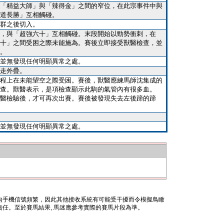
「精益大師」與「辣得金」之間的窄位，在此宗事件中與
道長勝」互相觸碰。
群之後切入。
，與「超強六十」互相觸碰。末段開始以勁勢衝刺，在
十」之間受困之際未能施為。賽後立即接受獸醫檢查，並
。
並無發現任何明顯異常之處。
走外疊。
程上在未能望空之際受困。賽後，獸醫應練馬師沈集成的
查。獸醫表示，是項檢查顯示此駒的氣管內有很多血。
醫檢驗後，才可再次出賽。賽後被發現失去左後蹄的蹄
並無發現任何明顯異常之處。
內手機信號頻繁，因此其他接收系統有可能受干擾而令模擬鳥瞰
任。至於賽馬結果, 馬迷應參考實際的賽馬片段為準。