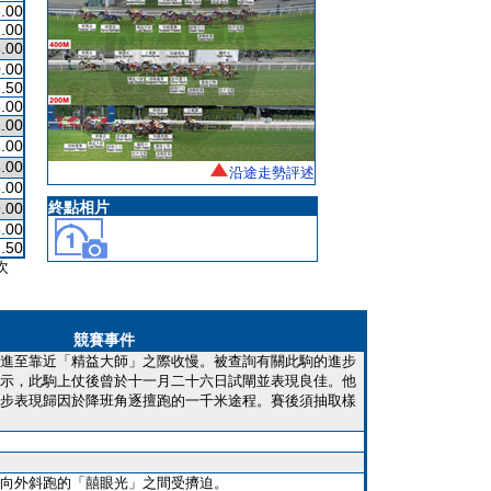
.00
.00
.00
.00
.50
.00
.00
.00
.00
沿途走勢評述
.00
終點相片
.00
.00
.50
次
競賽事件
進至靠近「精益大師」之際收慢。被查詢有關此駒的進步
示，此駒上仗後曾於十一月二十六日試閘並表現良佳。他
步表現歸因於降班角逐擅跑的一千米途程。賽後須抽取樣
向外斜跑的「囍眼光」之間受擠迫。