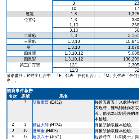
3
23
10
17
1,3
1,325
連贏
1,3
380
位置Q
1,10
266
3,10
56
1,3
3,151
二重彩
1,3,10
15,841
三重彩
1,3,10
1,878
單T
1,3,10,12
5,088
四連環
1,3,10,12
136,299
四重彩
12/1
2,305
第三口孖寶
12/3
52
派彩備註：於勝出組合中，「F」代表「任何組合」；「M」則代表「任何
序」。
競賽事件報告
名次
馬號
馬名
1
1
胡椒軍曹
(E432)
接近五百五十米處時在推
表現時，練馬師徐雨石表
說，他認為此駒是晚的進
本檢驗。
2
3
精益大師
(H134)
賽後須抽取樣本檢驗。
3
10
勝萬金
(H405)
賽後須抽取樣本檢驗。
4
12
超強六十
(J071)
起步時在「銀刺勇士」與