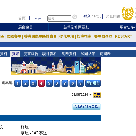
登入
/
登記
常見問題
首頁
English
馬會會員
慈善及社區貢獻
馬會知多
放區
|
國際賽馬
|
香港國際馬匹拍賣會
|
從化馬場
|
投注指南
|
賽馬知多些
|
RESTART
資料
賽果
賽事報告
騎練資料
馬匹資料
試閘結果
賽期表
跑馬地:
 :
好地
草地 - "A" 賽道