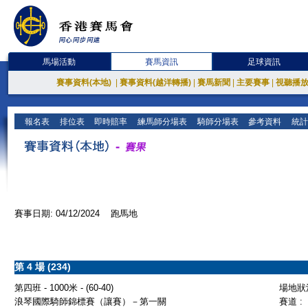
馬場活動
賽馬資訊
足球資訊
賽事資料(本地)
|
賽事資料(越洋轉播)
|
賽馬新聞
|
主要賽事
|
視聽播
報名表
排位表
即時賠率
練馬師分場表
騎師分場表
參考資料
統計
賽事日期: 04/12/2024 跑馬地
第 4 場 (234)
第四班 - 1000米 - (60-40)
場地狀況
浪琴國際騎師錦標賽（讓賽）－第一關
賽道 :