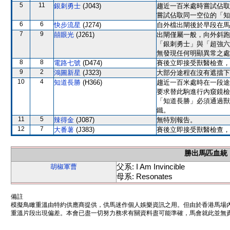
5
11
銀刺勇士
(J043)
趨近一百米處時嘗試佔取
嘗試佔取同一空位的「知
6
6
快步流星
(J274)
自外檔出閘後於早段在馬
7
9
囍眼光
(J261)
出閘僅屬一般，向外斜跑
「銀刺勇士」與「超強六
無發現任何明顯異常之處
8
8
電路七號
(D474)
賽後立即接受獸醫檢查，
9
2
鴻圖新星
(J323)
大部分途程在沒有遮擋下
10
4
知道長勝
(H366)
趨近一百米處時在一段途
要求替此駒進行內窺鏡檢
「知道長勝」必須通過獸
鐵。
11
5
辣得金
(J087)
無特別報告。
12
7
大番薯
(J383)
賽後立即接受獸醫檢查，
勝出馬匹血統
父系: I Am Invincible
胡椒軍曹
母系: Resonates
備註
模擬鳥瞰重溫由特約供應商提供，供馬迷作個人娛樂資訊之用。但由於香港馬場
重溫片段出現偏差。本會已盡一切努力務求有關資料盡可能準確，馬會就此並無責