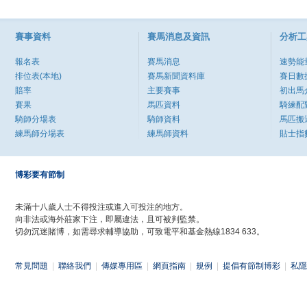
賽事資料
賽馬消息及資訊
分析工
報名表
賽馬消息
速勢能
排位表(本地)
賽馬新聞資料庫
賽日數
賠率
主要賽事
初出馬
賽果
馬匹資料
騎練配
騎師分場表
騎師資料
馬匹搬
練馬師分場表
練馬師資料
貼士指
博彩要有節制
未滿十八歲人士不得投注或進入可投注的地方。
向非法或海外莊家下注，即屬違法，且可被判監禁。
切勿沉迷賭博，如需尋求輔導協助，可致電平和基金熱線1834 633。
常見問題
|
聯絡我們
|
傳媒專用區
|
網頁指南
|
規例
|
提倡有節制博彩
|
私隱