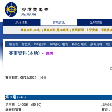
馬場活動
賽馬資訊
足球資訊
賽事資料(本地)
|
賽事資料(越洋轉播)
|
賽馬新聞
|
主要賽事
|
視聽播
報名表
排位表
即時賠率
練馬師分場表
騎師分場表
參考資料
統計
賽事日期: 08/12/2024 沙田
第 9 場 (248)
第三班 - 1400米 - (80-60)
場地狀況
滿樂時讓賽
賽道 :