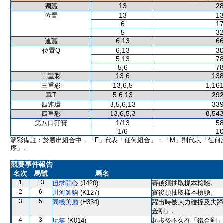
13
28
獨贏
13
13
位置
6
17
5
32
6,13
66
連贏
6,13
30
位置Q
5,13
78
5,6
78
13,6
138
二重彩
13,6,5
1,161
三重彩
5,6,13
292
單T
3,5,6,13
339
四連環
13,6,5,3
8,543
四重彩
1/13
58
第八口孖寶
1/6
10
派彩備註：於勝出組合中，「F」代表「任何組合」；「M」則代表「任何
序」。
競賽事件報告
名次
馬號
馬名
1
13
但求開心
(J420)
賽後須抽取樣本檢驗。
2
6
川河帥駒
(K127)
賽後須抽取樣本檢驗。
3
5
同樣美麗
(H334)
躍出時被大力碰撞及失蹄
金剛」。
4
3
玩笑
(K014)
起步後不久在「鐵金剛」