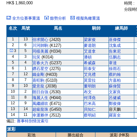
HK$ 1,860,000
時間 :
分段時間
全方位賽事重溫
餘勢分析
模擬鳥瞰重溫
名次
馬號
馬名
騎師
練馬師
1
13
但求開心
(J420)
梁家俊
巫偉傑
2
6
川河帥駒
(K127)
麥道朗
沈集成
3
5
同樣美麗
(H334)
艾道拿
告東尼
4
3
玩笑
(K014)
潘頓
伍鵬志
5
4
宜春火力
(G237)
希威森
韋達
6
1
鑽石星空
(J275)
田泰安
徐雨石
7
12
鐵金剛
(H433)
艾兆禮
蔡約翰
8
7
喜旺駒
(G110)
莫雷拉
方嘉柏
9
10
愛意龍
(J038)
董明朗
蘇偉賢
10
2
朗日自強
(J530)
布文
文家良
11
8
瑰麗人生
(H044)
何澤堯
呂健威
12
9
風繼續吹
(E471)
巴米高
鄭俊偉
13
14
超級龍珠
(G450)
貝知仁
容天鵬
14
11
幸運夥伴
(J512)
蔡明紹
羅富全
備註:
賽事特別情況索引
派彩
彩池
勝出組合
派彩 (HK$)