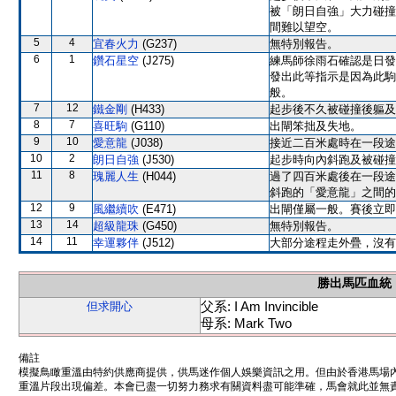
被「朗日自強」大力碰撞
間難以望空。
5
4
宜春火力
(G237)
無特別報告。
6
1
鑽石星空
(J275)
練馬師徐雨石確認是日發
發出此等指示是因為此駒
般。
7
12
鐵金剛
(H433)
起步後不久被碰撞後軀及
8
7
喜旺駒
(G110)
出閘笨拙及失地。
9
10
愛意龍
(J038)
接近二百米處時在一段途
10
2
朗日自強
(J530)
起步時向內斜跑及被碰撞
11
8
瑰麗人生
(H044)
過了四百米處後在一段途
斜跑的「愛意龍」之間的
12
9
風繼續吹
(E471)
出閘僅屬一般。賽後立即
13
14
超級龍珠
(G450)
無特別報告。
14
11
幸運夥伴
(J512)
大部分途程走外疊，沒有
勝出馬匹血統
父系: I Am Invincible
但求開心
母系: Mark Two
備註
模擬鳥瞰重溫由特約供應商提供，供馬迷作個人娛樂資訊之用。但由於香港馬場
重溫片段出現偏差。本會已盡一切努力務求有關資料盡可能準確，馬會就此並無責