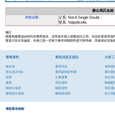
勝出馬匹血統
父系: Not A Single Doubt
神煞金剛
母系: Valpolicella
備註
模擬鳥瞰重溫由特約供應商提供，供馬迷作個人娛樂資訊之用。但由於香港馬場
重溫片段出現偏差。本會已盡一切努力務求有關資料盡可能準確，馬會就此並無責
賽事資料
賽馬消息及資訊
分析工
報名表
賽馬消息
速勢能
排位表(本地)
賽馬新聞資料庫
賽日數
賠率
主要賽事
初出馬
賽果
馬匹資料
騎練配
騎師分場表
騎師資料
馬匹搬
練馬師分場表
練馬師資料
貼士指
博彩要有節制