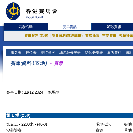
馬場活動
賽馬資訊
足球資訊
賽事資料(本地)
|
賽事資料(越洋轉播)
|
賽馬新聞
|
主要賽事
|
視聽播
報名表
排位表
即時賠率
練馬師分場表
騎師分場表
參考資料
統計
賽事日期: 11/12/2024 跑馬地
第 1 場 (250)
第五班 - 2200米 - (40-0)
場地狀況 :
好地
沙燕讓賽
賽道 :
草地 