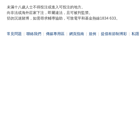
未滿十八歲人士不得投注或進入可投注的地方。
向非法或海外莊家下注，即屬違法，且可被判監禁。
切勿沉迷賭博，如需尋求輔導協助，可致電平和基金熱線1834 633。
常見問題
|
聯絡我們
|
傳媒專用區
|
網頁指南
|
規例
|
提倡有節制博彩
|
私隱