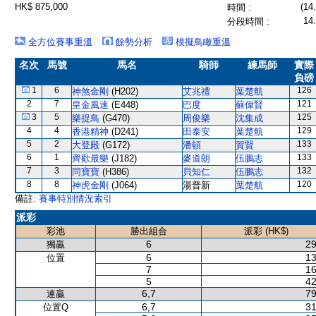
HK$ 875,000
(14
時間 :
14
分段時間 :
全方位賽事重溫
餘勢分析
模擬鳥瞰重溫
名次
馬號
馬名
騎師
練馬師
實際
負磅
1
6
126
神煞金剛
(H202)
艾兆禮
葉楚航
2
7
121
皇金風速
(E448)
巴度
蘇偉賢
3
5
125
樂捉鳥
(G470)
周俊樂
沈集成
4
4
129
香港精神
(D241)
田泰安
葉楚航
5
2
133
大登殿
(G172)
潘頓
賀賢
6
1
133
齊歡最樂
(J182)
麥道朗
伍鵬志
7
3
132
同寶寶
(H386)
貝知仁
伍鵬志
8
8
120
神虎金剛
(J064)
湯普新
葉楚航
備註:
賽事特別情況索引
派彩
彩池
勝出組合
派彩 (HK$)
6
29
獨贏
6
13
位置
7
16
5
42
6,7
79
連贏
6,7
31
位置Q