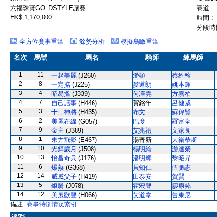
六福珠寶GOLDSTYLE讓賽
賽道 :
HK$ 1,170,000
時間 :
分段時間
全方位賽事重溫
餘勢分析
模擬鳥瞰重溫
名次
馬號
馬名
騎師
練馬師
1
11
一起美麗
(J260)
潘頓
蔡約翰
2
8
一定掂
(J225)
麥道朗
姚本輝
3
4
昭易搵
(J339)
何澤堯
方嘉柏
4
7
自己話事
(H446)
賀銘年
呂健威
5
3
十二神將
(H435)
布文
蘇偉賢
6
2
美麗在線
(G057)
巴度
羅富全
7
9
金主
(J389)
艾兆禮
文家良
8
1
東方飛影
(E467)
湯普新
大衛希斯
9
10
光輝歲月
(J508)
楊明綸
游達榮
10
13
怡昌奇兵
(J176)
潘明輝
黎昭昇
11
6
爆熱
(G368)
貝知仁
伍鵬志
12
14
威威父子
(H419)
田泰安
賀賢
13
5
銀騰
(J078)
霍宏聲
廖康銘
14
12
美麗歡聲
(H066)
艾道拿
告東尼
備註:
賽事特別情況索引