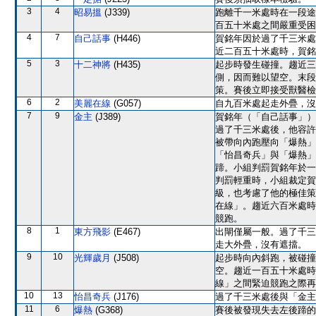
3
4
昭易搵
(J339)
跑離千一米處時在一段途
百五十米處之間嚴重受困
4
7
自己話事
(H446)
賀銘年因於過了千三米處
近二百五十米處時，賀銘
5
3
十二神將
(H435)
起步時發生碰撞。趨近三
側，因而難以望空。末段
策。賽後立即接受獸醫檢
6
2
美麗在線
(G057)
自九百米處起走外疊，沒
7
9
金主
(J389)
賀銘年（「自己話事」）
過了千三米處後，他容許
被帶向內跑壓向「爆熱」
「怡昌奇兵」與「爆熱」
蹄。小組判罰賀銘年於一
判罰輕重時，小組裁定賀
級，也考慮了他的極佳策
在線」。趨近六百米處時
競跑。
8
1
東方飛影
(E467)
出閘僅屬一般。過了千三
走大外疊，沒有遮擋。
9
10
光輝歲月
(J508)
起步時向內斜跑，被碰撞
空。趨近一百五十米處時
線」之間緊迫競跑之際再
10
13
怡昌奇兵
(J176)
過了千三米處後與「金主
11
6
爆熱
(G368)
賽後被發現失去左後蹄的