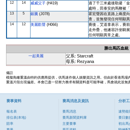
12
14
威威父子
(H419)
過了千三米處後勒避「金
處時，田泰安的馬鞭被「
13
5
銀騰
(J078)
霍宏聲因在直路上兩度向
查，並無發現任何明顯異
14
12
美麗歡聲
(H066)
賽後，艾道拿表示，賽前
走外疊，他遂容許坐騎展
任何明顯異常之處。
勝出馬匹血統
父系: Starcraft
一起美麗
母系: Rezyana
備註
模擬鳥瞰重溫由特約供應商提供，供馬迷作個人娛樂資訊之用。但由於香港馬場
重溫片段出現偏差。本會已盡一切努力務求有關資料盡可能準確，馬會就此並無責
賽事資料
賽馬消息及資訊
分析工
報名表
賽馬消息
速勢能
排位表(本地)
賽馬新聞資料庫
賽日數
賠率
主要賽事
初出馬
賽果
馬匹資料
騎練配