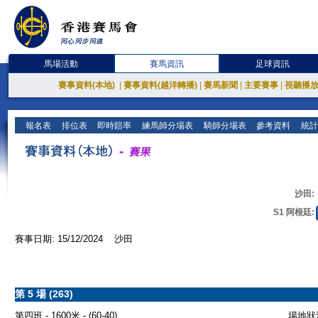
馬場活動
賽馬資訊
足球資訊
賽事資料(本地)
|
賽事資料(越洋轉播)
|
賽馬新聞
|
主要賽事
|
視聽播
報名表
排位表
即時賠率
練馬師分場表
騎師分場表
參考資料
統計
沙田:
S1 阿根廷:
賽事日期: 15/12/2024 沙田
第 5 場 (263)
第四班 - 1600米 - (60-40)
場地狀況