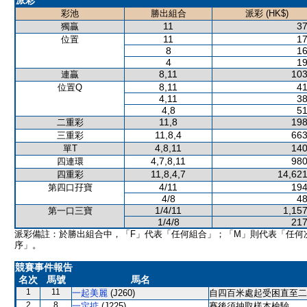
派彩
彩池
勝出組合
派彩 (HK$)
11
37
獨贏
11
17
位置
8
16
4
19
8,11
103
連贏
8,11
41
位置Q
4,11
38
4,8
51
11,8
198
二重彩
11,8,4
663
三重彩
4,8,11
140
單T
4,7,8,11
980
四連環
11,8,4,7
14,621
四重彩
4/11
194
第四口孖寶
4/8
48
1/4/11
1,157
第一口三寶
1/4/8
217
派彩備註：於勝出組合中，「F」代表「任何組合」；「M」則代表「任何
序」。
競賽事件報告
名次
馬號
馬名
1
11
一起美麗
(J260)
自四百米處起受困直至二
2
8
一定掂
(J225)
賽後須抽取樣本檢驗。