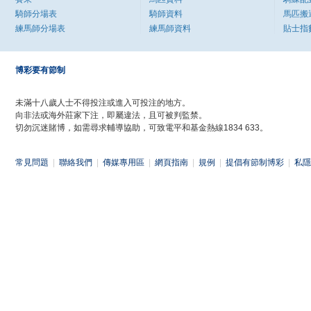
騎師分場表
騎師資料
馬匹搬
練馬師分場表
練馬師資料
貼士指
博彩要有節制
未滿十八歲人士不得投注或進入可投注的地方。
向非法或海外莊家下注，即屬違法，且可被判監禁。
切勿沉迷賭博，如需尋求輔導協助，可致電平和基金熱線1834 633。
常見問題
|
聯絡我們
|
傳媒專用區
|
網頁指南
|
規例
|
提倡有節制博彩
|
私隱