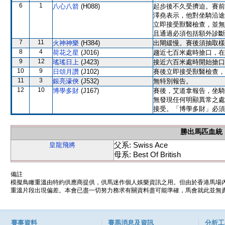
6
1
八心八箭
(H088)
起步後不久受擠迫。賽前
澤堯表示，他對坐騎沿途
立即接受獸醫檢查，並無
且通過必須包括額外診斷
7
11
火神神樂
(H384)
出閘緩慢。賽後須抽取樣
8
4
荷花之星
(J016)
趨近七百米處時搶口，在
9
12
瑤瑤日上
(J423)
接近六百米處時開始搶口
10
9
日頌月讚
(J102)
賽後立即接受獸醫檢查，
11
3
銀亮濠俠
(J532)
無特別報告。
12
10
博學多財
(J167)
賽後，艾道拿報告，坐騎
無發現任何明顯異常之處
接受。「博學多財」必須
勝出馬匹血統
父系: Swiss Ace
皇龍飛將
母系: Best Of British
備註
模擬鳥瞰重溫由特約供應商提供，供馬迷作個人娛樂資訊之用。但由於香港馬場
重溫片段出現偏差。本會已盡一切努力務求有關資料盡可能準確，馬會就此並無責
賽事資料
賽馬消息及資訊
分析工