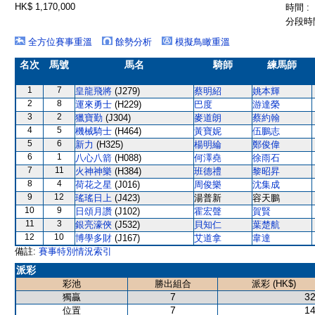
HK$ 1,170,000
時間 :
分段時間
全方位賽事重溫
餘勢分析
模擬鳥瞰重溫
名次
馬號
馬名
騎師
練馬師
1
7
皇龍飛將
(J279)
蔡明紹
姚本輝
2
8
運來勇士
(H229)
巴度
游達榮
3
2
獵寶勤
(J304)
麥道朗
蔡約翰
4
5
機械騎士
(H464)
黃寶妮
伍鵬志
5
6
新力
(H325)
楊明綸
鄭俊偉
6
1
八心八箭
(H088)
何澤堯
徐雨石
7
11
火神神樂
(H384)
班德禮
黎昭昇
8
4
荷花之星
(J016)
周俊樂
沈集成
9
12
瑤瑤日上
(J423)
湯普新
容天鵬
10
9
日頌月讚
(J102)
霍宏聲
賀賢
11
3
銀亮濠俠
(J532)
貝知仁
葉楚航
12
10
博學多財
(J167)
艾道拿
韋達
備註:
賽事特別情況索引
派彩
彩池
勝出組合
派彩 (HK$)
7
32
獨贏
7
14
位置