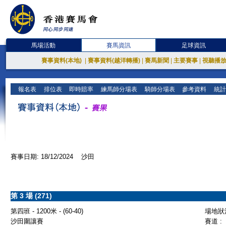
馬場活動
賽馬資訊
足球資訊
賽事資料(本地)
|
賽事資料(越洋轉播)
|
賽馬新聞
|
主要賽事
|
視聽播
報名表
排位表
即時賠率
練馬師分場表
騎師分場表
參考資料
統計
賽事日期: 18/12/2024 沙田
第 3 場 (271)
第四班 - 1200米 - (60-40)
場地狀況
沙田圍讓賽
賽道 :