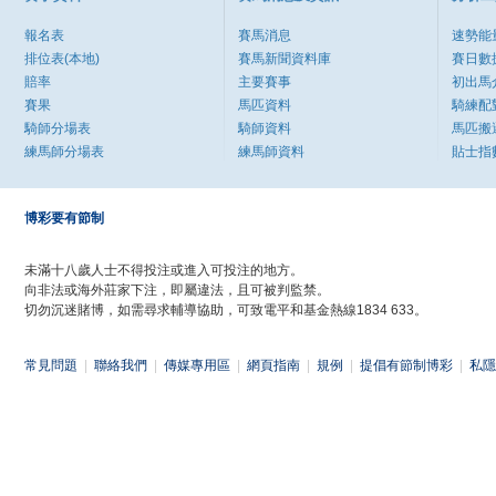
報名表
賽馬消息
速勢能
排位表(本地)
賽馬新聞資料庫
賽日數
賠率
主要賽事
初出馬
賽果
馬匹資料
騎練配
騎師分場表
騎師資料
馬匹搬
練馬師分場表
練馬師資料
貼士指
博彩要有節制
未滿十八歲人士不得投注或進入可投注的地方。
向非法或海外莊家下注，即屬違法，且可被判監禁。
切勿沉迷賭博，如需尋求輔導協助，可致電平和基金熱線1834 633。
常見問題
|
聯絡我們
|
傳媒專用區
|
網頁指南
|
規例
|
提倡有節制博彩
|
私隱