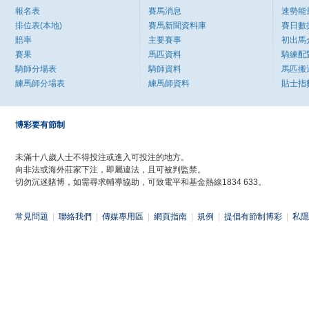
報名表
賽馬消息
速勢能
排位表(本地)
賽馬新聞資料庫
賽日數
賠率
主要賽事
初出馬
賽果
馬匹資料
騎練配
騎師分場表
騎師資料
馬匹搬
練馬師分場表
練馬師資料
貼士指
博彩要有節制
未滿十八歲人士不得投注或進入可投注的地方。
向非法或海外莊家下注，即屬違法，且可被判監禁。
切勿沉迷賭博，如需尋求輔導協助，可致電平和基金熱線1834 633。
常見問題
|
聯絡我們
|
傳媒專用區
|
網頁指南
|
規例
|
提倡有節制博彩
|
私隱