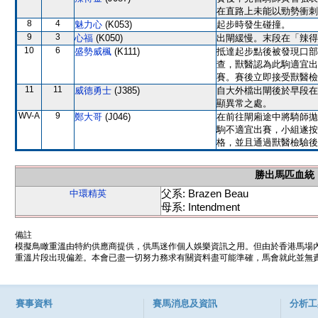
在直路上未能以勁勢衝刺
8
4
魅力心
(K053)
起步時發生碰撞。
9
3
心福
(K050)
出閘緩慢。末段在「辣得
10
6
盛勢威楓
(K111)
抵達起步點後被發現口部
查，獸醫認為此駒適宜出
賽。賽後立即接受獸醫檢
11
11
威德勇士
(J385)
自大外檔出閘後於早段在
顯異常之處。
WV-A
9
鄭大哥
(J046)
在前往閘廂途中將騎師拋
駒不適宜出賽，小組遂按
格，並且通過獸醫檢驗後
勝出馬匹血統
父系: Brazen Beau
中環精英
母系: Intendment
備註
模擬鳥瞰重溫由特約供應商提供，供馬迷作個人娛樂資訊之用。但由於香港馬場
重溫片段出現偏差。本會已盡一切努力務求有關資料盡可能準確，馬會就此並無責
賽事資料
賽馬消息及資訊
分析工