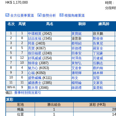
HK$ 1,170,000
時間 :
分段時間
全方位賽事重溫
餘勢分析
模擬鳥瞰重溫
名次
馬號
馬名
騎師
練馬師
1
1
中環精英
(J042)
黃寶妮
容天鵬
2
8
喆喆友福
(J345)
湯普新
鄭俊偉
3
2
同喜
(J403)
蔡明紹
告東尼
4
5
亮寶
(K067)
班德禮
羅富全
5
7
假日福星
(J240)
田泰安
丁冠豪
6
12
好瑪威威
(J254)
何澤堯
呂健威
7
10
辣得金
(J087)
黃智弘
伍鵬志
8
4
魅力心
(K053)
艾道拿
蔡約翰
9
3
心福
(K050)
潘明輝
姚本輝
10
6
盛勢威楓
(K111)
布文
賀賢
11
11
威德勇士
(J385)
楊明綸
文家良
WV-A
9
鄭大哥
(J046)
鍾易禮
葉楚航
備註:
賽事特別情況索引
派彩
彩池
勝出組合
派彩 (HK$)
1
28
獨贏
1
14
位置