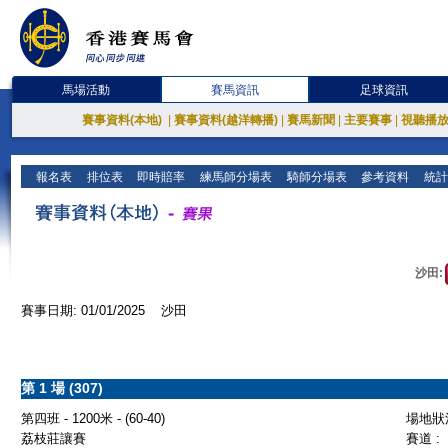
馬場活動
賽馬資訊
足球資訊
賽事資料(本地)
|
賽事資料(越洋轉播)
|
賽馬新聞
|
主要賽事
|
視聽播
報名表
排位表
即時賠率
練馬師分場表
騎師分場表
參考資料
統計
沙田:
賽事日期: 01/01/2025 沙田
第 1 場 (307)
第四班 - 1200米 - (60-40)
場地狀況
荔枝莊讓賽
賽道 :