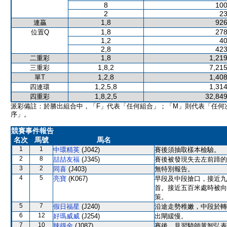
8
100
2
23
1,8
926
連贏
1,8
278
位置Q
1,2
40
2,8
423
1,8
1,219
二重彩
1,8,2
7,215
三重彩
1,2,8
1,408
單T
1,2,5,8
1,314
四連環
1,8,2,5
32,849
四重彩
派彩備註：於勝出組合中，「F」代表「任何組合」；「M」則代表「任何
序」。
競賽事件報告
名次
馬號
馬名
1
1
中環精英
(J042)
賽後須抽取樣本檢驗。
2
8
喆喆友福
(J345)
賽後被發現失去左前蹄的
3
2
同喜
(J403)
無特別報告。
4
5
亮寶
(K067)
早段及中段搶口，接近九
首。接近五百米處時被向
策。
5
7
假日福星
(J240)
沿途走勢稚嫩，中段於轉
6
12
好瑪威威
(J254)
出閘緩慢。
7
10
辣得金
(J087)
賽後，見習騎師黃智弘表