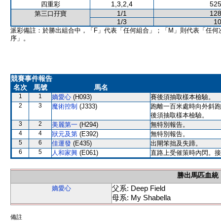
1,3,2,4
525
四重彩
1/1
128
第三口孖寶
1/3
10
派彩備註：於勝出組合中，「F」代表「任何組合」；「M」則代表「任何
序」。
競賽事件報告
名次
馬號
馬名
1
1
嫡愛心
(H093)
賽後須抽取樣本檢驗。
2
3
魔術控制
(J333)
跑離一百米處時向外斜跑
後須抽取樣本檢驗。
3
2
美麗第一
(H294)
無特別報告。
4
4
狀元及第
(E392)
無特別報告。
5
6
佳運發
(E435)
出閘笨拙及失蹄。
6
5
人和家興
(E061)
直路上受催策時內閃。接
勝出馬匹血統
父系: Deep Field
嫡愛心
母系: My Shabella
備註