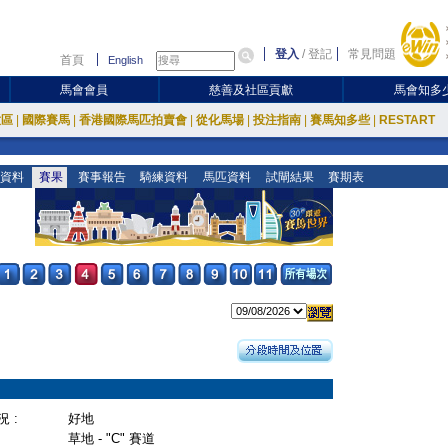
登入
/
登記
常見問題
首頁
English
馬會會員
慈善及社區貢獻
馬會知多
放區
|
國際賽馬
|
香港國際馬匹拍賣會
|
從化馬場
|
投注指南
|
賽馬知多些
|
RESTART
資料
賽果
賽事報告
騎練資料
馬匹資料
試閘結果
賽期表
 :
好地
草地 - "C" 賽道