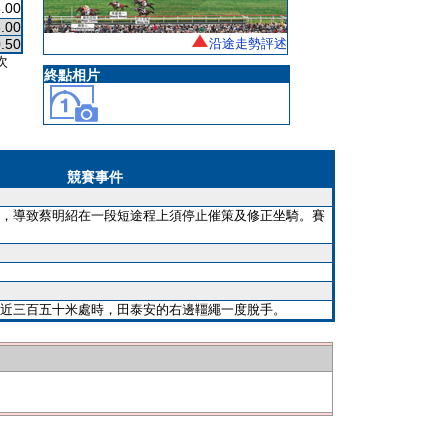
.00
.00
.50
沿途走勢評述
次
終點相片
競賽事件
，導致蔡明紹在一段短途程上須停止催策及修正坐騎。賽
近三百五十米處時，田泰安的右邊韁繩一度脫手。