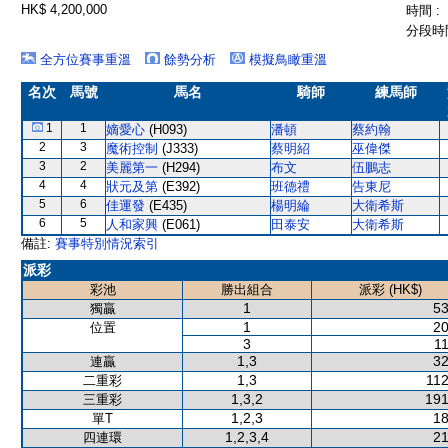
HK$ 4,200,000
時間 :
分段時間
全方位賽事重溫
餘勢分析
模擬鳥瞰重溫
名次
馬號
馬名
騎師
練馬師
1
1
嫡愛心
(H093)
潘頓
蔡約翰
2
3
魔術控制
(J333)
蔡明紹
巫偉傑
3
2
美麗第一
(H294)
布文
伍鵬志
4
4
狀元及第
(E392)
班德禮
告東尼
5
6
佳運發
(E435)
楊明綸
大衛希斯
6
5
人和家興
(E061)
田泰安
大衛希斯
備註:
賽事特別情況索引
派彩
彩池
勝出組合
派彩 (HK$)
1
53
獨贏
1
20
位置
3
11
1,3
32
連贏
1,3
112
二重彩
1,3,2
191
三重彩
1,2,3
18
單T
1,2,3,4
21
四連環