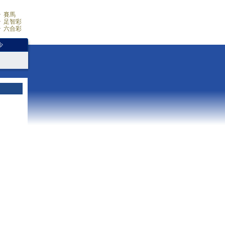
賽馬
足智彩
六合彩
少