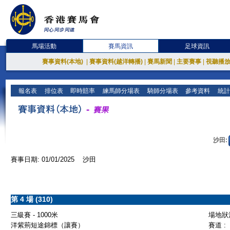
馬場活動
賽馬資訊
足球資訊
賽事資料(本地)
|
賽事資料(越洋轉播)
|
賽馬新聞
|
主要賽事
|
視聽播
報名表
排位表
即時賠率
練馬師分場表
騎師分場表
參考資料
統計
沙田:
賽事日期: 01/01/2025 沙田
第 4 場 (310)
三級賽 - 1000米
場地狀況
洋紫荊短途錦標（讓賽）
賽道 :