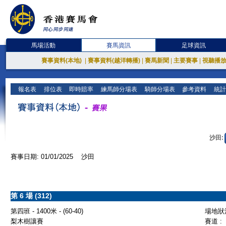
馬場活動
賽馬資訊
足球資訊
賽事資料(本地)
|
賽事資料(越洋轉播)
|
賽馬新聞
|
主要賽事
|
視聽播
報名表
排位表
即時賠率
練馬師分場表
騎師分場表
參考資料
統計
沙田:
賽事日期: 01/01/2025 沙田
第 6 場 (312)
第四班 - 1400米 - (60-40)
場地狀況
梨木樹讓賽
賽道 :