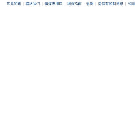
常見問題
|
聯絡我們
|
傳媒專用區
|
網頁指南
|
規例
|
提倡有節制博彩
|
私隱