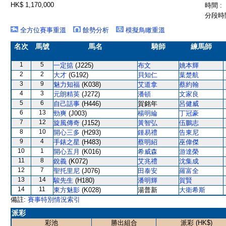
HK$ 1,170,000
時間 :
分段時間
全方位賽事重溫
餘勢分析
模擬鳥瞰重溫
名次
馬號
馬名
騎師
練馬師
1
5
一定掂
(J225)
布文
姚本輝
2
2
大才
(G192)
貝知仁
葉楚航
3
9
魅力知福
(K038)
艾道拿
蔡約翰
4
3
元朗精英
(J272)
潘頓
文家良
5
6
自己話事
(H446)
賀銘年
呂健威
6
13
勁爽
(J003)
楊明綸
丁冠豪
7
12
旋風傳奇
(J152)
黃智弘
伍鵬志
8
10
開心三多
(H293)
鍾易禮
告東尼
9
4
手錶之星
(H483)
蔡明紹
巫偉傑
10
1
開心五月
(K016)
希威森
游達榮
11
8
銳義
(K072)
艾兆禮
沈集成
12
7
聖托里尼
(J076)
田泰安
羅富全
13
14
駿先生
(H180)
潘明輝
賀賢
14
11
東方魅影
(K028)
湯普新
大衛希斯
備註:
賽事特別情況索引
派彩
彩池
勝出組合
派彩 (HK$)