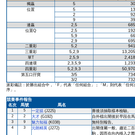
5
30
獨贏
5
13
位置
2
92
9
39
2,5
685
連贏
2,5
192
位置Q
5,9
66
2,9
695
5,2
941
二重彩
5,2,9
13,205
三重彩
2,5,9
2,418
單T
2,3,5,9
1,233
四連環
5,2,9,3
50,970
四重彩
3/5
734
第五口孖寶
3/2
732
派彩備註：於勝出組合中，「F」代表「任何組合」；「M」則代表「任何
序」。
競賽事件報告
名次
馬號
馬名
1
5
一定掂
(J225)
賽後須抽取樣本檢驗。
2
2
大才
(G192)
自外檔出閘後於早段在馬
3
9
魅力知福
(K038)
無特別報告。
4
3
元朗精英
(J272)
出閘僅屬一般。趨近二百
駒，因而在向內移入之際