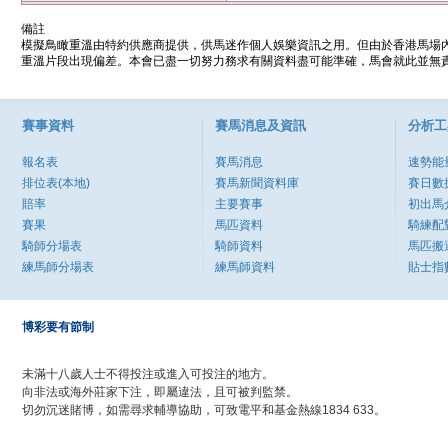
備註
模擬鳥瞰重溫由特約供應商提供，供馬迷作個人娛樂資訊之用。但由於香港馬場
重溫片段出現偏差。本會已盡一切努力務求有關資料盡可能準確，馬會就此並無責
賽事資料
賽馬消息及資訊
分析工
報名表
賽馬消息
速勢能
排位表(本地)
賽馬新聞資料庫
賽日數
賠率
主要賽事
初出馬
賽果
馬匹資料
騎練配
騎師分場表
騎師資料
馬匹搬
練馬師分場表
練馬師資料
貼士指
博彩要有節制
未滿十八歲人士不得投注或進入可投注的地方。
向非法或海外莊家下注，即屬違法，且可被判監禁。
切勿沉迷賭博，如需尋求輔導協助，可致電平和基金熱線1834 633。