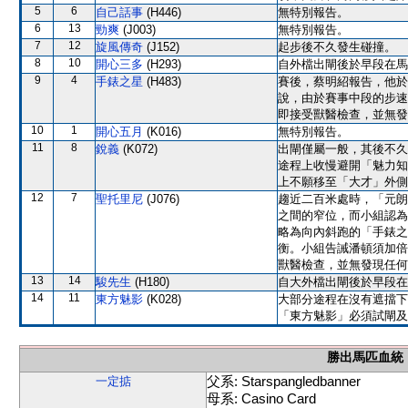
5
6
自己話事
(H446)
無特別報告。
6
13
勁爽
(J003)
無特別報告。
7
12
旋風傳奇
(J152)
起步後不久發生碰撞。
8
10
開心三多
(H293)
自外檔出閘後於早段在馬
9
4
手錶之星
(H483)
賽後，蔡明紹報告，他於
說，由於賽事中段的步速
即接受獸醫檢查，並無發
10
1
開心五月
(K016)
無特別報告。
11
8
銳義
(K072)
出閘僅屬一般，其後不久
途程上收慢避開「魅力知
上不願移至「大才」外側
12
7
聖托里尼
(J076)
趨近二百米處時，「元朗
之間的窄位，而小組認為
略為向內斜跑的「手錶之
衡。小組告誡潘頓須加倍
獸醫檢查，並無發現任何
13
14
駿先生
(H180)
自大外檔出閘後於早段在
14
11
東方魅影
(K028)
大部分途程在沒有遮擋下
「東方魅影」必須試閘及
勝出馬匹血統
父系: Starspangledbanner
一定掂
母系: Casino Card