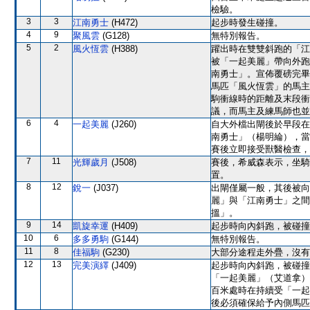
檢驗。
3
3
江南勇士
(H472)
起步時發生碰撞。
4
9
聚風雲
(G128)
無特別報告。
5
2
風火恆雲
(H388)
躍出時在雙雙斜跑的「江
被「一起美麗」帶向外跑
南勇士」。宣佈覆磅完畢
馬匹「風火恆雲」的馬主
駒衝線時的距離及末段衝
議，而馬主及練馬師也並
6
4
一起美麗
(J260)
自大外檔出閘後於早段在
南勇士」（楊明綸），當
賽後立即接受獸醫檢查，
7
11
光輝歲月
(J508)
賽後，希威森表示，坐騎
置。
8
12
銳一
(J037)
出閘僅屬一般，其後被向
麗」與「江南勇士」之間
搵」。
9
14
凱旋幸運
(H409)
起步時向內斜跑，被碰撞
10
6
多多勇駒
(G144)
無特別報告。
11
8
佳福駒
(G230)
大部分途程走外疊，沒有
12
13
完美演繹
(J409)
起步時向內斜跑，被碰撞
「一起美麗」（艾道拿）
百米處時在持續受「一起
後必須確保給予內側馬匹