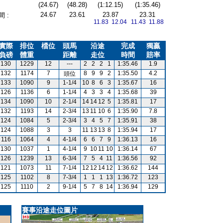
(24.67)
(48.28)
(1:12.15)
(1:35.46)
24.67
23.61
23.87
23.31
 :
11.83 12.04
11.43 11.88
實際
排位
檔位
頭馬
沿途
完成
獨贏
負磅
體重
距離
走位
時間
賠率
130
1229
12
---
2
2
2
1
1:35.46
1.9
132
1174
7
8
9
9
2
1:35.50
4.2
頭位
133
1090
9
1-1/4
10
8
6
3
1:35.67
16
126
1136
6
1-1/4
4
3
3
4
1:35.68
39
134
1090
10
2-1/4
14
14
12
5
1:35.81
17
132
1193
14
2-3/4
13
11
10
6
1:35.90
7.8
124
1084
5
2-3/4
3
4
5
7
1:35.91
38
124
1088
3
3
11
13
13
8
1:35.94
17
116
1064
4
4-1/4
6
6
7
9
1:36.13
16
130
1037
1
4-1/4
9
10
11
10
1:36.14
67
126
1239
13
6-3/4
7
5
4
11
1:36.56
92
121
1073
11
7-1/4
12
12
14
12
1:36.62
144
125
1102
8
7-3/4
1
1
1
13
1:36.72
123
125
1110
2
9-1/4
5
7
8
14
1:36.94
129
賽事沿途走位圖片