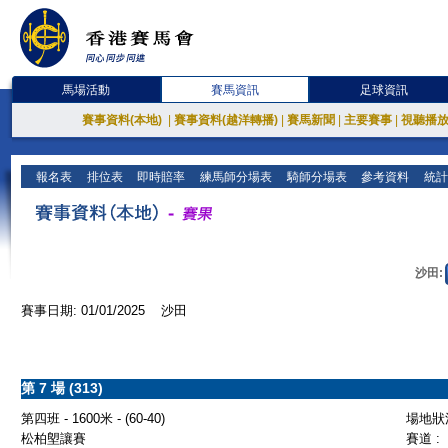
馬場活動
賽馬資訊
足球資訊
賽事資料(本地)
|
賽事資料(越洋轉播)
|
賽馬新聞
|
主要賽事
|
視聽播
報名表
排位表
即時賠率
練馬師分場表
騎師分場表
參考資料
統計
沙田:
賽事日期: 01/01/2025 沙田
第 7 場 (313)
第四班 - 1600米 - (60-40)
場地狀況
松柏塱讓賽
賽道 :