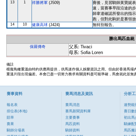
13
1
祥勝將軍
(J509)
賽後，見習騎師黃寶妮表
速，當賽事早段沿途的步
師韋達確認所發出的指示
跑，但對此駒於是賽領放
14
10
健康高球
(J424)
無特別報告。
勝出馬匹血統
父系: Tivaci
保羅傳奇
母系: Sofia Loren
備註
模擬鳥瞰重溫由特約供應商提供，供馬迷作個人娛樂資訊之用。但由於香港馬場
重溫片段出現偏差。本會已盡一切努力務求有關資料盡可能準確，馬會就此並無責
賽事資料
賽馬消息及資訊
分析工
報名表
賽馬消息
速勢能
排位表(本地)
賽馬新聞資料庫
賽日數
賠率
主要賽事
初出馬
賽果
馬匹資料
騎練配
騎師分場表
騎師資料
馬匹搬