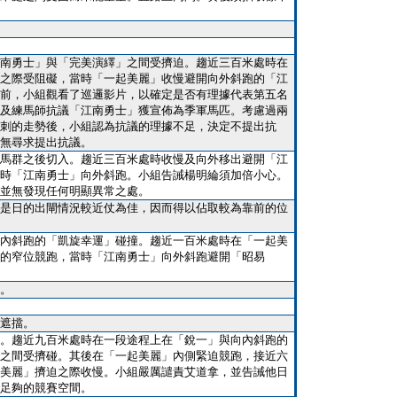
南勇士」與「完美演繹」之間受擠迫。趨近三百米處時在
之際受阻礙，當時「一起美麗」收慢避開向外斜跑的「江
前，小組觀看了巡邏影片，以確定是否有理據代表第五名
及練馬師抗議「江南勇士」獲宣佈為季軍馬匹。考慮過兩
刺的走勢後，小組認為抗議的理據不足，決定不提出抗
無尋求提出抗議。
馬群之後切入。趨近三百米處時收慢及向外移出避開「江
時「江南勇士」向外斜跑。小組告誡楊明綸須加倍小心。
並無發現任何明顯異常之處。
是日的出閘情況較近仗為佳，因而得以佔取較為靠前的位
內斜跑的「凱旋幸運」碰撞。趨近一百米處時在「一起美
的窄位競跑，當時「江南勇士」向外斜跑避開「昭易
。
遮擋。
。趨近九百米處時在一段途程上在「銳一」與向內斜跑的
之間受擠碰。其後在「一起美麗」內側緊迫競跑，接近六
美麗」擠迫之際收慢。小組嚴厲譴責艾道拿，並告誡他日
足夠的競賽空間。