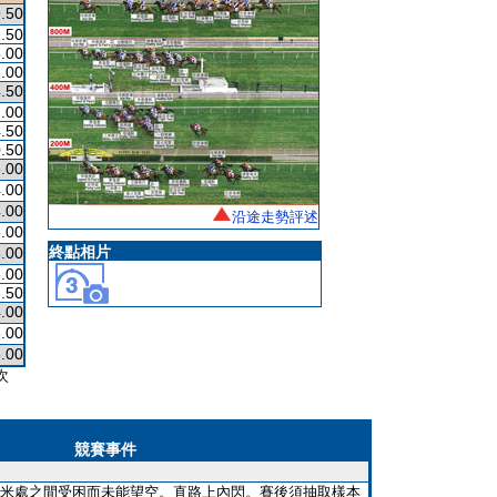
.50
.50
.00
.00
.50
.00
.50
.50
.00
.00
.00
沿途走勢評述
.00
終點相片
.00
.00
.50
.00
.00
.00
次
競賽事件
米處之間受困而未能望空。直路上內閃。賽後須抽取樣本