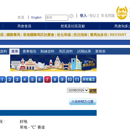
登入
/
登記
常見問題
首頁
English
馬會會員
慈善及社區貢獻
馬會知多
放區
|
國際賽馬
|
香港國際馬匹拍賣會
|
從化馬場
|
投注指南
|
賽馬知多些
|
RESTART
資料
賽果
賽事報告
騎練資料
馬匹資料
試閘結果
賽期表
 :
好地
草地 - "C" 賽道