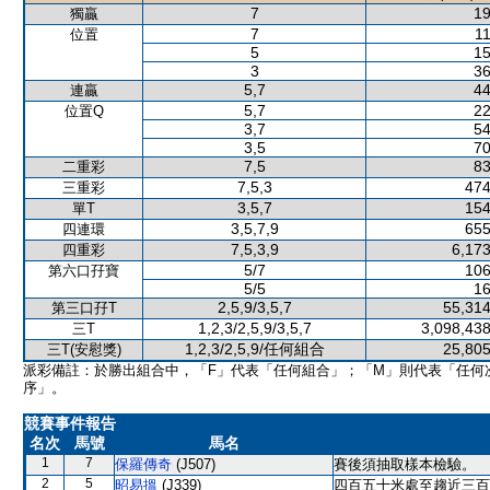
7
19
獨贏
7
11
位置
5
15
3
36
5,7
44
連贏
5,7
22
位置Q
3,7
54
3,5
70
7,5
83
二重彩
7,5,3
474
三重彩
3,5,7
154
單T
3,5,7,9
655
四連環
7,5,3,9
6,173
四重彩
5/7
106
第六口孖寶
5/5
16
2,5,9/3,5,7
55,314
第三口孖T
1,2,3/2,5,9/3,5,7
3,098,438
三T
1,2,3/2,5,9/任何組合
25,805
三T(安慰獎)
派彩備註：於勝出組合中，「F」代表「任何組合」；「M」則代表「任何
序」。
競賽事件報告
名次
馬號
馬名
1
7
保羅傳奇
(J507)
賽後須抽取樣本檢驗。
2
5
昭易搵
(J339)
四百五十米處至趨近三百