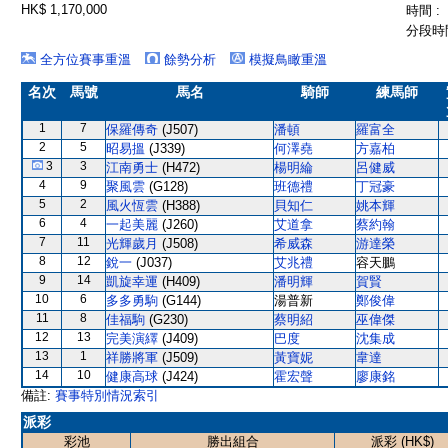
HK$ 1,170,000
時間 :
分段時間
全方位賽事重溫
餘勢分析
模擬鳥瞰重溫
名次
馬號
馬名
騎師
練馬師
1
7
保羅傳奇
(J507)
潘頓
羅富全
2
5
昭易搵
(J339)
何澤堯
方嘉柏
3
3
江南勇士
(H472)
楊明綸
呂健威
4
9
聚風雲
(G128)
班德禮
丁冠豪
5
2
風火恆雲
(H388)
貝知仁
姚本輝
6
4
一起美麗
(J260)
艾道拿
蔡約翰
7
11
光輝歲月
(J508)
希威森
游達榮
8
12
銳一
(J037)
艾兆禮
容天鵬
9
14
凱旋幸運
(H409)
潘明輝
賀賢
10
6
多多勇駒
(G144)
湯普新
鄭俊偉
11
8
佳福駒
(G230)
蔡明紹
巫偉傑
12
13
完美演繹
(J409)
巴度
沈集成
13
1
祥勝將軍
(J509)
黃寶妮
韋達
14
10
健康高球
(J424)
霍宏聲
廖康銘
備註:
賽事特別情況索引
派彩
彩池
勝出組合
派彩 (HK$)