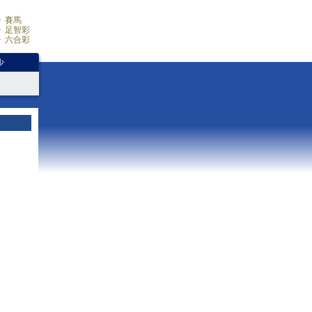
賽馬
足智彩
六合彩
少