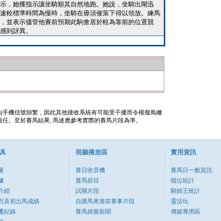
示，她獲指示讓坐騎順其自然地跑。她說，坐騎出閘迅
速較標準時間為慢時，坐騎在毋須催策下得以領放。練馬
，並表示儘管他賽前預期此駒會居於較為靠前的位置競
感到訝異。
內手機信號頻繁，因此其他接收系統有可能受干擾而令模擬鳥瞰
任。至於賽馬結果, 馬迷應參考實際的賽馬片段為準。
具
視聽播放區
實用資訊
量
賽日收音機
賽馬日一般資訊
據
賽馬節目
檔位統計
介紹
試閘片段
騎師王統計
對及初岀馬成績
自購馬來港前賽事片段
靈活玩
遷紀錄
賽馬娛樂新聞
傳媒專用區