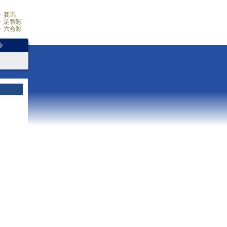
賽馬
足智彩
六合彩
少