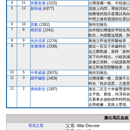
4
11
快樂老撾
(J115)
出閘僅屬一般。中段搶口
5
12
新幹線
(H277)
直路上內閃，導致貝知仁
他獲發的指示是嘗試為自
中間之後有遮擋的位置以
6
10
質數
(J352)
無特別報告。
7
8
燈胆皇
(J241)
自外檔出閘後於早段在馬
歡欣」內側緊迫競跑，與
8
9
快步流星
(J274)
賽後立即接受獸醫檢查，
9
7
幸運傳承
(J338)
接近一百五十米處時在「
迫之際勒避，當時「新幹
策下向外移出。小組告誡
及修正坐騎。小組譴責周
後立即接受獸醫檢查，並
10
5
中華威威
(D075)
無特別報告。
11
3
鐵甲驌龍
(J459)
出閘僅屬一般，其後不久
時在「快步流星」之後受
12
2
勇敢歡欣
(J307)
接近二百五十米處墮退時
去平衡。賽後，何澤堯表
且賽事步速較標準時間為
走勢稚嫩，直路上墮退。
勝出馬匹血統
父系: War Decree
荷花之星