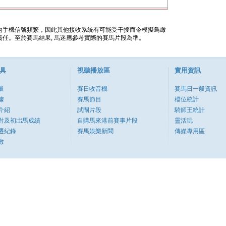
內手機信號頻繁，因此其他接收系統有可能受干擾而令模擬鳥瞰
任。至於賽馬結果, 馬迷應參考實際的賽馬片段為準。
具
視聽播放區
實用資訊
量
賽日收音機
賽馬日一般資訊
據
賽馬節目
檔位統計
介紹
試閘片段
騎師王統計
對及初岀馬成績
自購馬來港前賽事片段
靈活玩
遷紀錄
賽馬娛樂新聞
傳媒專用區
數