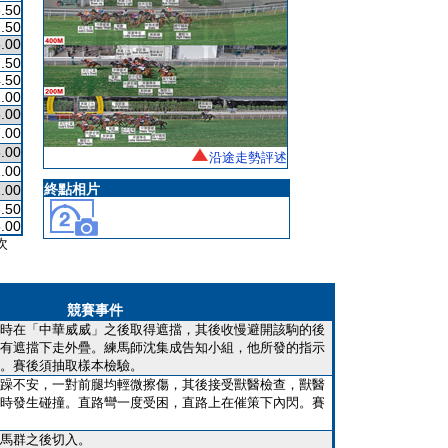
.50
.50
.00
.50
.50
.00
.00
.00
.00
沿途走勢評述
.00
終點相片
.00
.50
.00
次
競賽事件
時在「中華威威」之後取得遮擋，其後收慢避開該駒的後
有遮擋下走外疊。練馬師沈集成告知小組，他所發的指示
。賽後須抽取樣本檢驗。
躁不安，一對前腿均輕微擦傷，其後接受獸醫檢查，獸醫
時發生碰撞。直路彎一度受困，直路上在催策下內閃。賽
馬群之後切入。