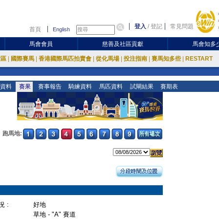
登入
/
登記
常見問題
首頁
English
馬會會員
慈善及社區貢獻
馬會知多
放區
|
國際賽馬
|
香港國際馬匹拍賣會
|
從化馬場
|
投注指南
|
賽馬知多些
|
RESTART
資料
賽果
賽事報告
騎練資料
馬匹資料
試閘結果
賽期表
跑馬地:
 :
好地
草地 - "A" 賽道