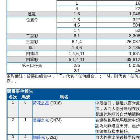
1
16
4
22
1,6
1,046
連贏
1,6
327
位置Q
4,6
504
1,4
52
6,1
3,308
二重彩
6,1,4
26,037
三重彩
1,4,6
2,135
單T
1,4,6,11
1,631
四連環
6,1,4,11
89,812
四重彩
2/6
5,035
第三口孖寶
2/1
45
派彩備註：於勝出組合中，「F」代表「任何組合」；「M」則代表「任何
序」。
競賽事件報告
名次
馬號
馬名
1
6
荷花之星
(J016)
中段搶口，接近八百米處
蹄，因而大部分途程在沒
是讓此駒順其自然地競跑
2
1
美麗之光
(J474)
在運往跑馬地馬場途中煩
認為此駒適宜出賽。起步
後須抽取樣本檢驗。
3
4
囍眼光
(J261)
自大外檔出閘後於早段在