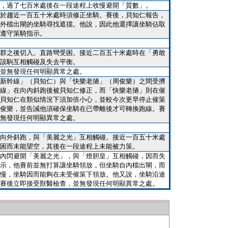
，過了七百米處後在一段途程上收慢避開「質數」。
於趨近一百五十米處時須修正坐騎。賽後，貝知仁報告，
外檔出閘的坐騎尋找遮擋。他說，因此他選擇讓坐騎佔取
遵守策騎指示。
群之後切入。直路彎受困。接近二百五十米處時在「勇敢
該駒互相觸碰及失去平衡。
並無發現任何明顯異常之處。
新幹線」（貝知仁）與「快樂老撾」（周俊樂）之間受擠
線」在向內斜跑後被貝知仁修正，而「快樂老撾」則在催
貝知仁在類似情況下須加倍小心，並較今次更早停止催策
俊樂，並告誡他須確保坐騎在已帶離後才可轉換跑線。賽
無發現任何明顯異常之處。
向外斜跑，與「美麗之光」互相觸碰。接近一百五十米處
困而未能望空，其後在一段途程上未能被力策。
內閃避開「美麗之光」，與「燈胆皇」互相觸碰，因而失
示，他賽前並無打算讓坐騎領放，但坐騎自內檔出閘，而
慢，坐騎因而能夠在未受催策下領放。他又說，坐騎沿途
賽後立即接受獸醫檢查，並無發現任何明顯異常之處。