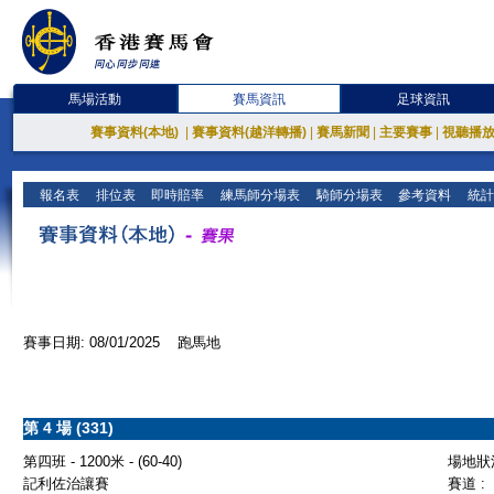
馬場活動
賽馬資訊
足球資訊
賽事資料(本地)
|
賽事資料(越洋轉播)
|
賽馬新聞
|
主要賽事
|
視聽播
報名表
排位表
即時賠率
練馬師分場表
騎師分場表
參考資料
統計
賽事日期: 08/01/2025 跑馬地
第 4 場 (331)
第四班 - 1200米 - (60-40)
場地狀況
記利佐治讓賽
賽道 :