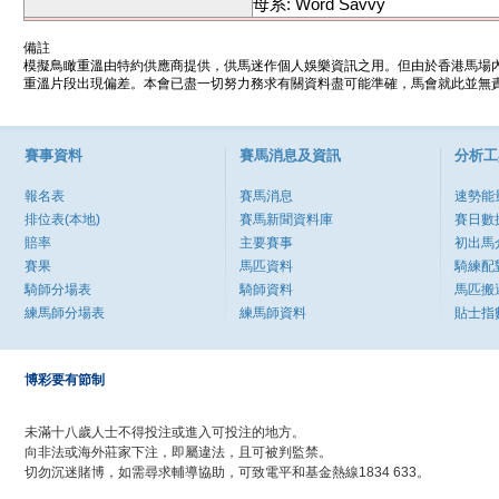
母系: Word Savvy
備註
模擬鳥瞰重溫由特約供應商提供，供馬迷作個人娛樂資訊之用。但由於香港馬場
重溫片段出現偏差。本會已盡一切努力務求有關資料盡可能準確，馬會就此並無責
賽事資料
賽馬消息及資訊
分析工
報名表
賽馬消息
速勢能
排位表(本地)
賽馬新聞資料庫
賽日數
賠率
主要賽事
初出馬
賽果
馬匹資料
騎練配
騎師分場表
騎師資料
馬匹搬
練馬師分場表
練馬師資料
貼士指
博彩要有節制
未滿十八歲人士不得投注或進入可投注的地方。
向非法或海外莊家下注，即屬違法，且可被判監禁。
切勿沉迷賭博，如需尋求輔導協助，可致電平和基金熱線1834 633。