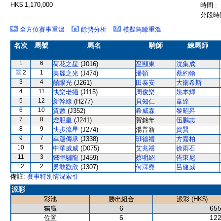
HK$ 1,170,000
時間 :
分段時間
全方位賽事重溫
餘勢分析
模擬鳥瞰重溫
名次
馬號
馬名
騎師
練馬師
1
6
荷花之星
(J016)
巫顯東
沈集成
2
1
美麗之光
(J474)
潘頓
蔡約翰
3
4
囍眼光
(J261)
田泰安
大衛希斯
4
11
快樂老撾
(J115)
周俊樂
姚本輝
5
12
新幹線
(H277)
貝知仁
韋達
6
10
質數
(J352)
希威森
黎昭昇
7
8
燈胆皇
(J241)
賀銘年
伍鵬志
8
9
快步流星
(J274)
湯普新
賀賢
9
7
幸運傳承
(J338)
班德禮
方嘉柏
10
5
中華威威
(D075)
艾兆禮
徐雨石
11
3
鐵甲驌龍
(J459)
蔡明紹
告東尼
12
2
勇敢歡欣
(J307)
何澤堯
呂健威
備註:
賽事特別情況索引
派彩
彩池
勝出組合
派彩 (HK$)
6
655
獨贏
6
122
位置