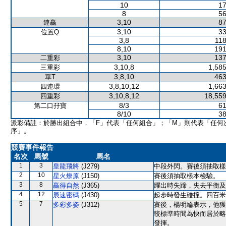
10
17
8
56
3,10
87
連贏
3,10
33
位置Q
3,8
118
8,10
191
3,10
137
二重彩
3,10,8
1,585
三重彩
3,8,10
463
單T
3,8,10,12
1,663
四連環
3,10,8,12
18,559
四重彩
8/3
61
第二口孖寶
8/10
38
派彩備註：於勝出組合中，「F」代表「任何組合」；「M」則代表「任何
序」。
競賽事件報告
名次
馬號
馬名
1
3
皇龍飛將
(J279)
中段外閃。賽後須抽取樣
2
10
星火燎原
(J150)
賽後須抽取樣本檢驗。
3
8
贏得自然
(J365)
躍出時失蹄，失去平衡及
4
12
辰速密碼
(J430)
起步時發生碰撞。四百米
5
7
多彩多姿
(J312)
賽後，楊明綸表示，他獲
較標準時間為快而居於略
發揮。