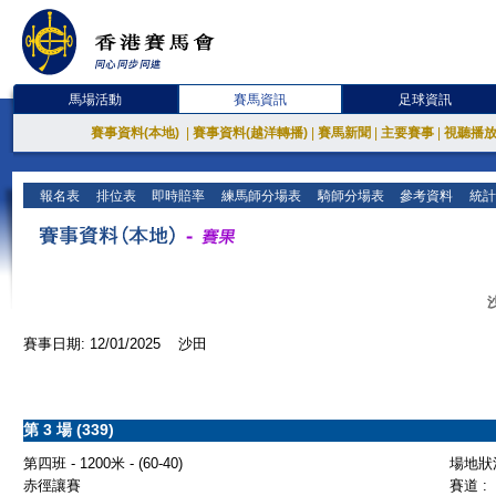
馬場活動
賽馬資訊
足球資訊
賽事資料(本地)
|
賽事資料(越洋轉播)
|
賽馬新聞
|
主要賽事
|
視聽播
報名表
排位表
即時賠率
練馬師分場表
騎師分場表
參考資料
統計
賽事日期: 12/01/2025 沙田
第 3 場 (339)
第四班 - 1200米 - (60-40)
場地狀況
赤徑讓賽
賽道 :