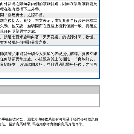
向外斜跑之際向著內側的該駒斜跑，因而在靠近該駒處於
程在沒有遮擋下走外疊。
開「嘉應勇士」之際昂首。
群之後切入。賽後，布文表示，由於賽事早段步速較標準
欠勁。他又說，坐騎因而在直路上衝刺僅屬一般。賽後立
現任何明顯異常之處。
。接近七百米處時向著「天天耍樂」的後蹄外閃，收慢。
並無發現任何明顯異常之處。
師黃智弘未能就坐騎令人失望的表現提供解釋。賽後立即
任何明顯異常之處。小組認為與上仗相比，「良駒好友」
良駒好友」必須試閘及格，並且通過獸醫檢驗後，才可再
內手機信號頻繁，因此其他接收系統有可能受干擾而令模擬鳥瞰
任。至於賽馬結果, 馬迷應參考實際的賽馬片段為準。