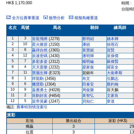
HK$ 1,170,000
時間 :
分段時間
全方位賽事重溫
餘勢分析
模擬鳥瞰重溫
名次
馬號
馬名
騎師
練馬師
1
3
皇龍飛將
(J279)
蔡明紹
姚本輝
2
10
星火燎原
(J150)
潘頓
徐雨石
3
8
贏得自然
(J365)
黃寶妮
賀賢
4
12
辰速密碼
(J430)
潘明輝
巫偉傑
5
7
多彩多姿
(J312)
楊明綸
蘇偉賢
6
4
天天耍樂
(J232)
梁家俊
羅富全
7
11
寶麗生輝
(E323)
賀銘年
大衛希斯
8
1
祥龍駒
(J456)
布文
伍鵬志
9
6
獵寶勤
(J304)
田泰安
蔡約翰
10
9
嘉應勇士
(H028)
周俊樂
容天鵬
11
2
良駒好友
(H454)
黃智弘
文家良
12
5
皇帝英豪
(J247)
貝知仁
韋達
備註:
賽事特別情況索引
派彩
彩池
勝出組合
派彩 (HK$)
3
29
獨贏
3
13
位置