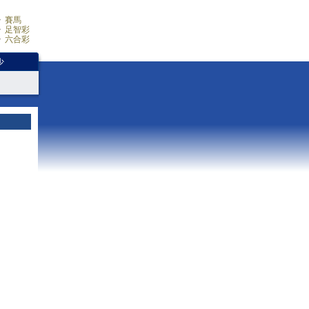
賽馬
足智彩
六合彩
少