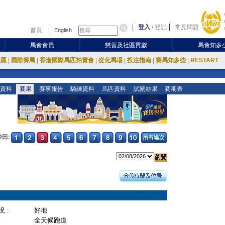
登入
/
登記
常見問題
首頁
English
馬會會員
慈善及社區貢獻
馬會知多
放區
|
國際賽馬
|
香港國際馬匹拍賣會
|
從化馬場
|
投注指南
|
賽馬知多些
|
RESTART
資料
賽果
賽事報告
騎練資料
馬匹資料
試閘結果
賽期表
沙田:
 :
好地
全天候跑道