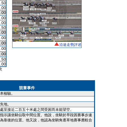
.50
.00
.00
.00
.00
.50
.00
.00
.00
沿途走勢評述
.00
.00
.50
.00
次
競賽事件
本檢驗。
失地。
處至接近二百五十米處之間受困而未能望空。
指示讓坐騎佔取中間位置。他說，坐騎於早段因賽事步速
為靠後的位置。他又說，他認為坐騎角逐草地賽事應較合