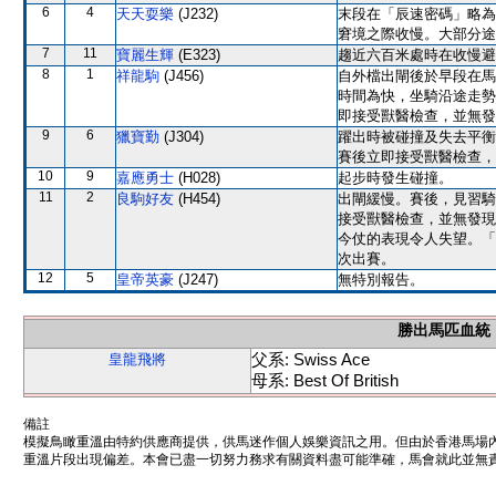
6
4
天天耍樂
(J232)
末段在「辰速密碼」略為
窘境之際收慢。大部分途
7
11
寶麗生輝
(E323)
趨近六百米處時在收慢避
8
1
祥龍駒
(J456)
自外檔出閘後於早段在馬
時間為快，坐騎沿途走勢
即接受獸醫檢查，並無發
9
6
獵寶勤
(J304)
躍出時被碰撞及失去平衡
賽後立即接受獸醫檢查，
10
9
嘉應勇士
(H028)
起步時發生碰撞。
11
2
良駒好友
(H454)
出閘緩慢。賽後，見習騎
接受獸醫檢查，並無發現
今仗的表現令人失望。「
次出賽。
12
5
皇帝英豪
(J247)
無特別報告。
勝出馬匹血統
父系: Swiss Ace
皇龍飛將
母系: Best Of British
備註
模擬鳥瞰重溫由特約供應商提供，供馬迷作個人娛樂資訊之用。但由於香港馬場
重溫片段出現偏差。本會已盡一切努力務求有關資料盡可能準確，馬會就此並無責