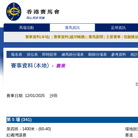
馬場活動
賽馬資訊
足球資訊
賽事資料(本地)
|
賽事資料(越洋轉播)
|
賽馬新聞
|
主要賽事
|
視聽播
報名表
排位表
即時賠率
練馬師分場表
騎師分場表
參考資料
統計
賽事日期: 12/01/2025 沙田
第 5 場 (341)
第四班 - 1400米 - (60-40)
場地狀況
紅磡灣讓賽
賽道 :