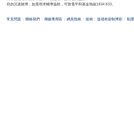
切勿沉迷賭博，如需尋求輔導協助，可致電平和基金熱線1834 633。
常見問題
|
聯絡我們
|
傳媒專用區
|
網頁指南
|
規例
|
提倡有節制博彩
|
私隱