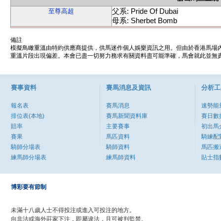
父系: Pride Of Dubai
至尊高超
母系: Sherbet Bomb
備註
模擬鳥瞰重溫由特約供應商提供，供馬迷作個人娛樂資訊之用。但由於香港馬場
重溫片段出現偏差。本會已盡一切努力務求有關資料盡可能準確，馬會就此並無責
賽事資料
賽馬消息及資訊
分析工
報名表
賽馬消息
速勢能
排位表(本地)
賽馬新聞資料庫
賽日數
賠率
主要賽事
初出馬
賽果
馬匹資料
騎練配
騎師分場表
騎師資料
馬匹搬
練馬師分場表
練馬師資料
貼士指
博彩要有節制
未滿十八歲人士不得投注或進入可投注的地方。
向非法或海外莊家下注，即屬違法，且可被判監禁。