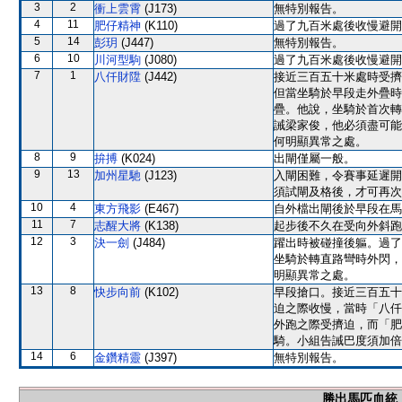
3
2
衝上雲霄
(J173)
無特別報告。
4
11
肥仔精神
(K110)
過了九百米處後收慢避開
5
14
彭玥
(J447)
無特別報告。
6
10
川河型駒
(J080)
過了九百米處後收慢避開
7
1
八仟財陞
(J442)
接近三百五十米處時受擠
但當坐騎於早段走外疊時
疊。他說，坐騎於首次轉
誡梁家俊，他必須盡可能
何明顯異常之處。
8
9
拚搏
(K024)
出閘僅屬一般。
9
13
加州星馳
(J123)
入閘困難，令賽事延遲開
須試閘及格後，才可再次
10
4
東方飛影
(E467)
自外檔出閘後於早段在馬
11
7
志醒大將
(K138)
起步後不久在受向外斜跑
12
3
決一劍
(J484)
躍出時被碰撞後軀。過了
坐騎於轉直路彎時外閃，
明顯異常之處。
13
8
快步向前
(K102)
早段搶口。接近三百五十
迫之際收慢，當時「八仟
外跑之際受擠迫，而「肥
騎。小組告誡巴度須加倍
14
6
金鑽精靈
(J397)
無特別報告。
勝出馬匹血統