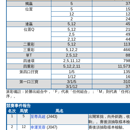
5
37
獨贏
5
15
位置
12
12
2
24
5,12
45
連贏
5,12
21
位置Q
2,5
49
2,12
44
5,12
113
二重彩
5,12,2
466
三重彩
2,5,12
88
單T
2,5,11,12
798
四連環
5,12,2,11
11,573
四重彩
1/5
135
第四口孖寶
1/12
16
3/1/5
310
第一口三寶
3/1/12
37
派彩備註：於勝出組合中，「F」代表「任何組合」；「M」則代表「任何
序」。
競賽事件報告
名次
馬號
馬名
1
5
至尊高超
(J443)
出閘笨拙，向外斜跑，收
駒」。賽後須抽取樣本檢
2
12
幸運芙蓉
(J047)
賽後須抽取樣本檢驗。