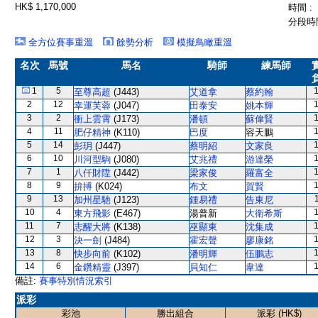
HK$ 1,170,000
時間 :
分段時間
全方位賽事重溫
餘勢分析
模擬鳥瞰重溫
名次
馬號
馬名
騎師
練馬師
1
5
至尊高超
(J443)
艾道拿
蔡約翰
2
12
幸運芙蓉
(J047)
田泰安
姚本輝
3
2
衝上雲霄
(J173)
潘頓
蘇偉賢
4
11
肥仔精神
(K110)
巴度
容天鵬
5
14
彭玥
(J447)
蔡明紹
文家良
6
10
川河型駒
(J080)
艾兆禮
游達榮
7
1
八仟財陞
(J442)
梁家俊
羅富全
8
9
拚搏
(K024)
布文
賀賢
9
13
加州星馳
(J123)
鍾易禮
告東尼
10
4
東方飛影
(E467)
湯普新
大衛希斯
11
7
志醒大將
(K138)
巫顯東
沈集成
12
3
決一劍
(J484)
霍宏聲
廖康銘
13
8
快步向前
(K102)
潘明輝
伍鵬志
14
6
金鑽精靈
(J397)
貝知仁
韋達
備註:
賽事特別情況索引
派彩
彩池
勝出組合
派彩 (HK$)