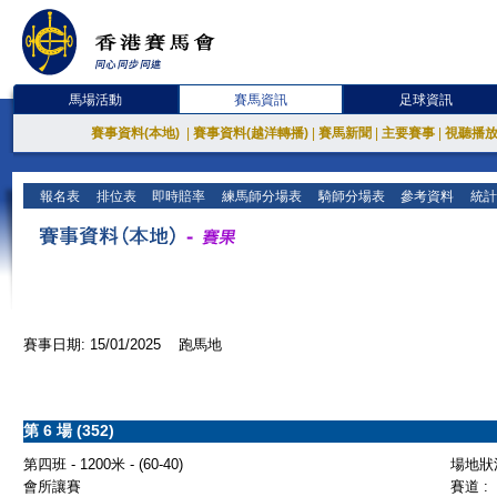
馬場活動
賽馬資訊
足球資訊
賽事資料(本地)
|
賽事資料(越洋轉播)
|
賽馬新聞
|
主要賽事
|
視聽播
報名表
排位表
即時賠率
練馬師分場表
騎師分場表
參考資料
統計
賽事日期: 15/01/2025 跑馬地
第 6 場 (352)
第四班 - 1200米 - (60-40)
場地狀況
會所讓賽
賽道 :