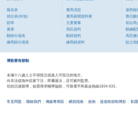
報名表
賽馬消息
速勢能
排位表(本地)
賽馬新聞資料庫
賽日數
賠率
主要賽事
初出馬
賽果
馬匹資料
騎練配
騎師分場表
騎師資料
馬匹搬
練馬師分場表
練馬師資料
貼士指
博彩要有節制
未滿十八歲人士不得投注或進入可投注的地方。
向非法或海外莊家下注，即屬違法，且可被判監禁。
切勿沉迷賭博，如需尋求輔導協助，可致電平和基金熱線1834 633。
常見問題
|
聯絡我們
|
傳媒專用區
|
網頁指南
|
規例
|
提倡有節制博彩
|
私隱