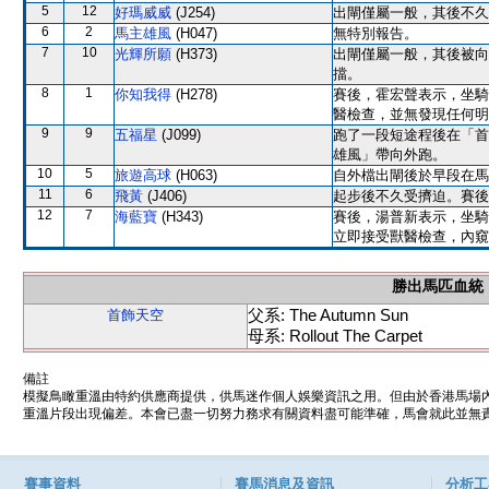
5
12
好瑪威威
(J254)
出閘僅屬一般，其後不久
6
2
馬主雄風
(H047)
無特別報告。
7
10
光輝所願
(H373)
出閘僅屬一般，其後被向
擋。
8
1
你知我得
(H278)
賽後，霍宏聲表示，坐騎
醫檢查，並無發現任何明
9
9
五福星
(J099)
跑了一段短途程後在「首
雄風」帶向外跑。
10
5
旅遊高球
(H063)
自外檔出閘後於早段在馬
11
6
飛黃
(J406)
起步後不久受擠迫。賽後
12
7
海藍寶
(H343)
賽後，湯普新表示，坐騎
立即接受獸醫檢查，內窺
勝出馬匹血統
父系: The Autumn Sun
首飾天空
母系: Rollout The Carpet
備註
模擬鳥瞰重溫由特約供應商提供，供馬迷作個人娛樂資訊之用。但由於香港馬場
重溫片段出現偏差。本會已盡一切努力務求有關資料盡可能準確，馬會就此並無責
賽事資料
賽馬消息及資訊
分析工