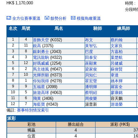
HK$ 1,170,000
時間 :
分段時間
全方位賽事重溫
餘勢分析
模擬鳥瞰重溫
名次
馬號
馬名
騎師
練馬師
1
4
首飾天空
(K032)
布文
蔡約翰
2
11
銳高
(J375)
黃智弘
文家良
3
8
銀刺勇士
(J043)
巴度
方嘉柏
4
3
電訊龍駒
(H322)
田泰安
葉楚航
5
12
好瑪威威
(J254)
巫顯東
呂健威
6
2
馬主雄風
(H047)
梁家俊
蘇偉賢
7
10
光輝所願
(H373)
貝知仁
韋達
8
1
你知我得
(H278)
霍宏聲
姚本輝
9
9
五福星
(J099)
潘明輝
羅富全
10
5
旅遊高球
(H063)
蔡明紹
廖康銘
11
6
飛黃
(J406)
周俊樂
容天鵬
12
7
海藍寶
(H343)
湯普新
游達榮
備註:
賽事特別情況索引
派彩
彩池
勝出組合
派彩 (HK$)
4
37
獨贏
4
16
位置