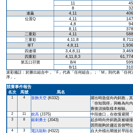
11
45
8
32
4,11
406
連贏
4,11
147
位置Q
4,8
94
8,11
378
4,11
588
二重彩
4,11,8
8,71
三重彩
4,8,11
1,936
單T
3,4,8,11
3,469
四連環
4,11,8,3
61,774
四重彩
8/4
599
第五口孖寶
8/11
310
派彩備註：於勝出組合中，「F」代表「任何組合」；「M」則代表「任何
序」。
競賽事件報告
名次
馬號
馬名
1
4
首飾天空
(K032)
躍出時急促向內斜跑，其
「你知我得」與略為向內
賽後須抽取樣本檢驗。
2
11
銳高
(J375)
中段搶口，在收慢避開「
3
8
銀刺勇士
(J043)
起步時向外斜跑及被碰撞
因而能夠於趨近首個彎位
4
3
電訊龍駒
(H322)
自大外檔出閘後於早段在