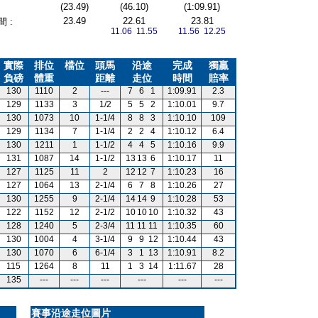
(23.49)
(46.10)
(1:09.91)
23.49
22.61
23.81
 :
11.06 11.55
11.56 12.25
實際
排位
檔位
頭馬
沿途
完成
獨贏
負磅
體重
距離
走位
時間
賠率
130
1110
2
---
7
6
1
1:09.91
2.3
129
1133
3
1/2
5
5
2
1:10.01
9.7
130
1073
10
1-1/4
8
8
3
1:10.10
109
129
1134
7
1-1/4
2
2
4
1:10.12
6.4
130
1211
1
1-1/2
4
4
5
1:10.16
9.9
131
1087
14
1-1/2
13
13
6
1:10.17
11
127
1125
11
2
12
12
7
1:10.23
16
127
1064
13
2-1/4
6
7
8
1:10.26
27
130
1255
9
2-1/4
14
14
9
1:10.28
53
122
1152
12
2-1/2
10
10
10
1:10.32
43
128
1240
5
2-3/4
11
11
11
1:10.35
60
130
1004
4
3-1/4
9
9
12
1:10.44
43
130
1070
6
6-1/4
3
1
13
1:10.91
8.2
115
1264
8
11
1
3
14
1:11.67
28
135
---
---
---
---
---
---
賽事沿途走位圖片