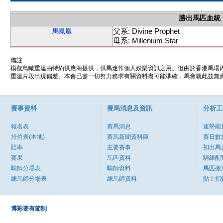
勝出馬匹血統
父系: Divine Prophet
馬鳳凰
母系: Millenium Star
備註
模擬鳥瞰重溫由特約供應商提供，供馬迷作個人娛樂資訊之用。但由於香港馬場
重溫片段出現偏差。本會已盡一切努力務求有關資料盡可能準確，馬會就此並無責
賽事資料
賽馬消息及資訊
分析工
報名表
賽馬消息
速勢能
排位表(本地)
賽馬新聞資料庫
賽日數
賠率
主要賽事
初出馬
賽果
馬匹資料
騎練配
騎師分場表
騎師資料
馬匹搬
練馬師分場表
練馬師資料
貼士指
博彩要有節制