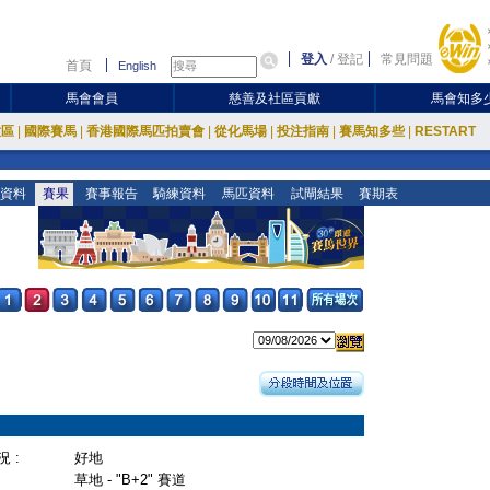
登入
/
登記
常見問題
首頁
English
馬會會員
慈善及社區貢獻
馬會知多
放區
|
國際賽馬
|
香港國際馬匹拍賣會
|
從化馬場
|
投注指南
|
賽馬知多些
|
RESTART
資料
賽果
賽事報告
騎練資料
馬匹資料
試閘結果
賽期表
 :
好地
草地 - "B+2" 賽道