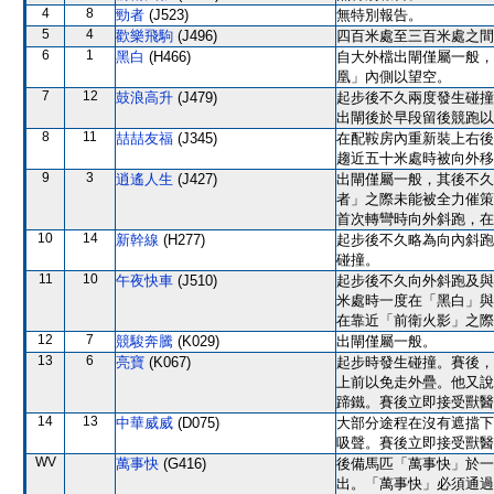
4
8
勁者
(J523)
無特別報告。
5
4
歡樂飛駒
(J496)
四百米處至三百米處之間
6
1
黑白
(H466)
自大外檔出閘僅屬一般，
凰」內側以望空。
7
12
鼓浪高升
(J479)
起步後不久兩度發生碰撞
出閘後於早段留後競跑以
8
11
喆喆友福
(J345)
在配鞍房內重新裝上右後
趨近五十米處時被向外移
9
3
逍遙人生
(J427)
出閘僅屬一般，其後不久
者」之際未能被全力催策
首次轉彎時向外斜跑，在
10
14
新幹線
(H277)
起步後不久略為向內斜跑
碰撞。
11
10
午夜快車
(J510)
起步後不久向外斜跑及與
米處時一度在「黑白」與
在靠近「前衛火影」之際
12
7
競駿奔騰
(K029)
出閘僅屬一般。
13
6
亮寶
(K067)
起步時發生碰撞。賽後，
上前以免走外疊。他又說
蹄鐵。賽後立即接受獸醫
14
13
中華威威
(D075)
大部分途程在沒有遮擋下
吸聲。賽後立即接受獸醫
WV
萬事快
(G416)
後備馬匹「萬事快」於一
出。「萬事快」必須通過