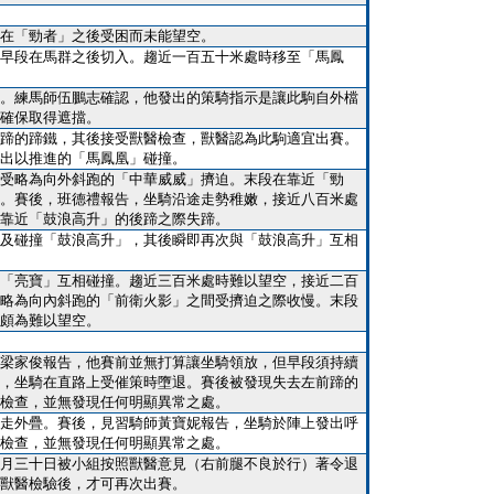
在「勁者」之後受困而未能望空。
早段在馬群之後切入。趨近一百五十米處時移至「馬鳳
。練馬師伍鵬志確認，他發出的策騎指示是讓此駒自外檔
確保取得遮擋。
蹄的蹄鐵，其後接受獸醫檢查，獸醫認為此駒適宜出賽。
出以推進的「馬鳳凰」碰撞。
受略為向外斜跑的「中華威威」擠迫。末段在靠近「勁
。賽後，班德禮報告，坐騎沿途走勢稚嫩，接近八百米處
靠近「鼓浪高升」的後蹄之際失蹄。
及碰撞「鼓浪高升」，其後瞬即再次與「鼓浪高升」互相
「亮寶」互相碰撞。趨近三百米處時難以望空，接近二百
略為向內斜跑的「前衛火影」之間受擠迫之際收慢。末段
頗為難以望空。
梁家俊報告，他賽前並無打算讓坐騎領放，但早段須持續
，坐騎在直路上受催策時墮退。賽後被發現失去左前蹄的
檢查，並無發現任何明顯異常之處。
走外疊。賽後，見習騎師黃寶妮報告，坐騎於陣上發出呼
檢查，並無發現任何明顯異常之處。
月三十日被小組按照獸醫意見（右前腿不良於行）著令退
獸醫檢驗後，才可再次出賽。