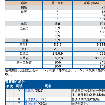
彩池
勝出組合
派彩 (HK$)
5
23
獨贏
5
13
位置
9
26
2
247
5,9
101
連贏
5,9
41
位置Q
2,5
468
2,9
992
5,9
153
二重彩
5,9,2
9,185
三重彩
2,5,9
3,050
單T
2,5,8,9
4,658
四連環
5,9,2,8
88,293
四重彩
10/5
248
第一口孖寶
10/9
142
派彩備註：於勝出組合中，「F」代表「任何組合」；「M」則代表「任何
序」。
競賽事件報告
名次
馬號
馬名
1
5
馬鳳凰
(J516)
趨近三百米處時在一段短
撞。賽後須抽取樣本檢驗
2
9
挺秀騰飛
(J108)
賽後須抽取樣本檢驗。
3
2
前衛火影
(K103)
無特別報告。