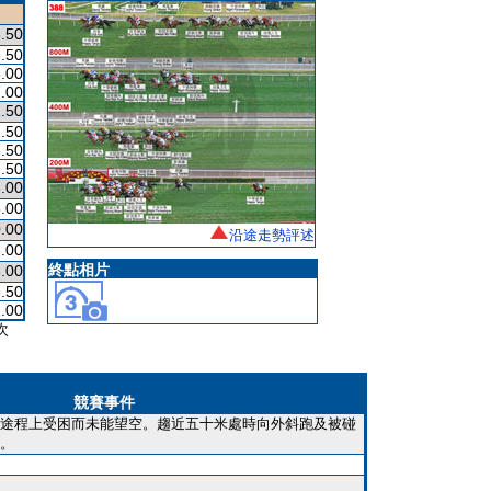
.50
.50
.00
.00
.50
.50
.50
.50
.00
.00
.00
沿途走勢評述
.00
終點相片
.00
.50
.00
次
競賽事件
途程上受困而未能望空。趨近五十米處時向外斜跑及被碰
。