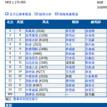
HK$ 1,170,000
時間 :
分段時間
全方位賽事重溫
餘勢分析
模擬鳥瞰重溫
名次
馬號
馬名
騎師
練馬師
1
5
馬鳳凰
(J516)
霍宏聲
游達榮
2
9
挺秀騰飛
(J108)
蔡明紹
巫偉傑
3
2
前衛火影
(K103)
田泰安
丁冠豪
4
8
勁者
(J523)
布文
蔡約翰
5
4
歡樂飛駒
(J496)
希威森
呂健威
6
1
黑白
(H466)
蘇銘倫
葉楚航
7
12
鼓浪高升
(J479)
巴米高
伍鵬志
8
11
喆喆友福
(J345)
湯普新
鄭俊偉
9
3
逍遙人生
(J427)
班德禮
沈集成
10
14
新幹線
(H277)
艾兆禮
韋達
11
10
午夜快車
(J510)
薛恩
大衛希斯
12
7
競駿奔騰
(K029)
董明朗
蘇偉賢
13
6
亮寶
(K067)
梁家俊
羅富全
14
13
中華威威
(D075)
黃寶妮
徐雨石
WV
---
萬事快
(G416)
容天鵬
備註:
賽事特別情況索引
派彩