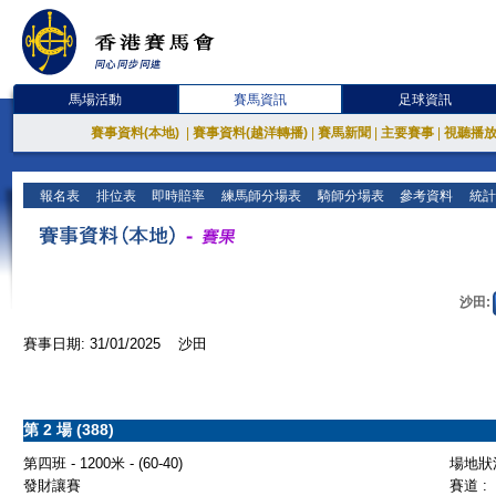
馬場活動
賽馬資訊
足球資訊
賽事資料(本地)
|
賽事資料(越洋轉播)
|
賽馬新聞
|
主要賽事
|
視聽播
報名表
排位表
即時賠率
練馬師分場表
騎師分場表
參考資料
統計
沙田:
賽事日期: 31/01/2025 沙田
第 2 場 (388)
第四班 - 1200米 - (60-40)
場地狀況
發財讓賽
賽道 :