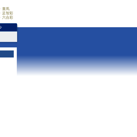
賽馬
足智彩
六合彩
少