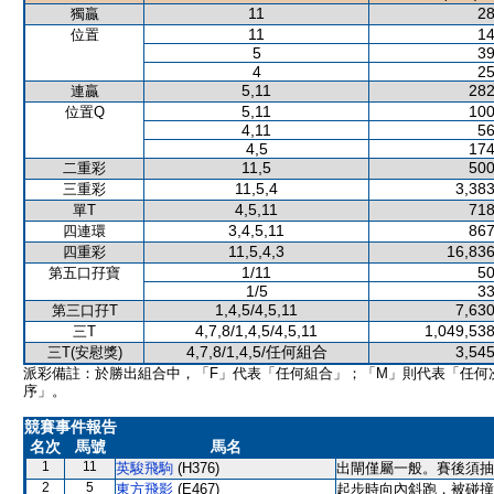
11
28
獨贏
11
14
位置
5
39
4
25
5,11
282
連贏
5,11
100
位置Q
4,11
56
4,5
174
11,5
500
二重彩
11,5,4
3,383
三重彩
4,5,11
718
單T
3,4,5,11
867
四連環
11,5,4,3
16,836
四重彩
1/11
50
第五口孖寶
1/5
33
1,4,5/4,5,11
7,630
第三口孖T
4,7,8/1,4,5/4,5,11
1,049,538
三T
4,7,8/1,4,5/任何組合
3,545
三T(安慰獎)
派彩備註：於勝出組合中，「F」代表「任何組合」；「M」則代表「任何
序」。
競賽事件報告
名次
馬號
馬名
1
11
英駿飛駒
(H376)
出閘僅屬一般。賽後須抽
2
5
東方飛影
(E467)
起步時向內斜跑，被碰撞