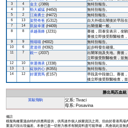
3
4
金主
(J389)
無特別報告。
4
3
勁大威猛
(H450)
無特別報告。
5
2
江南勇士
(H472)
無特別報告。
6
13
架勢奇爸
(G312)
自大外檔出閘後於早段在
7
14
凱旋幸運
(H409)
出閘僅屬一般。
8
8
卓越蒨鋒
(J231)
賽後，田泰安表示，坐騎
賽後立即接受獸醫檢查，
9
9
熊噹噹
(H002)
無特別報告。
10
6
君達得
(H392)
起步時發生碰撞。
11
7
銳一
(J037)
出閘笨拙及失地。賽後，
立即接受獸醫檢查，並無
12
10
幸運傳承
(J338)
無特別報告。
13
1
綻放的心
(K055)
無特別報告。
14
12
好運寶馬
(E157)
早段及中段搶口。賽後，
後立即接受獸醫檢查，並
勝出馬匹血統
父系: Tivaci
英駿飛駒
母系: Posavina
備註
模擬鳥瞰重溫由特約供應商提供，供馬迷作個人娛樂資訊之用。但由於香港馬場
重溫片段出現偏差。本會已盡一切努力務求有關資料盡可能準確，馬會就此並無責