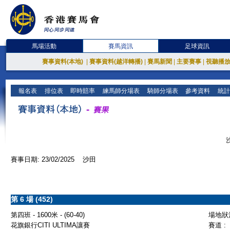
馬場活動
賽馬資訊
足球資訊
賽事資料(本地)
|
賽事資料(越洋轉播)
|
賽馬新聞
|
主要賽事
|
視聽播
報名表
排位表
即時賠率
練馬師分場表
騎師分場表
參考資料
統計
賽事日期: 23/02/2025 沙田
第 6 場 (452)
第四班 - 1600米 - (60-40)
場地狀況
花旗銀行CITI ULTIMA讓賽
賽道 :