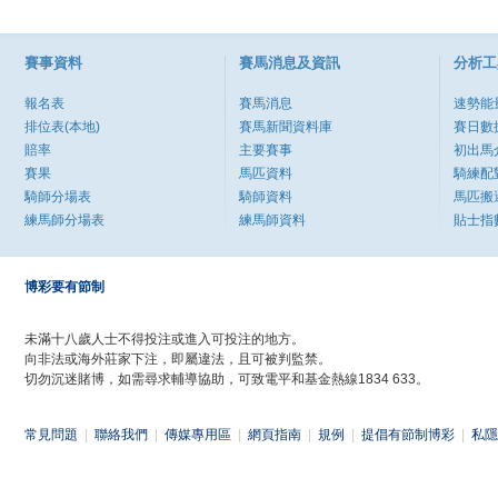
賽事資料
賽馬消息及資訊
分析工
報名表
賽馬消息
速勢能
排位表(本地)
賽馬新聞資料庫
賽日數
賠率
主要賽事
初出馬
賽果
馬匹資料
騎練配
騎師分場表
騎師資料
馬匹搬
練馬師分場表
練馬師資料
貼士指
博彩要有節制
未滿十八歲人士不得投注或進入可投注的地方。
向非法或海外莊家下注，即屬違法，且可被判監禁。
切勿沉迷賭博，如需尋求輔導協助，可致電平和基金熱線1834 633。
常見問題
|
聯絡我們
|
傳媒專用區
|
網頁指南
|
規例
|
提倡有節制博彩
|
私隱