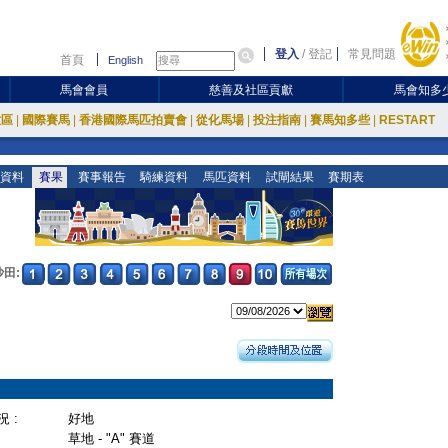
登入
/
登記
常見問題
首頁
English
馬會會員
慈善及社區貢獻
馬會知多
放區
|
國際賽馬
|
香港國際馬匹拍賣會
|
從化馬場
|
投注指南
|
賽馬知多些
|
RESTART
資料
賽果
賽事報告
騎練資料
馬匹資料
試閘結果
賽期表
沙田:
 :
好地
草地 - "A" 賽道