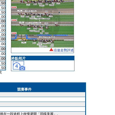
.50
.50
.50
.00
.00
.00
.00
.00
.00
.00
.00
沿途走勢評述
.00
終點相片
.00
.50
.50
次
競賽事件
後在一段途程上收慢避開「同樣美麗」。