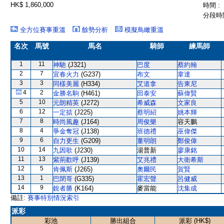
HK$ 1,860,000
時間 :
分段時間
全方位賽事重溫
餘勢分析
模擬鳥瞰重溫
名次
馬號
馬名
騎師
練馬師
1
11
神馳
(J321)
巴度
蔡約翰
2
7
宜春火力
(G237)
布文
韋達
3
3
同樣美麗
(H334)
艾道拿
告東尼
4
2
金勝名駒
(H461)
田泰安
蘇偉賢
5
10
元朗精英
(J272)
希威森
文家良
6
12
一定掂
(J225)
蔡明紹
姚本輝
7
8
時尚風趣
(J164)
周俊樂
容天鵬
8
4
爭金奪冠
(J138)
班德禮
巫偉傑
9
6
自力更生
(G209)
董明朗
鄭俊偉
10
14
九因歌
(J230)
湯普新
廖康銘
11
13
紫荊歡呼
(J139)
艾兆禮
大衛希斯
12
5
肯佩斯
(J265)
奧爾民
賀賢
13
1
巴閉哥
(G335)
霍宏聲
呂健威
14
9
銳者勝
(K164)
麥當能
沈集成
備註:
賽事特別情況索引
派彩
彩池
勝出組合
派彩 (HK$)