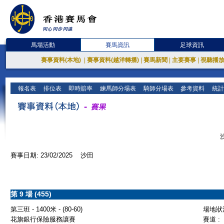
馬場活動
賽馬資訊
足球資訊
賽事資料(本地)
|
賽事資料(越洋轉播)
|
賽馬新聞
|
主要賽事
|
視聽播
報名表
排位表
即時賠率
練馬師分場表
騎師分場表
參考資料
統計
賽事日期: 23/02/2025 沙田
第 9 場 (455)
第三班 - 1400米 - (80-60)
場地狀況
花旗銀行保險服務讓賽
賽道 :