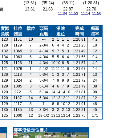
(13.61)
(35.24)
(58.11)
(1:20.81)
13.61
21.63
22.87
22.70
 :
11.34 11.53
11.14 11.56
實際
排位
檔位
頭馬
沿途
完成
獨贏
負磅
體重
距離
走位
時間
賠率
123
1151
10
---
2
1
1
1
1:20.81
4.2
129
1129
7
2-3/4
6
4
4
2
1:21.25
10
132
1069
9
4-1/4
9
7
5
3
1:21.49
12
134
1063
6
4-3/4
5
5
6
4
1:21.55
9.4
125
1126
11
4-3/4
10
10
8
5
1:21.57
4.9
121
1079
1
5-1/2
11
11
11
6
1:21.67
4.6
126
1113
4
5-3/4
1
3
3
7
1:21.71
13
129
1024
2
5-3/4
7
9
9
8
1:21.72
24
129
1005
3
6-1/4
4
6
7
9
1:21.79
38
120
972
5
6-1/4
14
14
14
10
1:21.81
98
120
1187
14
6-3/4
12
13
12
11
1:21.87
12
129
1117
8
7
8
8
10
12
1:21.91
48
135
1135
13
8-3/4
3
2
2
13
1:22.21
45
125
1000
12
18-1/2
13
12
13
14
1:23.75
171
賽事沿途走位圖片