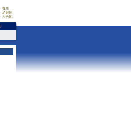
賽馬
足智彩
六合彩
少