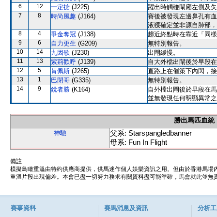
6
12
一定掂
(J225)
躍出時觸碰閘廂左側及失
7
8
時尚風趣
(J164)
賽後被發現左邊鼻孔有血
液獲確定並非源自肺部，
8
4
爭金奪冠
(J138)
趨近終點時在靠近「同樣
9
6
自力更生
(G209)
無特別報告。
10
14
九因歌
(J230)
出閘緩慢。
11
13
紫荊歡呼
(J139)
自大外檔出閘後於早段在
12
5
肯佩斯
(J265)
直路上在催策下內閃，接
13
1
巴閉哥
(G335)
無特別報告。
14
9
銳者勝
(K164)
自外檔出閘後於早段在馬
並無發現任何明顯異常之
勝出馬匹血統
父系: Starspangledbanner
神馳
母系: Fun In Flight
備註
模擬鳥瞰重溫由特約供應商提供，供馬迷作個人娛樂資訊之用。但由於香港馬場
重溫片段出現偏差。本會已盡一切努力務求有關資料盡可能準確，馬會就此並無責
賽事資料
賽馬消息及資訊
分析工