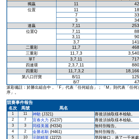
11
42
獨贏
11
18
位置
7
33
3
34
7,11
253
連贏
7,11
88
位置Q
3,11
90
3,7
141
11,7
468
二重彩
11,7,3
3,540
三重彩
3,7,11
717
單T
2,3,7,11
880
四連環
11,7,3,2
18,166
四重彩
8/11
125
第八口孖寶
8/7
47
派彩備註：於勝出組合中，「F」代表「任何組合」；「M」則代表「任何
序」。
競賽事件報告
名次
馬號
馬名
1
11
神馳
(J321)
賽後須抽取樣本檢驗。
2
7
宜春火力
(G237)
賽後須抽取樣本檢驗。
3
3
同樣美麗
(H334)
無特別報告。
4
2
金勝名駒
(H461)
無特別報告。
5
10
元朗精英
(J272)
早段搶口，過了一千米處