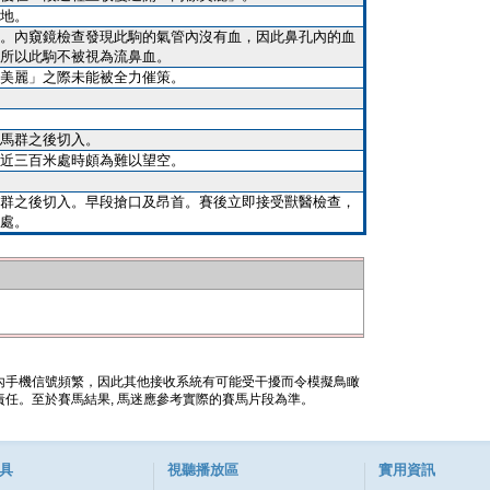
地。
。內窺鏡檢查發現此駒的氣管內沒有血，因此鼻孔內的血
所以此駒不被視為流鼻血。
美麗」之際未能被全力催策。
馬群之後切入。
近三百米處時頗為難以望空。
群之後切入。早段搶口及昂首。賽後立即接受獸醫檢查，
處。
內手機信號頻繁，因此其他接收系統有可能受干擾而令模擬鳥瞰
任。至於賽馬結果, 馬迷應參考實際的賽馬片段為準。
具
視聽播放區
實用資訊