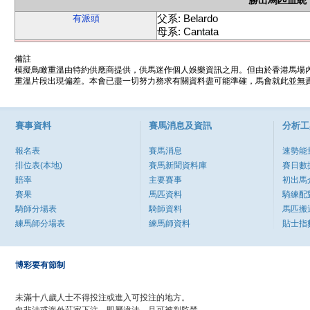
勝出馬匹血統
父系: Belardo
有派頭
母系: Cantata
備註
模擬鳥瞰重溫由特約供應商提供，供馬迷作個人娛樂資訊之用。但由於香港馬場
重溫片段出現偏差。本會已盡一切努力務求有關資料盡可能準確，馬會就此並無責
賽事資料
賽馬消息及資訊
分析工
報名表
賽馬消息
速勢能
排位表(本地)
賽馬新聞資料庫
賽日數
賠率
主要賽事
初出馬
賽果
馬匹資料
騎練配
騎師分場表
騎師資料
馬匹搬
練馬師分場表
練馬師資料
貼士指
博彩要有節制
未滿十八歲人士不得投注或進入可投注的地方。