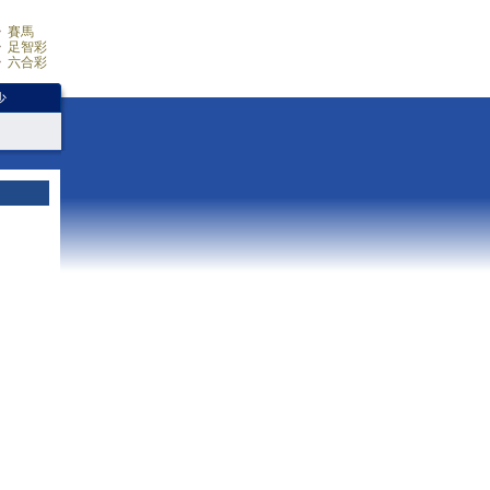
賽馬
足智彩
六合彩
少