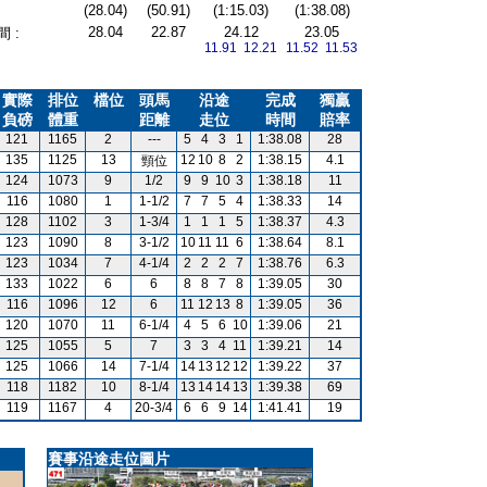
(28.04)
(50.91)
(1:15.03)
(1:38.08)
28.04
22.87
24.12
23.05
 :
11.91 12.21
11.52 11.53
實際
排位
檔位
頭馬
沿途
完成
獨贏
負磅
體重
距離
走位
時間
賠率
121
1165
2
---
5
4
3
1
1:38.08
28
135
1125
13
12
10
8
2
1:38.15
4.1
頸位
124
1073
9
1/2
9
9
10
3
1:38.18
11
116
1080
1
1-1/2
7
7
5
4
1:38.33
14
128
1102
3
1-3/4
1
1
1
5
1:38.37
4.3
123
1090
8
3-1/2
10
11
11
6
1:38.64
8.1
123
1034
7
4-1/4
2
2
2
7
1:38.76
6.3
133
1022
6
6
8
8
7
8
1:39.05
30
116
1096
12
6
11
12
13
8
1:39.05
36
120
1070
11
6-1/4
4
5
6
10
1:39.06
21
125
1055
5
7
3
3
4
11
1:39.21
14
125
1066
14
7-1/4
14
13
12
12
1:39.22
37
118
1182
10
8-1/4
13
14
14
13
1:39.38
69
119
1167
4
20-3/4
6
6
9
14
1:41.41
19
賽事沿途走位圖片