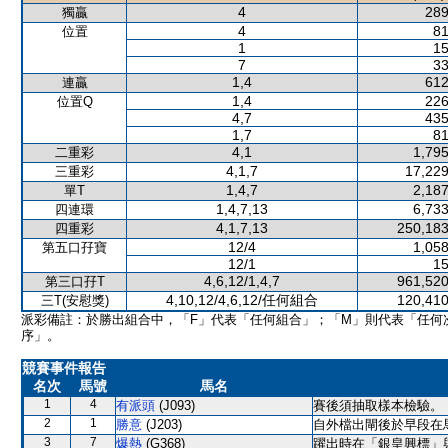
4
289
獨贏
4
81
位置
1
15
7
33
1,4
612
連贏
1,4
226
位置Q
4,7
435
1,7
81
4,1
1,795
二重彩
4,1,7
17,229
三重彩
1,4,7
2,187
單T
1,4,7,13
6,733
四連環
4,1,7,13
250,183
四重彩
12/4
1,058
第五口孖寶
12/1
15
4,6,12/1,4,7
961,520
第三口孖T
4,10,12/4,6,12/任何組合
120,410
三T(安慰獎)
派彩備註：於勝出組合中，「F」代表「任何組合」；「M」則代表「任何
序」。
競賽事件報告
名次
馬號
馬名
1
4
有派頭
(J093)
賽後須抽取樣本檢驗。
2
1
勝意
(J203)
自外檔出閘後於早段在
3
7
爆熱
(G368)
躍出時在「銀皇興標」