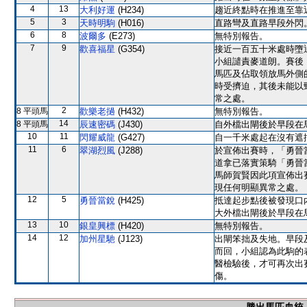
4
13
大利好運
(H234)
趨近終點時在推進至靠
5
3
天時明駒
(H016)
直路彎及直路早段外閃
6
8
波爾多
(E273)
無特別報告。
7
9
歡喜福星
(G354)
接近一百五十米處時墮
小組譴責麥道朗。賽後
馬匹及佔取領放馬外側
時受擠迫，其後未能以
常之處。
2
8 平頭馬
歡樂老撾
(H432)
無特別報告。
14
8 平頭馬
辰速密碼
(J430)
自外檔出閘後於早段在
10
11
閃耀威龍
(G427)
自一千米處起在沒有遮
11
6
翠湖烈風
(J288)
於宣佈出賽時，「勇晉
道拿已落實策騎「勇晉
馬師賀賢因此項宣佈出
現任何明顯異常之處。
12
5
勇晉當銳
(H425)
抵達起步點後被發現口
大外檔出閘後於早段在
13
10
銀皇興標
(H420)
無特別報告。
14
12
加州星馳
(J123)
出閘笨拙及失地。早段
而回，小組認為此駒的
醫檢驗後，才可再次出
傷。