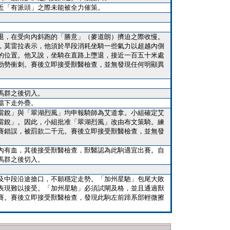
近「有派頭」之際未能被全力催策。
。
退，在受向內斜跑的「勝意」（麥道朗）擠迫之際收慢。
，莫雷拉表示，他須於早段消耗坐騎一些氣力以超越內側
的位置。他又說，坐騎在直路上墮退，接近一百五十米處
勁勢衝刺。賽後立即接受獸醫檢查，並無發現任何明顯異
馬群之後切入。
擋下走外疊。
當銳」與「翠湖烈風」均申報騎師為艾道拿。小組確定艾
當銳」。因此，小組批准「翠湖烈風」改由布文策騎。練
賽錯誤，被罰款二千元。賽後立即接受獸醫檢查，並無發
內有血，其後接受獸醫檢查，獸醫認為此駒適宜出賽。自
馬群之後切入。
及中段沿途搶口，不願穩定走勢。「加州星馳」包尾大敗
表現難以接受。「加州星馳」必須試閘及格，並且通過獸
賽。賽後立即接受獸醫檢查，發現此駒左前蹄系部輕微擦