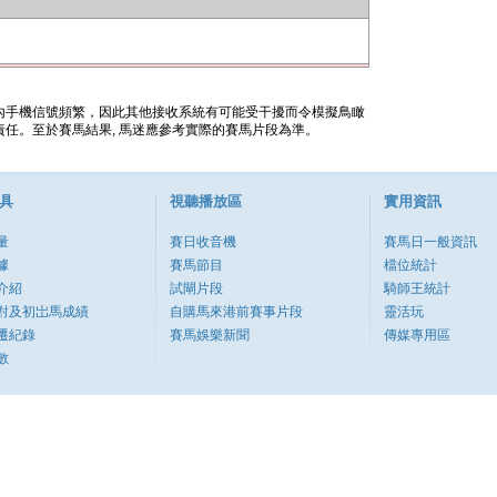
內手機信號頻繁，因此其他接收系統有可能受干擾而令模擬鳥瞰
任。至於賽馬結果, 馬迷應參考實際的賽馬片段為準。
具
視聽播放區
實用資訊
量
賽日收音機
賽馬日一般資訊
據
賽馬節目
檔位統計
介紹
試閘片段
騎師王統計
對及初岀馬成績
自購馬來港前賽事片段
靈活玩
遷紀錄
賽馬娛樂新聞
傳媒專用區
數