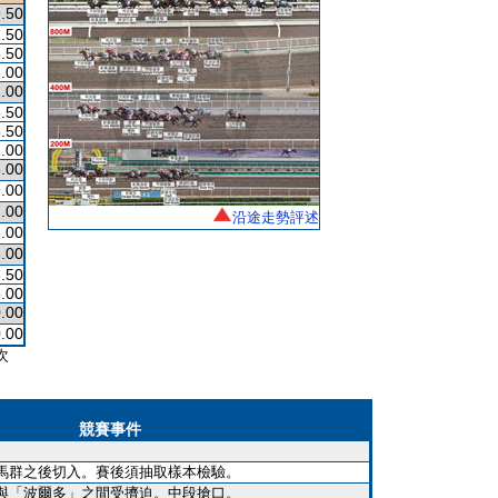
.50
.50
.50
.00
.00
.50
.50
.00
.00
.00
.00
沿途走勢評述
.00
.00
.50
.00
.00
.00
次
競賽事件
馬群之後切入。賽後須抽取樣本檢驗。
與「波爾多」之間受擠迫。中段搶口。