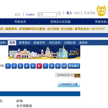
登入
/
登記
常見問題
首頁
English
馬會會員
慈善及社區貢獻
馬會知多
放區
|
國際賽馬
|
香港國際馬匹拍賣會
|
從化馬場
|
投注指南
|
賽馬知多些
|
RESTART
資料
賽果
賽事報告
騎練資料
馬匹資料
試閘結果
賽期表
沙田:
 :
好地
全天候跑道