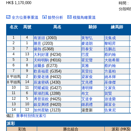
HK$ 1,170,000
時間 :
分段時間
全方位賽事重溫
餘勢分析
模擬鳥瞰重溫
名次
馬號
馬名
騎師
練馬師
1
4
有派頭
(J093)
黃智弘
沈集成
2
1
勝意
(J203)
麥道朗
黎昭昇
3
7
爆熱
(G368)
田泰安
伍鵬志
4
13
大利好運
(H234)
巴度
蔡約翰
5
3
天時明駒
(H016)
霍宏聲
大衛希斯
6
8
波爾多
(E273)
莫雅
蔡約翰
7
9
歡喜福星
(G354)
莫雷拉
方嘉柏
2
8 平頭馬
歡樂老撾
(H432)
梁家俊
姚本輝
14
8 平頭馬
辰速密碼
(J430)
艾兆禮
巫偉傑
10
11
閃耀威龍
(G427)
潘明輝
文家良
11
6
翠湖烈風
(J288)
布文
賀賢
12
5
勇晉當銳
(H425)
艾道拿
游達榮
13
10
銀皇興標
(H420)
鍾易禮
羅富全
14
12
加州星馳
(J123)
湯普新
告東尼
備註:
賽事特別情況索引
派彩
彩池
勝出組合
派彩 (HK$)