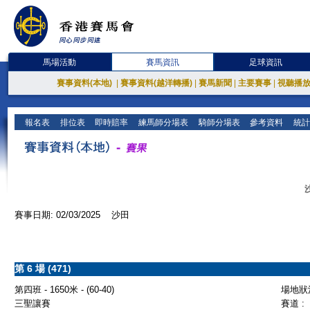
馬場活動
賽馬資訊
足球資訊
賽事資料(本地)
|
賽事資料(越洋轉播)
|
賽馬新聞
|
主要賽事
|
視聽播
報名表
排位表
即時賠率
練馬師分場表
騎師分場表
參考資料
統計
賽事日期: 02/03/2025 沙田
第 6 場 (471)
第四班 - 1650米 - (60-40)
場地狀況
三聖讓賽
賽道 :