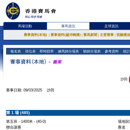
馬場活動
賽馬資訊
足球資訊
賽事資料(本地)
|
賽事資料(越洋轉播)
|
賽馬新聞
|
主要賽事
|
視聽播
報名表
排位表
即時賠率
練馬師分場表
騎師分場表
參考資料
統計
沙田:
賽事日期: 09/03/2025 沙田
第 1 場 (485)
第五班 - 1400米 - (40-0)
場地狀況
聯合讓賽
賽道 :