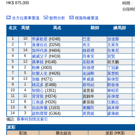
HK$ 875,000
時間 :
分段時間
全方位賽事重溫
餘勢分析
模擬鳥瞰重溫
名次
馬號
馬名
騎師
練馬師
1
10
帝豪歡星
(H248)
巴度
游達榮
2
7
進優自在
(D258)
布文
文家良
3
14
加州代表
(H404)
鍾易禮
告東尼
4
6
威威父子
(H419)
田泰安
賀賢
5
12
萬事靚
(H148)
巫顯東
容天鵬
6
2
勁爽
(J003)
班德禮
丁冠豪
7
5
欣樂人生
(H426)
金誠剛
葉楚航
8
13
加飯
(H271)
希威森
蘇偉賢
9
1
桃花多
(E488)
蔡明紹
鄭俊偉
10
4
智開心
(J351)
湯普新
黎昭昇
11
11
背背龍
(H374)
賀銘年
巫偉傑
12
8
江南盛
(H326)
麥當能
伍鵬志
13
9
自由奔騰
(J163)
奧爾民
姚本輝
14
3
超勁寶寶
(G364)
黃寶妮
廖康銘
備註:
賽事特別情況索引
派彩
彩池
勝出組合
派彩 (HK$)