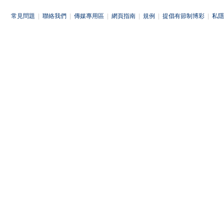
常見問題
|
聯絡我們
|
傳媒專用區
|
網頁指南
|
規例
|
提倡有節制博彩
|
私隱