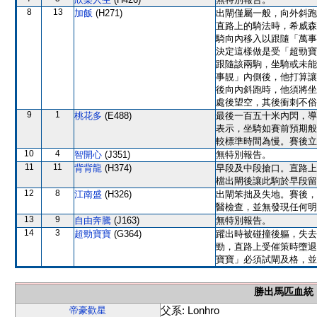
8
13
加飯
(H271)
出閘僅屬一般，向外斜跑
直路上的騎法時，希威森
騎向內移入以跟隨「萬事
決定這樣做是受「超勁寶
跟隨該兩駒，坐騎或未能
事靚」內側後，他打算讓
後向內斜跑時，他須將坐
處後望空，其後衝刺不俗
9
1
桃花多
(E488)
最後一百五十米內閃，導
表示，坐騎如賽前預期般
較標準時間為慢。賽後立
10
4
智開心
(J351)
無特別報告。
11
11
背背龍
(H374)
早段及中段搶口。直路上
檔出閘後讓此駒於早段留
12
8
江南盛
(H326)
出閘笨拙及失地。賽後，
醫檢查，並無發現任何明
13
9
自由奔騰
(J163)
無特別報告。
14
3
超勁寶寶
(G364)
躍出時被碰撞後軀，失去
勁，直路上受催策時墮退
寶寶」必須試閘及格，並
勝出馬匹血統
父系: Lonhro
帝豪歡星