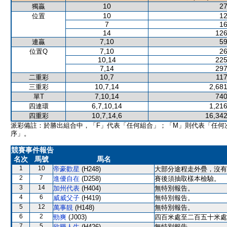
10
27
獨贏
10
12
位置
7
16
14
126
7,10
59
連贏
7,10
26
位置Q
10,14
225
7,14
297
10,7
117
二重彩
10,7,14
2,681
三重彩
7,10,14
740
單T
6,7,10,14
1,216
四連環
10,7,14,6
16,342
四重彩
派彩備註：於勝出組合中，「F」代表「任何組合」；「M」則代表「任何
序」。
競賽事件報告
名次
馬號
馬名
1
10
帝豪歡星
(H248)
大部分途程走外疊，沒有
2
7
進優自在
(D258)
賽後須抽取樣本檢驗。
3
14
加州代表
(H404)
無特別報告。
4
6
威威父子
(H419)
無特別報告。
5
12
萬事靚
(H148)
無特別報告。
6
2
勁爽
(J003)
四百米處至二百五十米處
7
5
欣樂人生
(H426)
無特別報告。