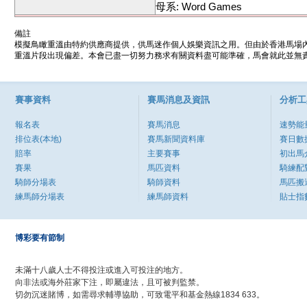
母系: Word Games
備註
模擬鳥瞰重溫由特約供應商提供，供馬迷作個人娛樂資訊之用。但由於香港馬場
重溫片段出現偏差。本會已盡一切努力務求有關資料盡可能準確，馬會就此並無責
賽事資料
賽馬消息及資訊
分析工
報名表
賽馬消息
速勢能
排位表(本地)
賽馬新聞資料庫
賽日數
賠率
主要賽事
初出馬
賽果
馬匹資料
騎練配
騎師分場表
騎師資料
馬匹搬
練馬師分場表
練馬師資料
貼士指
博彩要有節制
未滿十八歲人士不得投注或進入可投注的地方。
向非法或海外莊家下注，即屬違法，且可被判監禁。
切勿沉迷賭博，如需尋求輔導協助，可致電平和基金熱線1834 633。