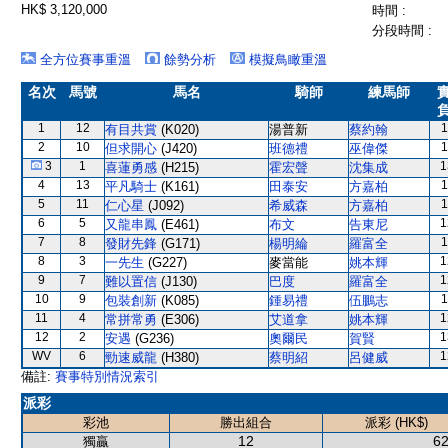
HK$ 3,120,000
時間 :
分段時間 :
全方位賽事重溫
餘勢分析
模擬鳥瞰重溫
名次
馬號
馬名
騎師
練馬師
1
12
1
有目共賞
(K020)
湯普新
蔡約翰
2
10
1
但求開心
(J420)
班德禮
巫偉傑
3
1
1
喜蓮勇感
(H215)
霍宏聲
沈集成
4
13
1
平凡騎士
(K161)
田泰安
方嘉柏
5
11
1
仁心星
(J092)
希威森
方嘉柏
6
5
1
又龍串鳳
(E461)
布文
告東尼
7
8
1
發財先鋒
(G171)
楊明綸
羅富全
8
3
1
一先生
(G227)
麥當能
姚本輝
9
7
1
難以置信
(J130)
巴度
羅富全
10
9
1
包裝創新
(K085)
鍾易禮
伍鵬志
11
4
1
常拼常勇
(E306)
艾道拿
姚本輝
12
2
1
安遇
(G236)
奧爾民
賀賢
WV
6
1
勁速威龍
(H380)
蔡明紹
呂健威
備註:
賽事特別情況索引
派彩
彩池
勝出組合
派彩 (HK$)
12
62
獨贏