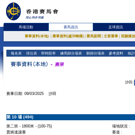
馬場活動
賽馬資訊
足球資訊
賽事資料(本地)
|
賽事資料(越洋轉播)
|
賽馬新聞
|
主要賽事
|
視聽播
報名表
排位表
即時賠率
練馬師分場表
騎師分場表
參考資料
統計
沙田:
賽事日期: 09/03/2025 沙田
第 10 場 (494)
第二班 - 1800米 - (100-75)
場地狀況 :
賈炳達讓賽
賽道 :