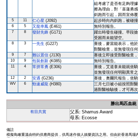
組考慮了是否有足夠理據
擦為理由，對「喜蓮勇感
斜跑而引起，因而宣佈覆
5
11
仁心星
(J092)
起步時向內斜跑，被碰撞
6
5
又龍串鳳
(E461)
無特別報告。
7
8
發財先鋒
(G171)
躍出時發生碰撞。早段搶
受困而未能望空。
8
3
一先生
(G227)
賽後，麥當能表示，他於
獸醫檢查，並無發現任何
9
7
難以置信
(J130)
賽後立即接受獸醫檢查，
10
9
包裝創新
(K085)
無特別報告。
11
4
常拼常勇
(E306)
賽後，艾道拿未能就坐騎
並無發現任何明顯異常之
12
2
安遇
(G236)
賽後，奧爾民報告，坐騎
WV
6
勁速威龍
(H380)
三月七日被小組按照獸醫
過獸醫檢驗後，才可再次
勝出馬匹血統
父系: Shamus Award
有目共賞
母系: Ecosse
備註
模擬鳥瞰重溫由特約供應商提供，供馬迷作個人娛樂資訊之用。但由於香港馬場