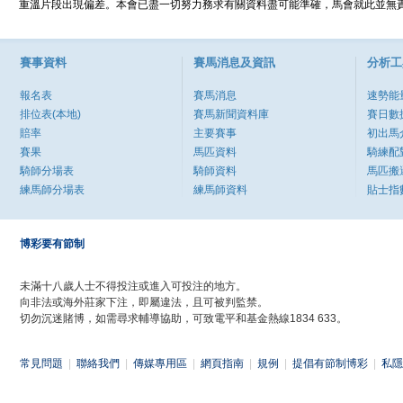
重溫片段出現偏差。本會已盡一切努力務求有關資料盡可能準確，馬會就此並無責
賽事資料
賽馬消息及資訊
分析工
報名表
賽馬消息
速勢能
排位表(本地)
賽馬新聞資料庫
賽日數
賠率
主要賽事
初出馬
賽果
馬匹資料
騎練配
騎師分場表
騎師資料
馬匹搬
練馬師分場表
練馬師資料
貼士指
博彩要有節制
未滿十八歲人士不得投注或進入可投注的地方。
向非法或海外莊家下注，即屬違法，且可被判監禁。
切勿沉迷賭博，如需尋求輔導協助，可致電平和基金熱線1834 633。
常見問題
|
聯絡我們
|
傳媒專用區
|
網頁指南
|
規例
|
提倡有節制博彩
|
私隱