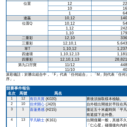
12
22
位置
10
16
1
64
10,12
140
連贏
10,12
54
位置Q
1,12
242
1,10
179
12,10
336
二重彩
12,10,1
5,643
三重彩
1,10,12
1,237
單T
1,10,12,13
1,181
四連環
12,10,1,13
28,821
四重彩
11/12
448
第九口孖寶
11/10
40
派彩備註：於勝出組合中，「F」代表「任何組合」；「M」則代表「任何
序」。
競賽事件報告
名次
馬號
馬名
1
12
有目共賞
(K020)
賽後須抽取樣本檢驗。
2
10
但求開心
(J420)
自外檔出閘後於早段在馬
3
1
喜蓮勇感
(H215)
接近五十米處時與「平凡
有遮擋下走外疊。
4
13
平凡騎士
(K161)
出閘僅屬一般，其後不久
「仁心星」碰撞後向內斜