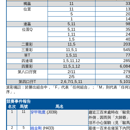
11
33
獨贏
11
13
位置
5
20
1
14
5,11
98
連贏
5,11
35
位置Q
1,11
24
1,5
40
11,5
203
二重彩
11,5,1
545
三重彩
1,5,11
77
單T
1,5,11,12
285
四連環
11,5,1,12
6,084
四重彩
2/11
279
第八口孖寶
2/5
82
2,6,7/1,5,11
5,101
第四口孖T
派彩備註：於勝出組合中，「F」代表「任何組合」；「M」則代表「任何
序」。
競賽事件報告
名次
馬號
馬名
1
11
穿甲戰鷹
(J039)
趨近三百米處時在「駿奕
外側，因而與「大師爺」
項不小心策騎（見「駿馬
2
5
鐵金剛
(H433)
最後一百米在催策下內閃