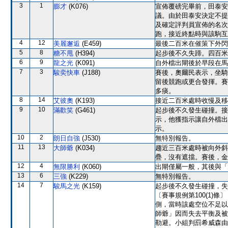
3
1
膨才
(K076)
宣佈覆磅完畢前，田泰安
議。由於田泰安決定不提
及確定評判員宣佈的名次
跑，接近終點時與該駒互
4
12
美麗邂逅
(E459)
最後二百米在催策下外閃
5
8
糖不甩
(H394)
起步後不久失蹄。四百米
6
9
龍之光
(K091)
自外檔出閘後於早段在馬
7
3
駿奕快車
(J188)
賽後，奧爾民表示，坐騎
留後競跑或更合發揮。賽
多痰。
8
14
艾彼奧
(K193)
接近二百米處時收慢及移
9
10
滿歡笑
(G461)
起步後不久發生碰撞。接
示，他獲指示讓自外檔出
示。
10
2
朗日自強
(J530)
無特別報告。
11
13
大師爺
(K034)
趨近三百米處時被向外斜
疊，沒有遮擋。賽後，金
12
4
無限勝利
(K060)
出閘僅屬一般，其後與「
13
6
三強
(K229)
無特別報告。
14
7
駿馬之光
(K159)
起步後不久發生碰撞，失
〔賽事規例第100(1
側，當時該處空位不足以
師爺」因而失去平衡及被
勒避。小組判罰希威森由