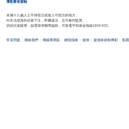
博彩要有節制
未滿十八歲人士不得投注或進入可投注的地方。
向非法或海外莊家下注，即屬違法，且可被判監禁。
切勿沉迷賭博，如需尋求輔導協助，可致電平和基金熱線1834 633。
常見問題
|
聯絡我們
|
傳媒專用區
|
網頁指南
|
規例
|
提倡有節制博彩
|
私隱