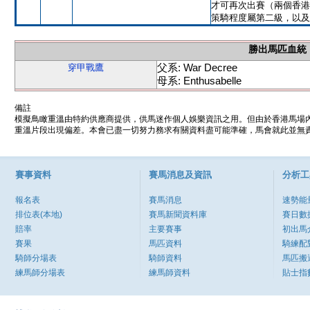
才可再次出賽（兩個香港
策騎程度屬第二級，以及
勝出馬匹血統
父系: War Decree
穿甲戰鷹
母系: Enthusabelle
備註
模擬鳥瞰重溫由特約供應商提供，供馬迷作個人娛樂資訊之用。但由於香港馬場
重溫片段出現偏差。本會已盡一切努力務求有關資料盡可能準確，馬會就此並無責
賽事資料
賽馬消息及資訊
分析工
報名表
賽馬消息
速勢能
排位表(本地)
賽馬新聞資料庫
賽日數
賠率
主要賽事
初出馬
賽果
馬匹資料
騎練配
騎師分場表
騎師資料
馬匹搬
練馬師分場表
練馬師資料
貼士指