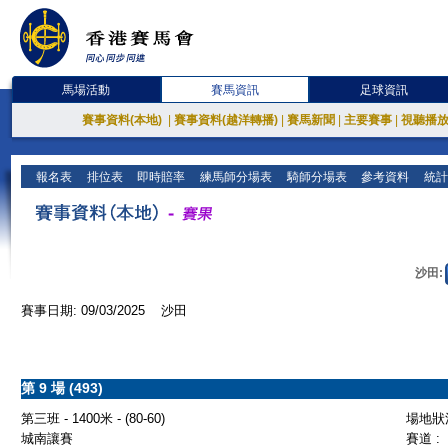
馬場活動
賽馬資訊
足球資訊
賽事資料(本地)
|
賽事資料(越洋轉播)
|
賽馬新聞
|
主要賽事
|
視聽播
報名表
排位表
即時賠率
練馬師分場表
騎師分場表
參考資料
統計
沙田:
賽事日期: 09/03/2025 沙田
第 9 場 (493)
第三班 - 1400米 - (80-60)
場地狀況
城南讓賽
賽道 :