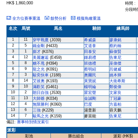
HK$ 1,860,000
時間 :
分段時間
全方位賽事重溫
餘勢分析
模擬鳥瞰重溫
名次
馬號
馬名
騎師
練馬師
1
11
穿甲戰鷹
(J039)
希威森
廖康銘
2
5
鐵金剛
(H433)
艾道拿
蔡約翰
3
1
膨才
(K076)
田泰安
蘇偉賢
4
12
美麗邂逅
(E459)
鍾易禮
告東尼
5
8
糖不甩
(H394)
班德禮
巫偉傑
6
9
龍之光
(K091)
蔡明紹
呂健威
7
3
駿奕快車
(J188)
奧爾民
姚本輝
8
14
艾彼奧
(K193)
黃寶妮
大衛希斯
9
10
滿歡笑
(G461)
楊明綸
鄭俊偉
10
2
朗日自強
(J530)
霍宏聲
文家良
11
13
大師爺
(K034)
金誠剛
丁冠豪
12
4
無限勝利
(K060)
巴度
方嘉柏
13
6
三強
(K229)
湯普新
容天鵬
14
7
駿馬之光
(K159)
麥當能
告東尼
備註:
賽事特別情況索引
派彩
彩池
勝出組合
派彩 (HK$)