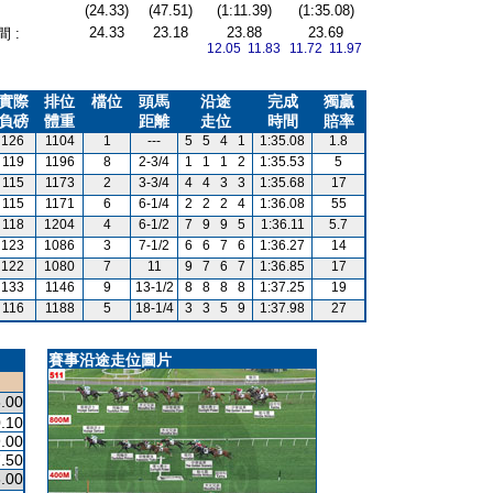
(24.33)
(47.51)
(1:11.39)
(1:35.08)
24.33
23.18
23.88
23.69
 :
12.05 11.83
11.72 11.97
實際
排位
檔位
頭馬
沿途
完成
獨贏
負磅
體重
距離
走位
時間
賠率
126
1104
1
---
5
5
4
1
1:35.08
1.8
119
1196
8
2-3/4
1
1
1
2
1:35.53
5
115
1173
2
3-3/4
4
4
3
3
1:35.68
17
115
1171
6
6-1/4
2
2
2
4
1:36.08
55
118
1204
4
6-1/2
7
9
9
5
1:36.11
5.7
123
1086
3
7-1/2
6
6
7
6
1:36.27
14
122
1080
7
11
9
7
6
7
1:36.85
17
133
1146
9
13-1/2
8
8
8
8
1:37.25
19
116
1188
5
18-1/4
3
3
5
9
1:37.98
27
賽事沿途走位圖片
.00
.10
.00
.50
.00