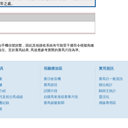
常之處。
內手機信號頻繁，因此其他接收系統有可能受干擾而令模擬鳥瞰
任。至於賽馬結果, 馬迷應參考實際的賽馬片段為準。
具
視聽播放區
實用資訊
量
賽日收音機
賽馬日一般資訊
據
賽馬節目
檔位統計
介紹
試閘片段
騎師王統計
對及初岀馬成績
自購馬來港前賽事片段
靈活玩
遷紀錄
賽馬娛樂新聞
傳媒專用區
數