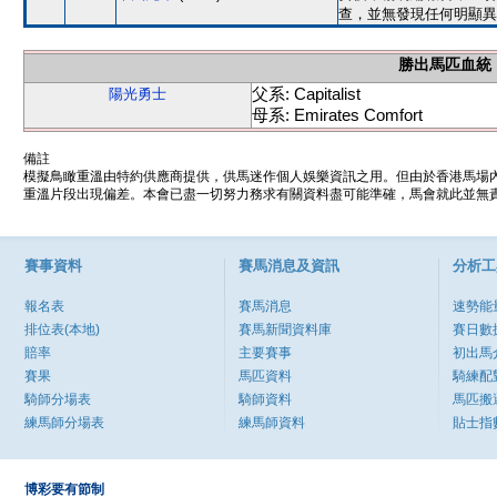
查，並無發現任何明顯異
勝出馬匹血統
父系: Capitalist
陽光勇士
母系: Emirates Comfort
備註
模擬鳥瞰重溫由特約供應商提供，供馬迷作個人娛樂資訊之用。但由於香港馬場
重溫片段出現偏差。本會已盡一切努力務求有關資料盡可能準確，馬會就此並無責
賽事資料
賽馬消息及資訊
分析工
報名表
賽馬消息
速勢能
排位表(本地)
賽馬新聞資料庫
賽日數
賠率
主要賽事
初出馬
賽果
馬匹資料
騎練配
騎師分場表
騎師資料
馬匹搬
練馬師分場表
練馬師資料
貼士指
博彩要有節制