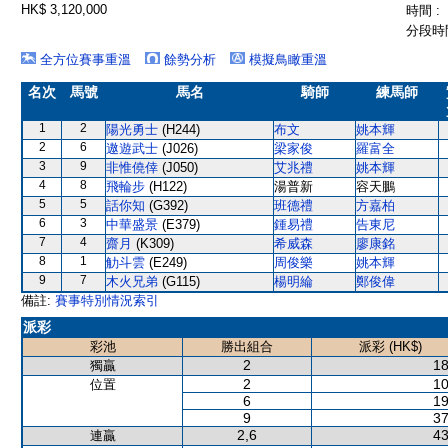
HK$ 3,120,000
時間 :
分段時間
全方位賽事重溫
餘勢分析
模擬鳥瞰重溫
名次
馬號
馬名
騎師
練馬師
1
2
陽光勇士
(H244)
布文
姚本輝
2
6
遨遊武士
(J026)
梁家俊
羅富全
3
9
非惟僥倖
(J050)
艾兆禮
姚本輝
4
8
飛輪步
(H122)
湯普新
容天鵬
5
5
話你知
(G392)
班德禮
方嘉柏
6
3
中華盛景
(E379)
鍾易禮
告東尼
7
4
齋月
(K309)
希威森
廖康銘
8
1
觔斗雲
(E249)
周俊樂
姚本輝
9
7
木火兄弟
(G115)
楊明綸
鄭俊偉
備註:
賽事特別情況索引
派彩
彩池
勝出組合
派彩 (HK$)
2
18
獨贏
2
10
位置
6
19
9
37
2,6
43
連贏