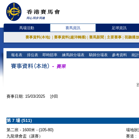
馬場活動
賽馬資訊
足球資訊
賽事資料(本地)
|
賽事資料(越洋轉播)
|
賽馬新聞
|
主要賽事
|
視聽播
報名表
排位表
即時賠率
練馬師分場表
騎師分場表
參考資料
統計
賽事日期: 15/03/2025 沙田
第 7 場 (511)
第二班 - 1600米 - (105-80)
場地狀況
九龍塘會盃（讓賽）
賽道 :