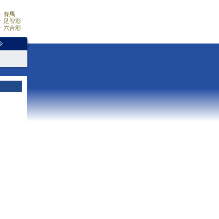
賽馬
足智彩
六合彩
少