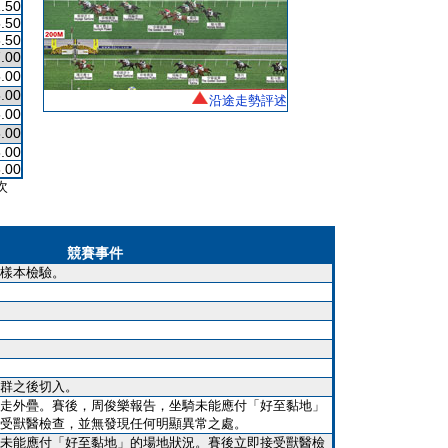
.50
.50
.50
.00
.00
.00
沿途走勢評述
.00
.00
.00
.00
次
競賽事件
樣本檢驗。
群之後切入。
走外疊。賽後，周俊樂報告，坐騎未能應付「好至黏地」
受獸醫檢查，並無發現任何明顯異常之處。
未能應付「好至黏地」的場地狀況。賽後立即接受獸醫檢