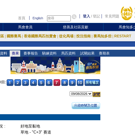
登入
/
登記
常見問題
首頁
English
馬會會員
慈善及社區貢獻
馬會知多
放區
|
國際賽馬
|
香港國際馬匹拍賣會
|
從化馬場
|
投注指南
|
賽馬知多些
|
RESTART
資料
賽果
賽事報告
騎練資料
馬匹資料
試閘結果
賽期表
沙田:
 :
好地至黏地
草地 - "C+3" 賽道