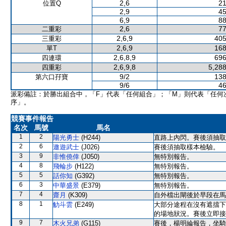
2,6
21
位置Q
2,9
45
6,9
88
2,6
77
二重彩
2,6,9
405
三重彩
2,6,9
168
單T
2,6,8,9
696
四連環
2,6,9,8
5,288
四重彩
9/2
138
第六口孖寶
9/6
46
派彩備註：於勝出組合中，「F」代表「任何組合」；「M」則代表「任何
序」。
競賽事件報告
名次
馬號
馬名
1
2
陽光勇士
(H244)
直路上內閃。賽後須抽取
2
6
遨遊武士
(J026)
賽後須抽取樣本檢驗。
3
9
非惟僥倖
(J050)
無特別報告。
4
8
飛輪步
(H122)
無特別報告。
5
5
話你知
(G392)
無特別報告。
6
3
中華盛景
(E379)
無特別報告。
7
4
齋月
(K309)
自外檔出閘後於早段在馬
8
1
觔斗雲
(E249)
大部分途程在沒有遮擋下
的場地狀況。賽後立即接
9
7
木火兄弟
(G115)
賽後，楊明綸報告，坐騎