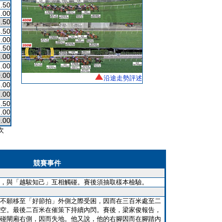
.50
.00
.50
.50
.00
.50
.00
.00
.00
沿途走勢評述
.00
.00
.50
.00
.00
次
競賽事件
，與「越駿知己」互相觸碰。賽後須抽取樣本檢驗。
不願移至「好節拍」外側之際受困，因而在三百米處至二
空。最後二百米在催策下持續內閃。賽後，梁家俊報告，
碰閘廂右側，因而失地。他又說，他的右腳因而在腳踏內