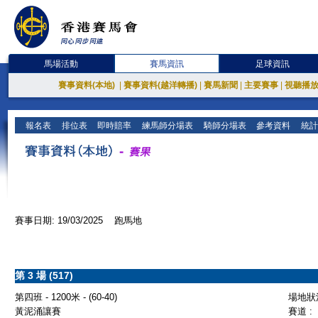
馬場活動
賽馬資訊
足球資訊
賽事資料(本地)
|
賽事資料(越洋轉播)
|
賽馬新聞
|
主要賽事
|
視聽播
報名表
排位表
即時賠率
練馬師分場表
騎師分場表
參考資料
統計
賽事日期: 19/03/2025 跑馬地
第 3 場 (517)
第四班 - 1200米 - (60-40)
場地狀況
黃泥涌讓賽
賽道 :