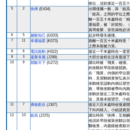
移位，須於接近一百五十
5
2
快搏
(E434)
出閘僅屬一般，與「銳高
「銳高」之間的窄位之際
離一百五十米處時在「精
運福星」被「好節拍」（
責周俊樂，並告誡他必須
6
5
越駿知己
(G033)
起步時發生碰撞。
7
11
幸運福星
(K073)
跑離一百五十米處時受「
之際未能被力策。
8
6
電訊龍駒
(H322)
接近一千米處時在一度受
9
3
凝聚美麗
(J299)
大部分途程在沒有遮擋下
10
9
競駿天下
(G272)
躍出時被「飛黃」碰撞。
的坐騎於早段留後競跑。
在「飛黃」內側的窄位競
時，見習騎師黃智弘表示
坐騎移至該駒內側以望空
跑，導致坐騎被帶向內跑
坐騎於接近二百米處時在
迫，其後未能望空。小組
11
7
勇敢歡欣
(J307)
接近六百米處時收慢避開
下向內移入。小組譴責賀
12
10
銳高
(J375)
躍出時與「快搏」互相觸
他須於早段催策坐騎以領
醫檢查，內窺鏡檢查顯示