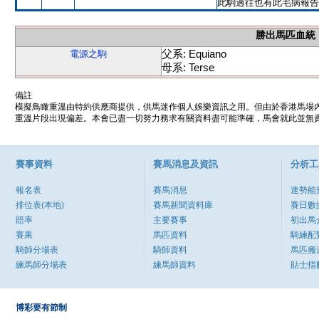
此駒過往也有此毛病報告
勝出馬匹血統
父系: Equiano
電源之駒
母系: Terse
備註
模擬鳥瞰重溫由特約供應商提供，供馬迷作個人娛樂資訊之用。但由於香港馬場
重溫片段出現偏差。本會已盡一切努力務求有關資料盡可能準確，馬會就此並無責
賽事資料
賽馬消息及資訊
分析工
報名表
賽馬消息
速勢能
排位表(本地)
賽馬新聞資料庫
賽日數
賠率
主要賽事
初出馬
賽果
馬匹資料
騎練配
騎師分場表
騎師資料
馬匹搬
練馬師分場表
練馬師資料
貼士指
博彩要有節制