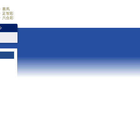
賽馬
足智彩
六合彩
少