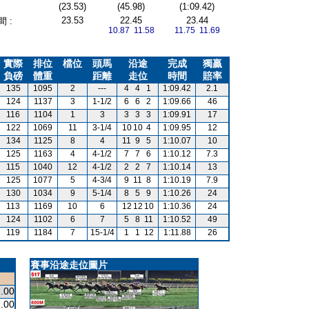
(23.53)
(45.98)
(1:09.42)
23.53
22.45
23.44
 :
10.87 11.58
11.75 11.69
實際
排位
檔位
頭馬
沿途
完成
獨贏
負磅
體重
距離
走位
時間
賠率
135
1095
2
---
4
4
1
1:09.42
2.1
124
1137
3
1-1/2
6
6
2
1:09.66
46
116
1104
1
3
3
3
3
1:09.91
17
122
1069
11
3-1/4
10
10
4
1:09.95
12
134
1125
8
4
11
9
5
1:10.07
10
125
1163
4
4-1/2
7
7
6
1:10.12
7.3
115
1040
12
4-1/2
2
2
7
1:10.14
13
125
1077
5
4-3/4
9
11
8
1:10.19
7.9
130
1034
9
5-1/4
8
5
9
1:10.26
24
113
1169
10
6
12
12
10
1:10.36
24
124
1102
6
7
5
8
11
1:10.52
49
119
1184
7
15-1/4
1
1
12
1:11.88
26
賽事沿途走位圖片
.00
.00