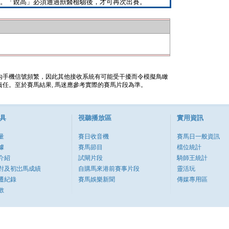
。「銳高」必須通過獸醫檢驗後，才可再次出賽。
內手機信號頻繁，因此其他接收系統有可能受干擾而令模擬鳥瞰
任。至於賽馬結果, 馬迷應參考實際的賽馬片段為準。
具
視聽播放區
實用資訊
量
賽日收音機
賽馬日一般資訊
據
賽馬節目
檔位統計
介紹
試閘片段
騎師王統計
對及初岀馬成績
自購馬來港前賽事片段
靈活玩
遷紀錄
賽馬娛樂新聞
傳媒專用區
數