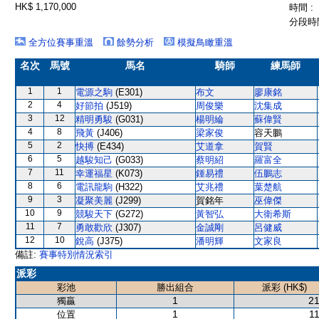
HK$ 1,170,000
時間 :
分段時間
全方位賽事重溫
餘勢分析
模擬鳥瞰重溫
名次
馬號
馬名
騎師
練馬師
1
1
電源之駒
(E301)
布文
廖康銘
2
4
好節拍
(J519)
周俊樂
沈集成
3
12
精明勇駿
(G031)
楊明綸
蘇偉賢
4
8
飛黃
(J406)
梁家俊
容天鵬
5
2
快搏
(E434)
艾道拿
賀賢
6
5
越駿知己
(G033)
蔡明紹
羅富全
7
11
幸運福星
(K073)
鍾易禮
伍鵬志
8
6
電訊龍駒
(H322)
艾兆禮
葉楚航
9
3
凝聚美麗
(J299)
賀銘年
巫偉傑
10
9
競駿天下
(G272)
黃智弘
大衛希斯
11
7
勇敢歡欣
(J307)
金誠剛
呂健威
12
10
銳高
(J375)
潘明輝
文家良
備註:
賽事特別情況索引
派彩
彩池
勝出組合
派彩 (HK$)
1
21
獨贏
1
11
位置