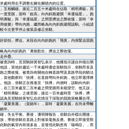
米處時用右手調整右腳在腳踏內的位置。
」互相觸碰。接近二百五十米處時在佔取「精明勇駿」與
一度受困，當時「銳高」向內斜跑避開「幸運福星」。跑
明勇駿」與「幸運福星」之間受擠迫之際收慢，當時「幸
周俊樂）帶向內跑，繼而略為向內斜跑避開該駒。小組譴
較今次更早停止催策及修正坐騎。
好節拍」擠迫。末段在向內斜跑的「飛黃」內側緊迫競跑
略為向內斜跑的「勇敢歡欣」擠迫之際收慢。
走外疊。
被查詢時，見習騎師黃智弘表示，他獲指示讓自外檔出閘
他說，當他於趨近一千米處時遵從策騎指示，坐騎昂首及
跑之際收慢。被查詢有關他在轉直路彎及直路早段的騎法
，當他觀察到「快搏」在直路彎向外斜跑，他立即選擇將
。他說，坐騎正在推進至「快搏」內側時，該駒向內斜
，在三百米處至二百米處之間受困而未能望空。他又說，
「精明勇駿」之後受困，接近一百米處時受「快搏」擠
認為見習騎師黃智弘在此情況下採取的競跑策略屬合理。
「凝聚美麗」（賀銘年），當時「凝聚美麗」在尚未帶離
銘年。
碰，失去平衡。賽後，潘明輝報告，坐騎自外檔出閘後，
放，導致坐騎在直路上對催策毫無反應。賽後立即接受獸
此駒的氣管內有很多血，並發現此駒患有「喘鳴症」，而