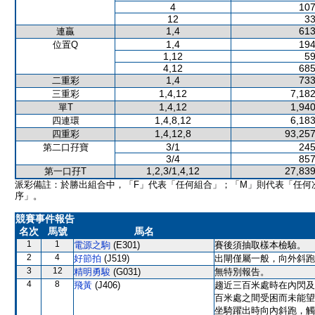
4
107
12
33
1,4
613
連贏
1,4
194
位置Q
1,12
59
4,12
685
1,4
733
二重彩
1,4,12
7,182
三重彩
1,4,12
1,940
單T
1,4,8,12
6,183
四連環
1,4,12,8
93,257
四重彩
3/1
245
第二口孖寶
3/4
857
1,2,3/1,4,12
27,839
第一口孖T
派彩備註：於勝出組合中，「F」代表「任何組合」；「M」則代表「任何
序」。
競賽事件報告
名次
馬號
馬名
1
1
電源之駒
(E301)
賽後須抽取樣本檢驗。
2
4
好節拍
(J519)
出閘僅屬一般，向外斜跑
3
12
精明勇駿
(G031)
無特別報告。
4
8
飛黃
(J406)
趨近三百米處時在內閃及
百米處之間受困而未能望
坐騎躍出時向內斜跑，觸