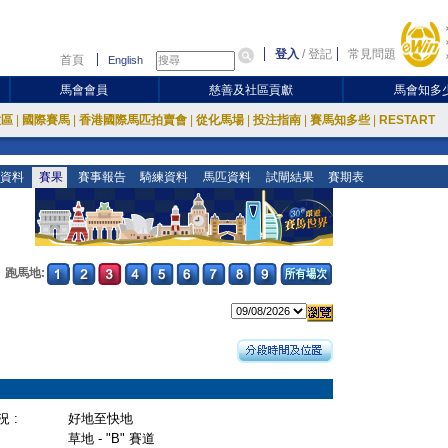
登入
/
登記
常見問題
首頁
English
馬會會員
慈善及社區貢獻
馬會知多
放區
|
國際賽馬
|
香港國際馬匹拍賣會
|
從化馬場
|
投注指南
|
賽馬知多些
|
RESTART
資料
賽果
賽事報告
騎練資料
馬匹資料
試閘結果
賽期表
跑馬地:
 :
好地至快地
草地 - "B" 賽道