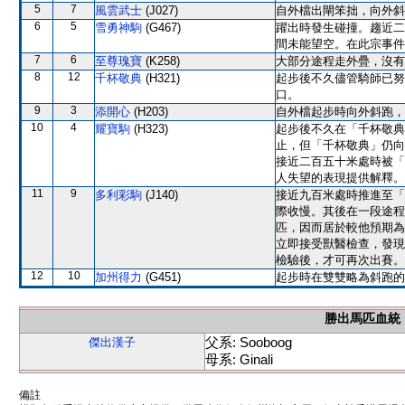
5
7
風雲武士
(J027)
自外檔出閘笨拙，向外斜
6
5
雪勇神駒
(G467)
躍出時發生碰撞。趨近二
間未能望空。在此宗事件
7
6
至尊瑰寶
(K258)
大部分途程走外疊，沒有
8
12
千杯敬典
(H321)
起步後不久儘管騎師已努
口。
9
3
添開心
(H203)
自外檔起步時向外斜跑，
10
4
耀寶駒
(H323)
起步後不久在「千杯敬典
止，但「千杯敬典」仍向
接近二百五十米處時被「
人失望的表現提供解釋。
11
9
多利彩駒
(J140)
接近九百米處時推進至「
際收慢。其後在一段途程
匹，因而居於較他預期為
立即接受獸醫檢查，發現
檢驗後，才可再次出賽。
12
10
加州得力
(G451)
起步時在雙雙略為斜跑的
勝出馬匹血統
父系: Sooboog
傑出漢子
母系: Ginali
備註