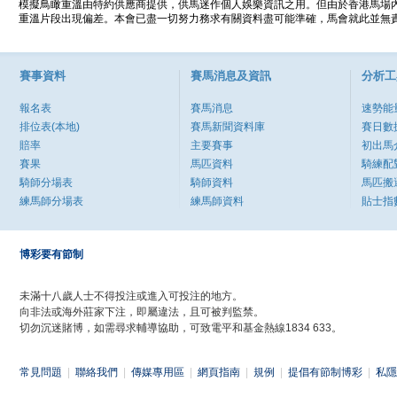
模擬鳥瞰重溫由特約供應商提供，供馬迷作個人娛樂資訊之用。但由於香港馬場
重溫片段出現偏差。本會已盡一切努力務求有關資料盡可能準確，馬會就此並無責
賽事資料
賽馬消息及資訊
分析工
報名表
賽馬消息
速勢能
排位表(本地)
賽馬新聞資料庫
賽日數
賠率
主要賽事
初出馬
賽果
馬匹資料
騎練配
騎師分場表
騎師資料
馬匹搬
練馬師分場表
練馬師資料
貼士指
博彩要有節制
未滿十八歲人士不得投注或進入可投注的地方。
向非法或海外莊家下注，即屬違法，且可被判監禁。
切勿沉迷賭博，如需尋求輔導協助，可致電平和基金熱線1834 633。
常見問題
|
聯絡我們
|
傳媒專用區
|
網頁指南
|
規例
|
提倡有節制博彩
|
私隱