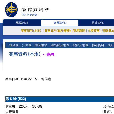
馬場活動
賽馬資訊
足球資訊
賽事資料(本地)
|
賽事資料(越洋轉播)
|
賽馬新聞
|
主要賽事
|
視聽播
報名表
排位表
即時賠率
練馬師分場表
騎師分場表
參考資料
統計
賽事日期: 19/03/2025 跑馬地
第 8 場 (522)
第三班 - 1200米 - (80-60)
場地狀況
天樂讓賽
賽道 :