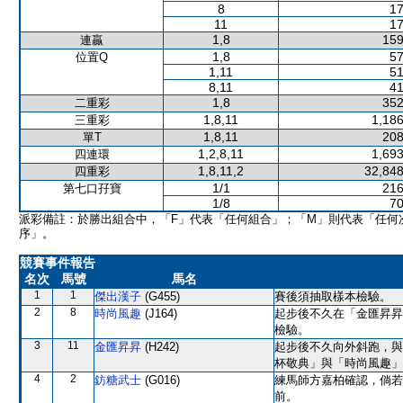
8
17
11
17
1,8
159
連贏
1,8
57
位置Q
1,11
51
8,11
41
1,8
352
二重彩
1,8,11
1,186
三重彩
1,8,11
208
單T
1,2,8,11
1,693
四連環
1,8,11,2
32,848
四重彩
1/1
216
第七口孖寶
1/8
70
派彩備註：於勝出組合中，「F」代表「任何組合」；「M」則代表「任何
序」。
競賽事件報告
名次
馬號
馬名
1
1
傑出漢子
(G455)
賽後須抽取樣本檢驗。
2
8
時尚風趣
(J164)
起步後不久在「金匯昇昇
檢驗。
3
11
金匯昇昇
(H242)
起步後不久向外斜跑，與
杯敬典」與「時尚風趣」
4
2
鈁糖武士
(G016)
練馬師方嘉柏確認，倘若
前。