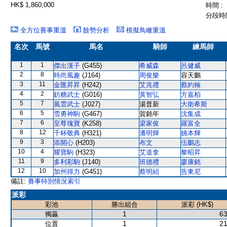
HK$ 1,860,000
時間 :
分段時間
全方位賽事重溫
餘勢分析
模擬鳥瞰重溫
名次
馬號
馬名
騎師
練馬師
1
1
傑出漢子
(G455)
希威森
呂健威
2
8
時尚風趣
(J164)
周俊樂
容天鵬
3
11
金匯昇昇
(H242)
艾兆禮
蔡約翰
4
2
鈁糖武士
(G016)
黃智弘
方嘉柏
5
7
風雲武士
(J027)
湯普新
大衛希斯
6
5
雪勇神駒
(G467)
賀銘年
沈集成
7
6
至尊瑰寶
(K258)
梁家俊
羅富全
8
12
千杯敬典
(H321)
潘明輝
姚本輝
9
3
添開心
(H203)
布文
伍鵬志
10
4
耀寶駒
(H323)
艾道拿
黎昭昇
11
9
多利彩駒
(J140)
班德禮
廖康銘
12
10
加州得力
(G451)
蔡明紹
告東尼
備註:
賽事特別情況索引
派彩
彩池
勝出組合
派彩 (HK$)
1
63
獨贏
1
21
位置