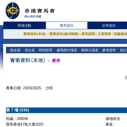
馬場活動
賽馬資訊
足球資訊
賽事資料(本地)
|
賽事資料(越洋轉播)
|
賽馬新聞
|
主要賽事
|
視聽播
報名表
排位表
即時賠率
練馬師分場表
騎師分場表
參考資料
統計
賽事日期: 23/03/2025 沙田
第 7 場 (530)
四歲 - 2000米
場地狀況 :
寶馬香港打吡大賽2025
賽道 :