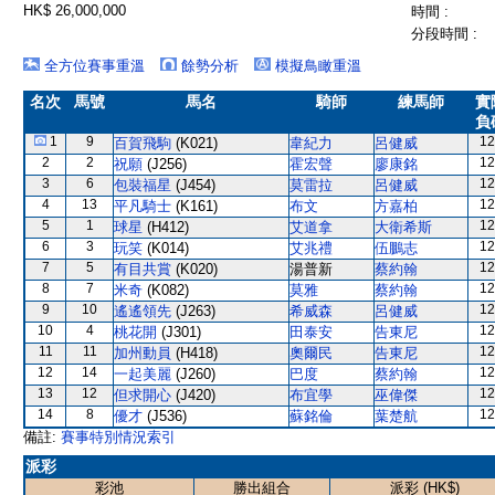
HK$ 26,000,000
時間 :
分段時間 :
全方位賽事重溫
餘勢分析
模擬鳥瞰重溫
名次
馬號
馬名
騎師
練馬師
實
負
1
9
12
百賀飛駒
(K021)
韋紀力
呂健威
2
2
12
祝願
(J256)
霍宏聲
廖康銘
3
6
12
包裝福星
(J454)
莫雷拉
呂健威
4
13
12
平凡騎士
(K161)
布文
方嘉柏
5
1
12
球星
(H412)
艾道拿
大衛希斯
6
3
12
玩笑
(K014)
艾兆禮
伍鵬志
7
5
12
有目共賞
(K020)
湯普新
蔡約翰
8
7
12
米奇
(K082)
莫雅
蔡約翰
9
10
12
遙遙領先
(J263)
希威森
呂健威
10
4
12
桃花開
(J301)
田泰安
告東尼
11
11
12
加州動員
(H418)
奧爾民
告東尼
12
14
12
一起美麗
(J260)
巴度
蔡約翰
13
12
12
但求開心
(J420)
布宜學
巫偉傑
14
8
12
優才
(J536)
蘇銘倫
葉楚航
備註:
賽事特別情況索引
派彩
彩池
勝出組合
派彩 (HK$)