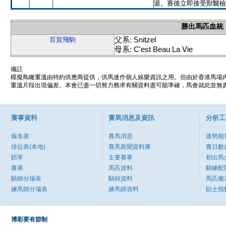
退。賽後立即接受獸醫檢
勝出馬匹血統
父系: Snitzel
百賀飛駒
母系: C'est Beau La Vie
備註
模擬鳥瞰重溫由特約供應商提供，供馬迷作個人娛樂資訊之用。但由於香港馬場
重溫片段出現偏差。本會已盡一切努力務求有關資料盡可能準確，馬會就此並無責
賽事資料
賽馬消息及資訊
分析工
報名表
賽馬消息
速勢能
排位表(本地)
賽馬新聞資料庫
賽日數
賠率
主要賽事
初出馬
賽果
馬匹資料
騎練配
騎師分場表
騎師資料
馬匹搬
練馬師分場表
練馬師資料
貼士指
博彩要有節制