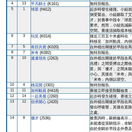
4
13
平凡騎士
(K161)
無特別報告。
5
1
球星
(H412)
起步時發生碰撞。小組就
側受緊迫。小組聽取了艾
才」於賽事中段令「球星
要求。然而，小組告誡蘇
空間。賽後須抽取樣本檢
6
3
玩笑
(K014)
接近三百五十米處時在「
時移至「加州動員」內側
7
5
有目共賞
(K020)
自外檔出閘後於早段在馬
8
7
米奇
(K082)
無特別報告。
9
10
遙遙領先
(J263)
自外檔出閘後於早段在馬
兆禮）之間受擠迫之際收
星」與「優才」之間未能
小心。其後在「米奇」與
「米奇」內側以望空。
10
4
桃花開
(J301)
無特別報告。
11
11
加州動員
(H418)
賽後立即接受獸醫檢查，
12
14
一起美麗
(J260)
起步時發生碰撞。賽後立
13
12
但求開心
(J420)
自外檔出閘後於早段在馬
發出呼吸聲，其後在直路
之處。
14
8
優才
(J536)
被查詢時，蘇銘倫表示，
未能遵從策騎指示，坐騎
由於坐騎於早段走外疊及