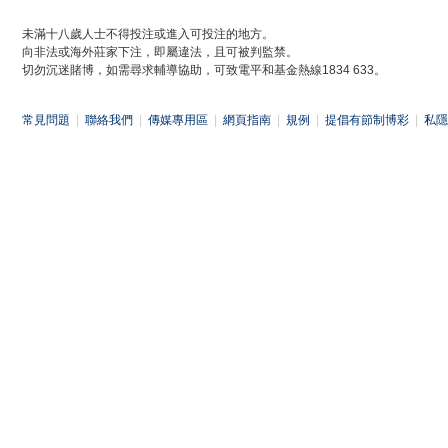
未滿十八歲人士不得投注或進入可投注的地方。
向非法或海外莊家下注，即屬違法，且可被判監禁。
切勿沉迷賭博，如需尋求輔導協助，可致電平和基金熱線1834 633。
常見問題
|
聯絡我們
|
傳媒專用區
|
網頁指南
|
規例
|
提倡有節制博彩
|
私隱