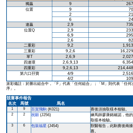
9
267
獨贏
9
70
位置
2
21
6
24
2,9
735
連贏
2,9
233
位置Q
6,9
295
2,6
82
9,2
1,913
二重彩
9,2,6
16,229
三重彩
2,6,9
2,027
單T
2,6,9,13
6,354
四連環
9,2,6,13
214,448
四重彩
4/9
2,516
第六口孖寶
4/2
109
派彩備註：於勝出組合中，「F」代表「任何組合」；「M」則代表「任何
序」。
競賽事件報告
名次
馬號
馬名
1
9
百賀飛駒
(K021)
賽後須抽取樣本檢驗。
2
2
祝願
(J256)
練馬師廖康銘確認，他的
取樣本檢驗。
3
6
包裝福星
(J454)
獸醫報告，此駒賽後兩膝
賽。