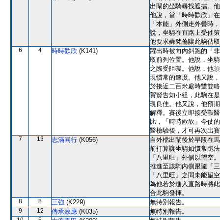
出閘的坐騎尋找遮擋。他
他說，當「時時歡欣」在
「本能」外側走外疊時，
說，坐騎在直路上受催策
他要求蘇銘倫讓此駒佔取
6
4
時時歡欣
(K141)
躍出時被向內斜跑的「非
取前列位置。他說，坐騎
之際受阻礙。他說，他須
現慣常的速度。他又說，
於接近二百米處時雙雙略
賀賢告知小組，此駒在是
現良佳。他又說，他預期
解釋。賽後立即接受獸醫
比，「時時歡欣」今仗的
醫檢驗後，才可再次出賽
7
13
志滿同行
(K056)
自外檔出閘後於早段在馬
前打算讓坐騎如慣常跑法
「八里旺」外側以望空。
推進至該駒內側跟隨「三
「八里旺」之間未能望空
為他若於進入直路時將此
合此駒發揮。
8
8
三強
(K229)
無特別報告。
9
12
傳承效應
(K035)
無特別報告。