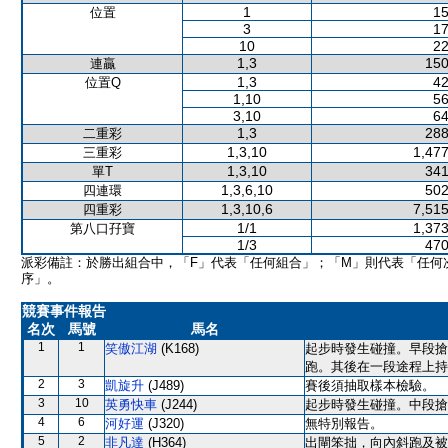
1
15
位置
3
17
10
22
1,3
150
連贏
1,3
42
位置Q
1,10
56
3,10
64
1,3
288
二重彩
1,3,10
1,477
三重彩
1,3,10
341
單T
1,3,6,10
502
四連環
1,3,10,6
7,515
四重彩
1/1
1,373
第八口孖寶
1/3
470
派彩備註：於勝出組合中，「F」代表「任何組合」；「M」則代表「任何
序」。
競賽事件報告
名次
馬號
馬名
1
1
笑傲江湖
(K168)
起步時發生碰撞。早段搶
跑。其後在一段途程上持
2
3
凱旋升
(J489)
賽後須抽取樣本檢驗。
3
10
英勇快車
(J244)
起步時發生碰撞。中段搶
4
6
河好運
(J320)
無特別報告。
5
2
非凡達
(H364)
出閘笨拙，向內斜跑及被