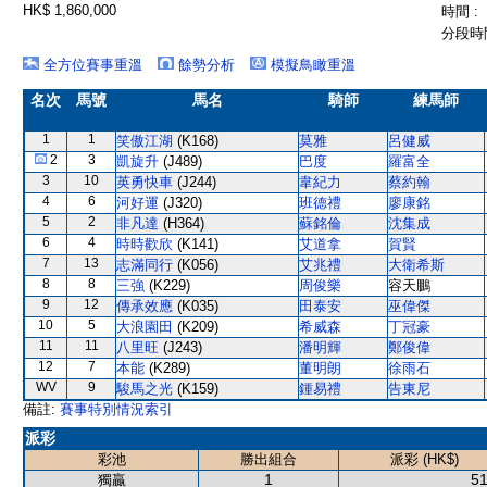
HK$ 1,860,000
時間 :
分段時間
全方位賽事重溫
餘勢分析
模擬鳥瞰重溫
名次
馬號
馬名
騎師
練馬師
1
1
笑傲江湖
(K168)
莫雅
呂健威
2
3
凱旋升
(J489)
巴度
羅富全
3
10
英勇快車
(J244)
韋紀力
蔡約翰
4
6
河好運
(J320)
班德禮
廖康銘
5
2
非凡達
(H364)
蘇銘倫
沈集成
6
4
時時歡欣
(K141)
艾道拿
賀賢
7
13
志滿同行
(K056)
艾兆禮
大衛希斯
8
8
三強
(K229)
周俊樂
容天鵬
9
12
傳承效應
(K035)
田泰安
巫偉傑
10
5
大浪園田
(K209)
希威森
丁冠豪
11
11
八里旺
(J243)
潘明輝
鄭俊偉
12
7
本能
(K289)
董明朗
徐雨石
WV
9
駿馬之光
(K159)
鍾易禮
告東尼
備註:
賽事特別情況索引
派彩
彩池
勝出組合
派彩 (HK$)
1
51
獨贏