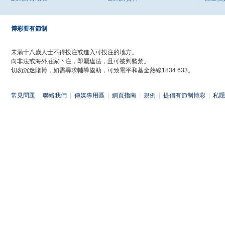
博彩要有節制
未滿十八歲人士不得投注或進入可投注的地方。
向非法或海外莊家下注，即屬違法，且可被判監禁。
切勿沉迷賭博，如需尋求輔導協助，可致電平和基金熱線1834 633。
常見問題
|
聯絡我們
|
傳媒專用區
|
網頁指南
|
規例
|
提倡有節制博彩
|
私隱