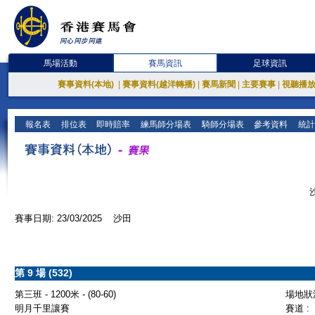
馬場活動
賽馬資訊
足球資訊
賽事資料(本地)
|
賽事資料(越洋轉播)
|
賽馬新聞
|
主要賽事
|
視聽播
報名表
排位表
即時賠率
練馬師分場表
騎師分場表
參考資料
統計
賽事日期: 23/03/2025 沙田
第 9 場 (532)
第三班 - 1200米 - (80-60)
場地狀況
明月千里讓賽
賽道 :