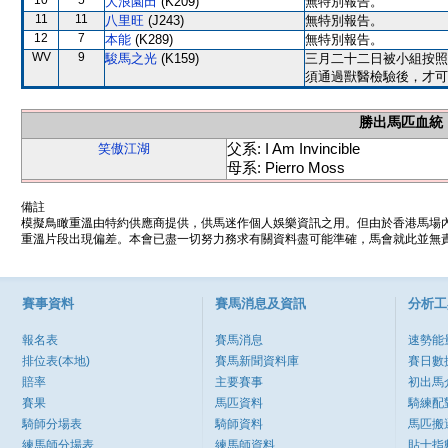
10
5
大浪園田
(K209)
無特別報告。
11
11
八里旺
(J243)
無特別報告。
12
7
本能
(K289)
無特別報告。
WV
9
駿馬之光
(K159)
三月二十二日被小組按照
須通過獸醫檢驗後，才可
勝出馬匹血統
父系: I Am Invincible
笑傲江湖
母系: Pierro Moss
備註
模擬鳥瞰重溫由特約供應商提供，供馬迷作個人娛樂資訊之用。但由於香港馬場
重溫片段出現偏差。本會已盡一切努力務求有關資料盡可能準確，馬會就此並無責
賽事資料
賽馬消息及資訊
分析工
報名表
賽馬消息
速勢能
排位表(本地)
賽馬新聞資料庫
賽日數
賠率
主要賽事
初出馬
賽果
馬匹資料
騎練配
騎師分場表
騎師資料
馬匹搬
練馬師分場表
練馬師資料
貼士指