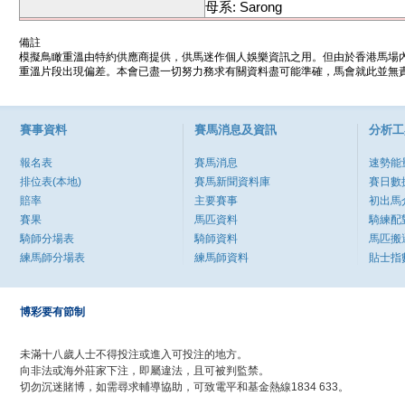
母系: Sarong
備註
模擬鳥瞰重溫由特約供應商提供，供馬迷作個人娛樂資訊之用。但由於香港馬場
重溫片段出現偏差。本會已盡一切努力務求有關資料盡可能準確，馬會就此並無責
賽事資料
賽馬消息及資訊
分析工
報名表
賽馬消息
速勢能
排位表(本地)
賽馬新聞資料庫
賽日數
賠率
主要賽事
初出馬
賽果
馬匹資料
騎練配
騎師分場表
騎師資料
馬匹搬
練馬師分場表
練馬師資料
貼士指
博彩要有節制
未滿十八歲人士不得投注或進入可投注的地方。
向非法或海外莊家下注，即屬違法，且可被判監禁。
切勿沉迷賭博，如需尋求輔導協助，可致電平和基金熱線1834 633。