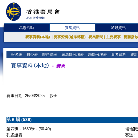
馬場活動
賽馬資訊
足球資訊
賽事資料(本地)
|
賽事資料(越洋轉播)
|
賽馬新聞
|
主要賽事
|
視聽播
報名表
排位表
即時賠率
練馬師分場表
騎師分場表
參考資料
統計
賽事日期: 26/03/2025 沙田
第 6 場 (539)
第四班 - 1650米 - (60-40)
場地狀況
孔雀讓賽
賽道 :