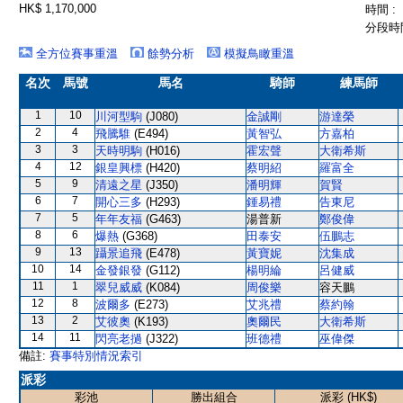
HK$ 1,170,000
時間 :
分段時間
全方位賽事重溫
餘勢分析
模擬鳥瞰重溫
名次
馬號
馬名
騎師
練馬師
1
10
川河型駒
(J080)
金誠剛
游達榮
2
4
飛騰騅
(E494)
黃智弘
方嘉柏
3
3
天時明駒
(H016)
霍宏聲
大衛希斯
4
12
銀皇興標
(H420)
蔡明紹
羅富全
5
9
清遠之星
(J350)
潘明輝
賀賢
6
7
開心三多
(H293)
鍾易禮
告東尼
7
5
年年友福
(G463)
湯普新
鄭俊偉
8
6
爆熱
(G368)
田泰安
伍鵬志
9
13
躡景追飛
(E478)
黃寶妮
沈集成
10
14
金發銀發
(G112)
楊明綸
呂健威
11
1
翠兒威威
(K084)
周俊樂
容天鵬
12
8
波爾多
(E273)
艾兆禮
蔡約翰
13
2
艾彼奧
(K193)
奧爾民
大衛希斯
14
11
閃亮老撾
(J322)
班德禮
巫偉傑
備註:
賽事特別情況索引
派彩
彩池
勝出組合
派彩 (HK$)