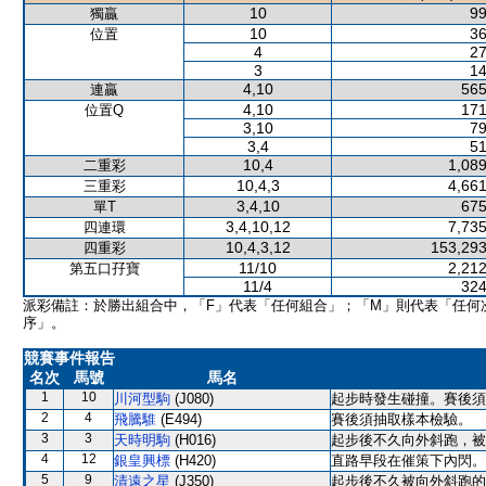
10
99
獨贏
10
36
位置
4
27
3
14
4,10
565
連贏
4,10
171
位置Q
3,10
79
3,4
51
10,4
1,089
二重彩
10,4,3
4,661
三重彩
3,4,10
675
單T
3,4,10,12
7,735
四連環
10,4,3,12
153,293
四重彩
11/10
2,212
第五口孖寶
11/4
324
派彩備註：於勝出組合中，「F」代表「任何組合」；「M」則代表「任何
序」。
競賽事件報告
名次
馬號
馬名
1
10
川河型駒
(J080)
起步時發生碰撞。賽後須
2
4
飛騰騅
(E494)
賽後須抽取樣本檢驗。
3
3
天時明駒
(H016)
起步後不久向外斜跑，被
4
12
銀皇興標
(H420)
直路早段在催策下內閃。
5
9
清遠之星
(J350)
起步後不久被向外斜跑的