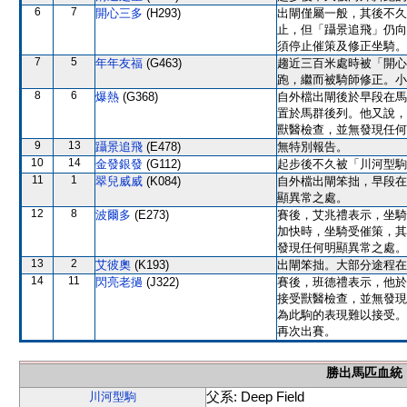
6
7
開心三多
(H293)
出閘僅屬一般，其後不久
止，但「躡景追飛」仍向
須停止催策及修正坐騎。
7
5
年年友福
(G463)
趨近三百米處時被「開心
跑，繼而被騎師修正。小
8
6
爆熱
(G368)
自外檔出閘後於早段在馬
置於馬群後列。他又說，
獸醫檢查，並無發現任何
9
13
躡景追飛
(E478)
無特別報告。
10
14
金發銀發
(G112)
起步後不久被「川河型駒
11
1
翠兒威威
(K084)
自外檔出閘笨拙，早段在
顯異常之處。
12
8
波爾多
(E273)
賽後，艾兆禮表示，坐騎
加快時，坐騎受催策，其
發現任何明顯異常之處。
13
2
艾彼奧
(K193)
出閘笨拙。大部分途程在
14
11
閃亮老撾
(J322)
賽後，班德禮表示，他於
接受獸醫檢查，並無發現
為此駒的表現難以接受。
再次出賽。
勝出馬匹血統
父系: Deep Field
川河型駒