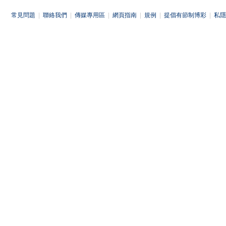
常見問題
|
聯絡我們
|
傳媒專用區
|
網頁指南
|
規例
|
提倡有節制博彩
|
私隱