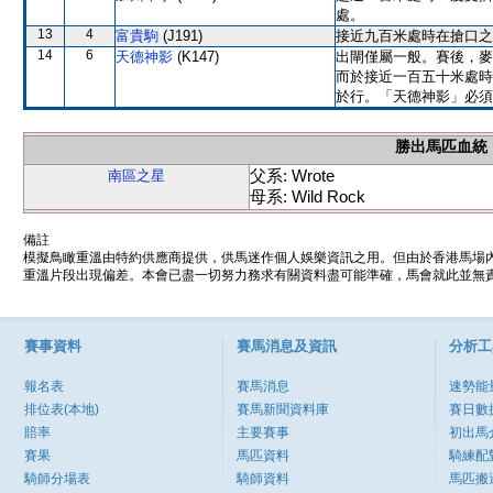
處。
13
4
富貴駒
(J191)
接近九百米處時在搶口之
14
6
天德神影
(K147)
出閘僅屬一般。賽後，麥
而於接近一百五十米處時
於行。「天德神影」必須
勝出馬匹血統
父系: Wrote
南區之星
母系: Wild Rock
備註
模擬鳥瞰重溫由特約供應商提供，供馬迷作個人娛樂資訊之用。但由於香港馬場
重溫片段出現偏差。本會已盡一切努力務求有關資料盡可能準確，馬會就此並無責
賽事資料
賽馬消息及資訊
分析工
報名表
賽馬消息
速勢能
排位表(本地)
賽馬新聞資料庫
賽日數
賠率
主要賽事
初出馬
賽果
馬匹資料
騎練配
騎師分場表
騎師資料
馬匹搬