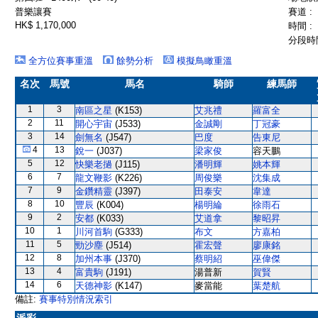
普樂讓賽
賽道 :
HK$ 1,170,000
時間 :
分段時間
全方位賽事重溫
餘勢分析
模擬鳥瞰重溫
名次
馬號
馬名
騎師
練馬師
1
3
南區之星
(K153)
艾兆禮
羅富全
2
11
開心宇宙
(J533)
金誠剛
丁冠豪
3
14
劍無名
(J547)
巴度
告東尼
4
13
銳一
(J037)
梁家俊
容天鵬
5
12
快樂老撾
(J115)
潘明輝
姚本輝
6
7
龍文鞭影
(K226)
周俊樂
沈集成
7
9
金鑽精靈
(J397)
田泰安
韋達
8
10
豐辰
(K004)
楊明綸
徐雨石
9
2
安都
(K033)
艾道拿
黎昭昇
10
1
川河首駒
(G333)
布文
方嘉柏
11
5
勁沙塵
(J514)
霍宏聲
廖康銘
12
8
加州本事
(J370)
蔡明紹
巫偉傑
13
4
富貴駒
(J191)
湯普新
賀賢
14
6
天德神影
(K147)
麥當能
葉楚航
備註:
賽事特別情況索引