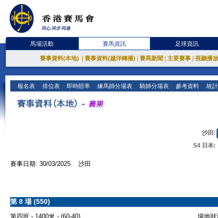
馬場活動
賽馬資訊
足球資訊
賽事資料(本地)
|
賽事資料(越洋轉播)
|
賽馬新聞
|
主要賽事
|
視聽播
報名表
排位表
即時賠率
練馬師分場表
騎師分場表
參考資料
統計
沙田:
S4 日本:
賽事日期: 30/03/2025 沙田
第 8 場 (550)
第四班 - 1400米 - (60-40)
場地狀況