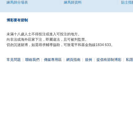
練馬師分場表
練馬師資料
貼士指
博彩要有節制
未滿十八歲人士不得投注或進入可投注的地方。
向非法或海外莊家下注，即屬違法，且可被判監禁。
切勿沉迷賭博，如需尋求輔導協助，可致電平和基金熱線1834 633。
常見問題
|
聯絡我們
|
傳媒專用區
|
網頁指南
|
規例
|
提倡有節制博彩
|
私隱