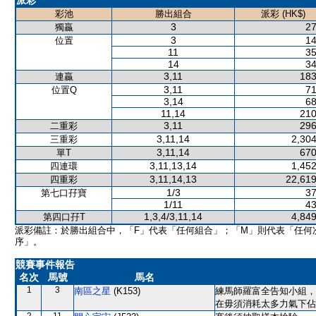
派彩
彩池
勝出組合
派彩 (HK$)
3
27
獨贏
3
14
位置
11
35
14
34
3,11
183
連贏
3,11
71
位置Q
3,14
68
11,14
210
3,11
296
二重彩
3,11,14
2,304
三重彩
3,11,14
670
單T
3,11,13,14
1,452
四連環
3,11,14,13
22,619
四重彩
1/3
37
第七口孖寶
1/11
43
1,3,4/3,11,14
4,849
第四口孖T
派彩備註：於勝出組合中，「F」代表「任何組合」；「M」則代表「任何
序」。
競賽事件報告
名次
馬號
馬名
1
3
南區之星
(K153)
練馬師羅富全告知小組，
在毋須消耗太多力氣下佔