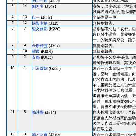
2
11
開心宇宙
(J533)
賽後須抽取樣本檢驗。
3
14
劍無名
(J547)
賽後，巴度確認，他獲指
以首名過終點的跑法相若
4
13
銳一
(J037)
出閘僅屬一般。
5
12
快樂老撾
(J115)
無特別報告。
6
7
龍文鞭影
(K226)
起步後不久被「安都」碰
處時發生碰撞。周俊樂於
一」的騎師梁家俊，跑了
7
9
金鑽精靈
(J397)
無特別報告。
8
10
豐辰
(K004)
無特別報告。
9
2
安都
(K033)
起步後不久發生碰撞。趨
騎師收慢時昂首。其後於
10
1
川河首駒
(G333)
趨近一百米處時一度在「
慢，當時「金鑽精靈」向
他於直路上的騎法，以及
示，坐騎於接近六百米處
時坐騎對催策反應僅屬一
坐騎推進至該駒內側，避
趨近一百米處時開始以不
礙。賽後立即接受獸醫檢
11
5
勁沙塵
(J514)
自大外檔出閘笨拙，早段
須讓自大外檔出閘的坐騎
欠佳，直路上受催策時未
顯異常之處。
12
8
加州本事
(J370)
趨近一百米處時一度受擠