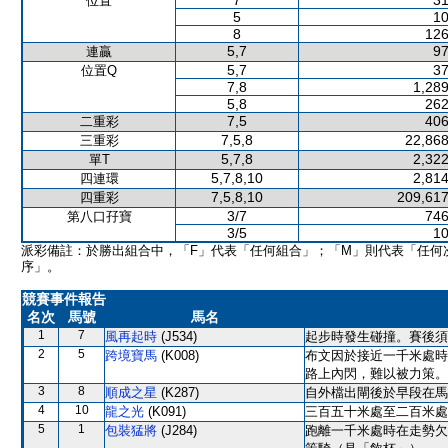
7
31
位置
5
10
8
126
5,7
97
連贏
5,7
37
位置Q
7,8
1,289
5,8
262
7,5
406
二重彩
7,5,8
22,868
三重彩
5,7,8
2,322
單T
5,7,8,10
2,814
四連環
7,5,8,10
209,617
四重彩
3/7
746
第八口孖寶
3/5
10
派彩備註：於勝出組合中，「F」代表「任何組合」；「M」則代表「任何
序」。
競賽事件報告
名次
馬號
馬名
1
7
風再起時
(J534)
起步時發生碰撞。賽後須
2
5
跨境寶馬
(K008)
布文因於接近一千米處時
路上內閃，難以被力策。
3
8
順成之星
(K287)
自外檔出閘後於早段在馬
4
10
龍之光
(K091)
三百五十米處至二百米處
5
1
包裝猛將
(J284)
跑離一千米處時在走勢欠