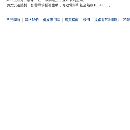
向非法或海外莊家下注，即屬違法，且可被判監禁。
切勿沉迷賭博，如需尋求輔導協助，可致電平和基金熱線1834 633。
常見問題
|
聯絡我們
|
傳媒專用區
|
網頁指南
|
規例
|
提倡有節制博彩
|
私隱