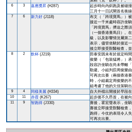
策騎（見「飲杯」）。
6
3
嘉應獎昇
(H287)
起步時向內斜跑及被碰撞
三月十一日試閘首名衝線
7
6
新力好
(J118)
布文（「跨境寶馬」）被
接近一千米處時容許坐騎
「跨境寶馬」擠迫之際須
（一個香港賽馬日）。在
級，以及影響情況屬第二
表示，儘管坐騎於接近一
後立即接受獸醫檢查，並
8
2
飲杯
(J219)
田泰安因未有於規定時間
俊樂（「包裝猛將」）承
段容許坐騎在尚未帶離「
勒避。小組判罰周俊樂由
可再次出賽（兩個香港賽
時，小組裁定周俊樂的不
組考慮了他的欠佳策騎出
9
4
同樣美麗
(H334)
自大外檔出閘後於早段在
10
11
赤霞
(K267)
起步後不久昂首，在被向
11
9
智跑得
(J330)
賽後，霍宏聲表示，坐騎
賽後立即接受獸醫檢查，
跑得」今仗的表現令人失
可再次出賽。