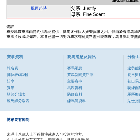
勝出馬匹血統
父系: Justify
風再起時
母系: Fine Scent
備註
模擬鳥瞰重溫由特約供應商提供，供馬迷作個人娛樂資訊之用。但由於香港馬場
重溫片段出現偏差。本會已盡一切努力務求有關資料盡可能準確，馬會就此並無責
賽事資料
賽馬消息及資訊
分析工
報名表
賽馬消息
速勢能
排位表(本地)
賽馬新聞資料庫
賽日數
賠率
主要賽事
初出馬
賽果
馬匹資料
騎練配
騎師分場表
騎師資料
馬匹搬
練馬師分場表
練馬師資料
貼士指
博彩要有節制
未滿十八歲人士不得投注或進入可投注的地方。