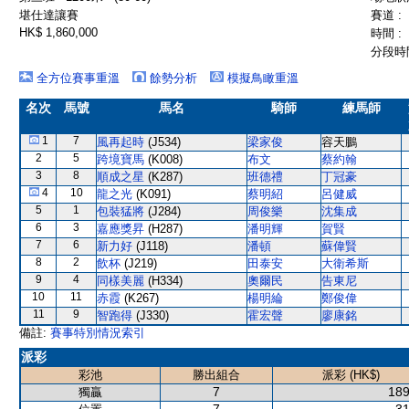
堪仕達讓賽
賽道 :
HK$ 1,860,000
時間 :
分段時間
全方位賽事重溫
餘勢分析
模擬鳥瞰重溫
名次
馬號
馬名
騎師
練馬師
1
7
風再起時
(J534)
梁家俊
容天鵬
2
5
跨境寶馬
(K008)
布文
蔡約翰
3
8
順成之星
(K287)
班德禮
丁冠豪
4
10
龍之光
(K091)
蔡明紹
呂健威
5
1
包裝猛將
(J284)
周俊樂
沈集成
6
3
嘉應獎昇
(H287)
潘明輝
賀賢
7
6
新力好
(J118)
潘頓
蘇偉賢
8
2
飲杯
(J219)
田泰安
大衛希斯
9
4
同樣美麗
(H334)
奧爾民
告東尼
10
11
赤霞
(K267)
楊明綸
鄭俊偉
11
9
智跑得
(J330)
霍宏聲
廖康銘
備註:
賽事特別情況索引
派彩
彩池
勝出組合
派彩 (HK$)
7
189
獨贏