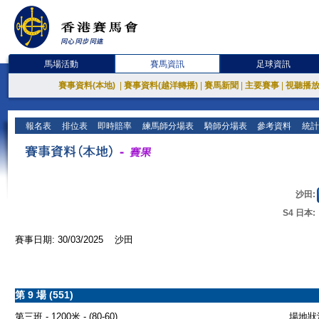
馬場活動
賽馬資訊
足球資訊
賽事資料(本地)
|
賽事資料(越洋轉播)
|
賽馬新聞
|
主要賽事
|
視聽播
報名表
排位表
即時賠率
練馬師分場表
騎師分場表
參考資料
統計
沙田:
S4 日本:
賽事日期: 30/03/2025 沙田
第 9 場 (551)
第三班 - 1200米 - (80-60)
場地狀況