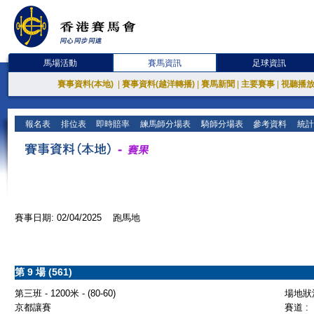
馬場活動
賽馬資訊
足球資訊
賽事資料(本地)
|
賽事資料(越洋轉播)
|
賽馬新聞
|
主要賽事
|
視聽播
報名表
排位表
即時賠率
練馬師分場表
騎師分場表
參考資料
統計
賽事日期: 02/04/2025 跑馬地
第 9 場 (561)
第三班 - 1200米 - (80-60)
場地狀況
京都讓賽
賽道 :