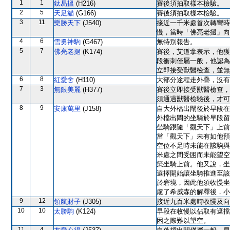
1
1
鈦易搵
(H216)
賽後須抽取樣本檢驗。
2
5
天足貓
(G166)
賽後須抽取樣本檢驗。
3
11
樂勝天下
(J540)
接近一千米處首次轉彎時
慢，當時「佛亮老撾」向
4
6
雪勇神駒
(G467)
無特別報告。
5
7
佛亮老撾
(K174)
賽後，艾道拿表示，他獲
段衝刺僅屬一般，他認為
立即接受獸醫檢查，並無
6
8
紅愛舍
(H110)
大部分途程走外疊，沒有
7
3
無限美麗
(H377)
賽後立即接受獸醫檢查，
須通過獸醫檢驗後，才可
8
9
安康萬里
(J158)
自大外檔出閘後於早段在
外檔出閘的坐騎於早段留
坐騎跟隨「觀天下」上前
當「觀天下」未有如他預
空位不足時未能在該駒與
米處之間受困而未能望空
策坐騎上前。他又說，坐
選擇開始讓坐騎推進至該
於窘境，因此他須收慢坐
慮了希威森的解釋後，小
9
12
領航財子
(J305)
接近九百米處時收慢及向
10
10
太勝駒
(K124)
早段在收慢以佔取有遮擋
困之際難以望空。
11
4