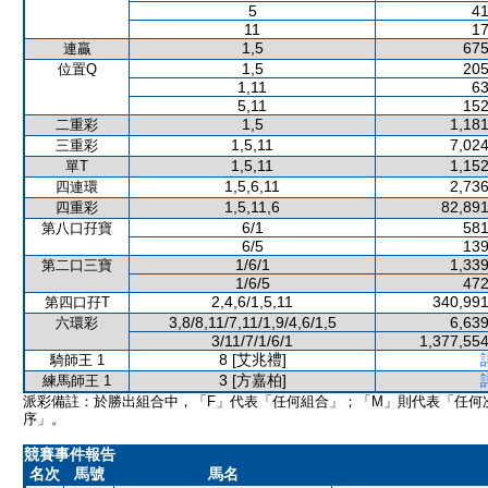
5
41
11
17
1,5
675
連贏
1,5
205
位置Q
1,11
63
5,11
152
1,5
1,181
二重彩
1,5,11
7,024
三重彩
1,5,11
1,152
單T
1,5,6,11
2,736
四連環
1,5,11,6
82,891
四重彩
6/1
581
第八口孖寶
6/5
139
1/6/1
1,339
第二口三寶
1/6/5
472
2,4,6/1,5,11
340,991
第四口孖T
3,8/8,11/7,11/1,9/4,6/1,5
6,639
六環彩
3/11/7/1/6/1
1,377,554
8 [艾兆禮]
騎師王 1
3 [方嘉柏]
練馬師王 1
派彩備註：於勝出組合中，「F」代表「任何組合」；「M」則代表「任何
序」。
競賽事件報告
名次
馬號
馬名