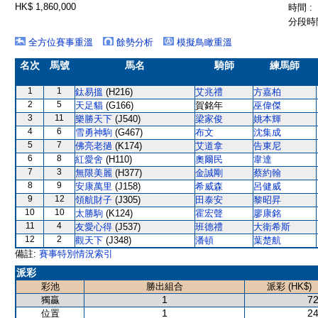
HK$ 1,860,000
時間 :
分段時間
全方位賽事重溫
餘勢分析
模擬鳥瞰重溫
名次
馬號
馬名
騎師
練馬師
1
1
鈦易搵
(H216)
艾兆禮
方嘉柏
2
5
天足貓
(G166)
賀銘年
巫偉傑
3
11
樂勝天下
(J540)
梁家俊
姚本輝
4
6
雪勇神駒
(G467)
布文
沈集成
5
7
佛亮老撾
(K174)
艾道拿
告東尼
6
8
紅愛舍
(H110)
奧爾民
韋達
7
3
無限美麗
(H377)
金誠剛
蔡約翰
8
9
安康萬里
(J158)
希威森
呂健威
9
12
領航財子
(J305)
田泰安
黎昭昇
10
10
太勝駒
(K124)
霍宏聲
廖康銘
11
4
友愛心得
(J537)
班德禮
大衛希斯
12
2
觀天下
(J348)
潘頓
葉楚航
備註:
賽事特別情況索引
派彩
彩池
勝出組合
派彩 (HK$)
1
72
獨贏
1
24
位置