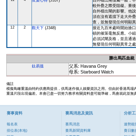
友愛心得
(J537)
自外檔出閘僅屬一般，早
較外疊之際受阻礙。賽後
自外檔出閘的影響。他說
須在沒有遮擋下走大外疊
查，並無發現任何明顯異
12
2
觀天下
(J348)
接近九百米處時開始搶口
頓的催策毫無反應。小組
必須試閘及格，並且通過
無發現任何明顯異常之處
勝出馬匹血統
父系: Havana Grey
鈦易搵
母系: Starboard Watch
備註
模擬鳥瞰重溫由特約供應商提供，供馬迷作個人娛樂資訊之用。但由於香港馬場
重溫片段出現偏差。本會已盡一切努力務求有關資料盡可能準確，馬會就此並無責
賽事資料
賽馬消息及資訊
分析工
報名表
賽馬消息
速勢能
排位表(本地)
賽馬新聞資料庫
賽日數