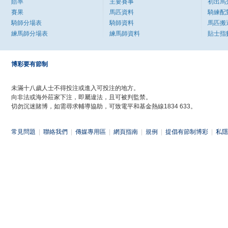
賠率
主要賽事
初出馬
賽果
馬匹資料
騎練配
騎師分場表
騎師資料
馬匹搬
練馬師分場表
練馬師資料
貼士指
博彩要有節制
未滿十八歲人士不得投注或進入可投注的地方。
向非法或海外莊家下注，即屬違法，且可被判監禁。
切勿沉迷賭博，如需尋求輔導協助，可致電平和基金熱線1834 633。
常見問題
|
聯絡我們
|
傳媒專用區
|
網頁指南
|
規例
|
提倡有節制博彩
|
私隱