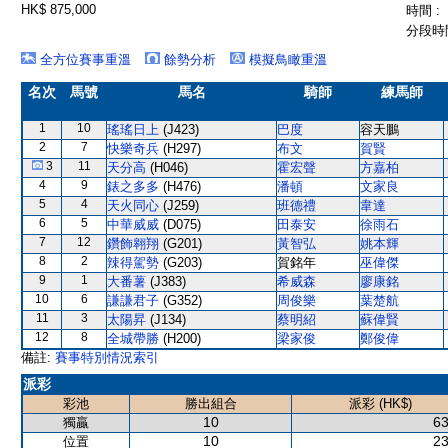
HK$ 875,000
時間 :
分段時間
全方位賽事重溫
餘勢分析
模擬鳥瞰重溫
名次
馬號
馬名
騎師
練馬師
1
10
瑤瑤日上
(J423)
巴度
容天鵬
2
7
快樂奇兵
(H297)
布文
賀賢
3
11
天分高
(H046)
霍宏聲
方嘉柏
4
9
錶之多多
(H476)
潘頓
文家良
5
4
天火同心
(J259)
班德禮
韋達
6
5
中華威威
(D075)
田泰安
徐雨石
7
12
鑽飾翱翔
(G201)
黃智弘
姚本輝
8
2
辣得駕勢
(G203)
賀銘年
巫偉傑
9
1
大番薯
(J383)
希威森
廖康銘
10
6
謙謙君子
(G352)
周俊樂
葉楚航
11
3
太陽昇
(J134)
蔡明紹
蘇偉賢
12
8
全城帶勝
(H200)
梁家俊
鄭俊偉
備註:
賽事特別情況索引
派彩
彩池
勝出組合
派彩 (HK$)
10
63
獨贏
10
23
位置