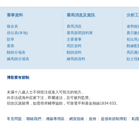
賽事資料
賽馬消息及資訊
分析工
報名表
賽馬消息
速勢能
排位表(本地)
賽馬新聞資料庫
賽日數
賠率
主要賽事
初出馬
賽果
馬匹資料
騎練配
騎師分場表
騎師資料
馬匹搬
練馬師分場表
練馬師資料
貼士指
博彩要有節制
未滿十八歲人士不得投注或進入可投注的地方。
向非法或海外莊家下注，即屬違法，且可被判監禁。
切勿沉迷賭博，如需尋求輔導協助，可致電平和基金熱線1834 633。
常見問題
|
聯絡我們
|
傳媒專用區
|
網頁指南
|
規例
|
提倡有節制博彩
|
私隱