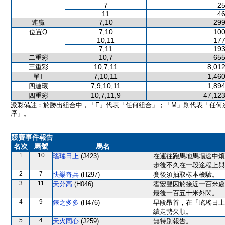
7
25
11
46
7,10
299
連贏
7,10
100
位置Q
10,11
177
7,11
193
10,7
655
二重彩
10,7,11
8,012
三重彩
7,10,11
1,460
單T
7,9,10,11
1,894
四連環
10,7,11,9
47,123
四重彩
派彩備註：於勝出組合中，「F」代表「任何組合」；「M」則代表「任何
序」。
競賽事件報告
名次
馬號
馬名
1
10
瑤瑤日上
(J423)
在運往跑馬地馬場途中煩
步後不久在一段途程上與
2
7
快樂奇兵
(H297)
賽後須抽取樣本檢驗。
3
11
天分高
(H046)
霍宏聲因於接近一百米處
最後一百五十米外閃。
4
9
錶之多多
(H476)
早段昂首，在「瑤瑤日上
續走勢欠順。
5
4
天火同心
(J259)
無特別報告。