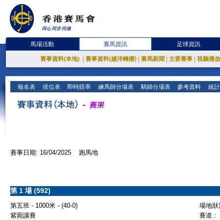
馬場活動
賽馬資訊
足球資訊
賽事資料(本地)
|
賽事資料(越洋轉播)
|
賽馬新聞
|
主要賽事
|
視聽播
報名表
排位表
即時賠率
練馬師分場表
騎師分場表
參考資料
統計
賽事日期: 16/04/2025 跑馬地
第 1 場 (592)
第五班 - 1000米 - (40-0)
場地狀況
紫菀讓賽
賽道 :