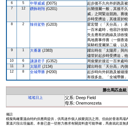
6
5
中華威威
(D075)
起步後不久向外斜跑及被
7
12
鑽飾翱翔
(G201)
出閘僅屬一般，其後不久
威」之間緊迫競跑。賽後
步時受擠迫，其後居於較
8
2
辣得駕勢
(G203)
霍宏聲（「天分高」）承
一百米處時，他容許坐騎
失去應有的跑線及須收慢
馬地賽事停賽（一個香港
策騎程度屬第二級，以及
9
1
大番薯
(J383)
躍出時在「太陽昇」與向
儘管於起步時受擠迫，他
10
6
謙謙君子
(G352)
周俊樂於接近一百米處時
11
3
太陽昇
(J134)
躍出時在「天分高」內側
12
8
全城帶勝
(H200)
起步時向外斜跑及被碰撞
有很多血。「全城帶勝」
勝出馬匹血統
父系: Deep Field
瑤瑤日上
母系: Onemorezeta
備註
模擬鳥瞰重溫由特約供應商提供，供馬迷作個人娛樂資訊之用。但由於香港馬場
重溫片段出現偏差。本會已盡一切努力務求有關資料盡可能準確，馬會就此並無責