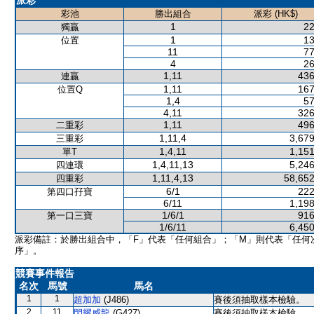
派彩
彩池
勝出組合
派彩 (HK$)
1
22
獨贏
1
13
位置
11
77
4
26
1,11
436
連贏
1,11
167
位置Q
1,4
57
4,11
326
1,11
496
二重彩
1,11,4
3,679
三重彩
1,4,11
1,151
單T
1,4,11,13
5,246
四連環
1,11,4,13
58,652
四重彩
6/1
222
第四口孖寶
6/11
1,198
1/6/1
916
第一口三寶
1/6/11
6,450
派彩備註：於勝出組合中，「F」代表「任何組合」；「M」則代表「任何
序」。
競賽事件報告
名次
馬號
馬名
1
1
超加加
(J486)
賽後須抽取樣本檢驗。
2
11
閃耀威龍
(G427)
賽後須抽取樣本檢驗。