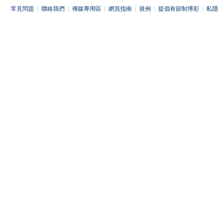
常見問題
|
聯絡我們
|
傳媒專用區
|
網頁指南
|
規例
|
提倡有節制博彩
|
私隱