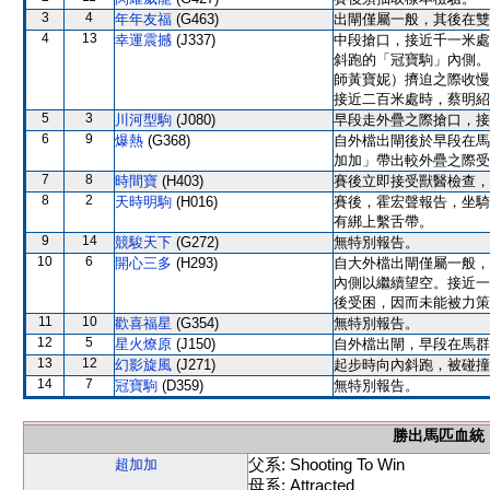
3
4
年年友福
(G463)
出閘僅屬一般，其後在雙
4
13
幸運震撼
(J337)
中段搶口，接近千一米處
斜跑的「冠寶駒」內側。
師黃寶妮）擠迫之際收慢
接近二百米處時，蔡明紹
5
3
川河型駒
(J080)
早段走外疊之際搶口，接
6
9
爆熱
(G368)
自外檔出閘後於早段在馬
加加」帶出較外疊之際受
7
8
時間寶
(H403)
賽後立即接受獸醫檢查，
8
2
天時明駒
(H016)
賽後，霍宏聲報告，坐騎
有綁上繫舌帶。
9
14
競駿天下
(G272)
無特別報告。
10
6
開心三多
(H293)
自大外檔出閘僅屬一般，
內側以繼續望空。接近一
後受困，因而未能被力策
11
10
歡喜福星
(G354)
無特別報告。
12
5
星火燎原
(J150)
自外檔出閘，早段在馬群
13
12
幻影旋風
(J271)
起步時向內斜跑，被碰撞
14
7
冠寶駒
(D359)
無特別報告。
勝出馬匹血統
父系: Shooting To Win
超加加
母系: Attracted