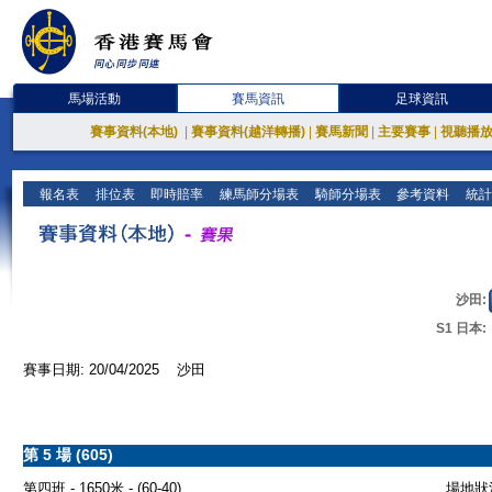
馬場活動
賽馬資訊
足球資訊
賽事資料(本地)
|
賽事資料(越洋轉播)
|
賽馬新聞
|
主要賽事
|
視聽播
報名表
排位表
即時賠率
練馬師分場表
騎師分場表
參考資料
統計
沙田:
S1 日本:
賽事日期: 20/04/2025 沙田
第 5 場 (605)
第四班 - 1650米 - (60-40)
場地狀況