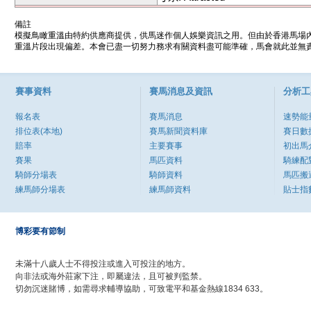
備註
模擬鳥瞰重溫由特約供應商提供，供馬迷作個人娛樂資訊之用。但由於香港馬場
重溫片段出現偏差。本會已盡一切努力務求有關資料盡可能準確，馬會就此並無責
賽事資料
賽馬消息及資訊
分析工
報名表
賽馬消息
速勢能
排位表(本地)
賽馬新聞資料庫
賽日數
賠率
主要賽事
初出馬
賽果
馬匹資料
騎練配
騎師分場表
騎師資料
馬匹搬
練馬師分場表
練馬師資料
貼士指
博彩要有節制
未滿十八歲人士不得投注或進入可投注的地方。
向非法或海外莊家下注，即屬違法，且可被判監禁。
切勿沉迷賭博，如需尋求輔導協助，可致電平和基金熱線1834 633。