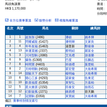
馬頭角讓賽
賽道 :
HK$ 1,170,000
時間 :
分段時間
全方位賽事重溫
餘勢分析
模擬鳥瞰重溫
名次
馬號
馬名
騎師
練馬師
1
1
超加加
(J486)
潘頓
姚本輝
2
11
閃耀威龍
(G427)
潘明輝
文家良
3
4
年年友福
(G463)
湯普新
鄭俊偉
4
13
幸運震撼
(J337)
蔡明紹
羅富全
5
3
川河型駒
(J080)
艾兆禮
游達榮
6
9
爆熱
(G368)
巴度
伍鵬志
7
8
時間寶
(H403)
班德禮
葉楚航
8
2
天時明駒
(H016)
霍宏聲
大衛希斯
9
14
競駿天下
(G272)
楊明綸
大衛希斯
10
6
開心三多
(H293)
梁家俊
告東尼
11
10
歡喜福星
(G354)
黃智弘
方嘉柏
12
5
星火燎原
(J150)
田泰安
徐雨石
13
12
幻影旋風
(J271)
鍾易禮
容天鵬
14
7
冠寶駒
(D359)
黃寶妮
大衛希斯
備註:
賽事特別情況索引