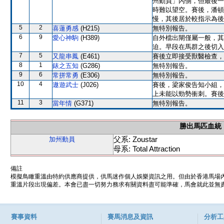
州動員」內側，但最後一
時難以望空。賽後，潘頓
慢，其後居於較指示為後
5
2
喜蓮勇感
(H215)
無特別報告。
6
9
愛心神駒
(H389)
自外檔出閘僅屬一般，其
迫。早段在馬群之後切入
7
5
又龍串鳳
(E461)
賽後立即接受獸醫檢查，
8
1
錶之五知
(G286)
無特別報告。
9
6
常拼常勇
(E306)
無特別報告。
10
4
遨遊武士
(J026)
賽後，梁家俊告知小組，
上未能以勁勢衝刺。賽後
11
3
當年情
(G371)
無特別報告。
勝出馬匹血統
父系: Zoustar
加州動員
母系: Total Attraction
備註
模擬鳥瞰重溫由特約供應商提供，供馬迷作個人娛樂資訊之用。但由於香港馬場
重溫片段出現偏差。本會已盡一切努力務求有關資料盡可能準確，馬會就此並無責
賽事資料
賽馬消息及資訊
分析工