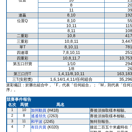
10
21
位置
8
20
11
39
8,10
192
連贏
8,10
55
位置Q
10,11
115
8,11
108
10,8
417
二重彩
10,8,11
3,447
三重彩
8,10,11
781
單T
7,8,10,11
251
四連環
10,8,11,7
10,753
四重彩
1/10
294
第五口孖寶
1/8
26
1,4,11/8,10,11
163,183
第三口孖T
1,6,14/1,4,11/任何組合
35,296
三T(安慰獎)
派彩備註：於勝出組合中，「F」代表「任何組合」；「M」則代表「任何
序」。
競賽事件報告
名次
馬號
馬名
1
10
加州動員
(H418)
賽後須抽取樣本檢驗。
2
8
遙遙領先
(J263)
賽後須抽取樣本檢驗。
3
11
和平波
(J245)
無特別報告。
4
7
有目共賞
(K020)
接近二百五十米處時在「