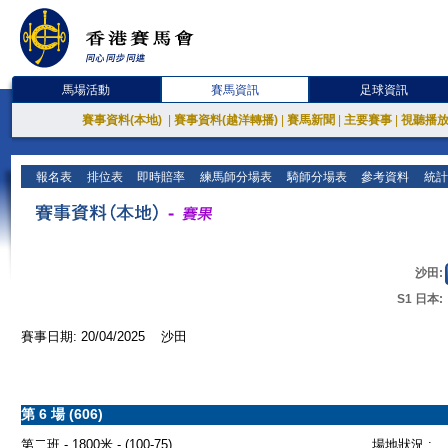
馬場活動
賽馬資訊
足球資訊
賽事資料(本地)
|
賽事資料(越洋轉播)
|
賽馬新聞
|
主要賽事
|
視聽播
報名表
排位表
即時賠率
練馬師分場表
騎師分場表
參考資料
統計
沙田:
S1 日本:
賽事日期: 20/04/2025 沙田
第 6 場 (606)
第二班 - 1800米 - (100-75)
場地狀況 :