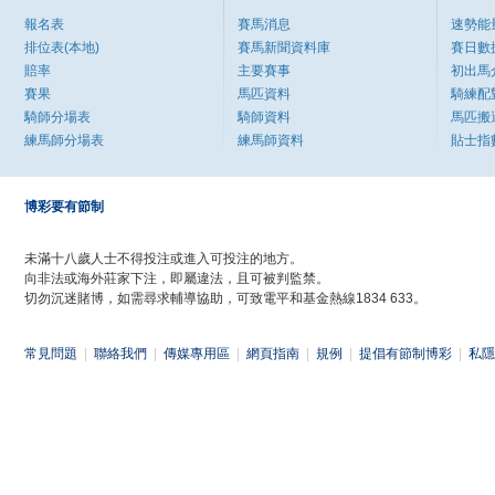
報名表
賽馬消息
速勢能
排位表(本地)
賽馬新聞資料庫
賽日數
賠率
主要賽事
初出馬
賽果
馬匹資料
騎練配
騎師分場表
騎師資料
馬匹搬
練馬師分場表
練馬師資料
貼士指
博彩要有節制
未滿十八歲人士不得投注或進入可投注的地方。
向非法或海外莊家下注，即屬違法，且可被判監禁。
切勿沉迷賭博，如需尋求輔導協助，可致電平和基金熱線1834 633。
常見問題
|
聯絡我們
|
傳媒專用區
|
網頁指南
|
規例
|
提倡有節制博彩
|
私隱