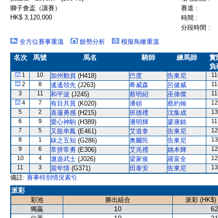
獅子會盃（讓賽）
賽道 :
HK$ 3,120,000
時間 :
分段時間 :
全方位賽事重溫
餘勢分析
模擬鳥瞰重溫
名次
馬號
馬名
騎師
練馬師
實
負
1
10
11
加州動員
(H418)
巴度
告東尼
2
8
11
遙遙領先
(J263)
希威森
呂健威
3
11
11
和平波
(J245)
蔡明紹
巫偉傑
4
7
12
有目共賞
(K020)
潘頓
蔡約翰
5
2
13
喜蓮勇感
(H215)
班德禮
沈集成
6
9
11
愛心神駒
(H389)
潘明輝
廖康銘
7
5
12
又龍串鳳
(E461)
艾道拿
告東尼
8
1
13
錶之五知
(G286)
奧爾民
告東尼
9
6
12
常拼常勇
(E306)
艾兆禮
姚本輝
10
4
12
遨遊武士
(J026)
梁家俊
羅富全
11
3
13
當年情
(G371)
田泰安
告東尼
備註:
賽事特別情況索引
派彩
彩池
勝出組合
派彩 (HK$)
10
62
獨贏